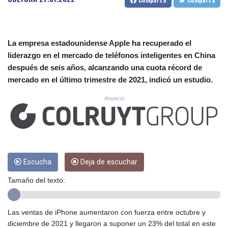
CUC 1.155508
CUP 30.620975
CVE 110.577359
CZK 24.184522
La empresa estadounidense Apple ha recuperado el
DJF 205.35721
liderazgo en el mercado de teléfonos inteligentes en China
DKK 7.475388
después de seis años, alcanzando una cuota récord de
DOP 67.30804
mercado en el último trimestre de 2021, indicó un estudio.
DZD 153.466204
EGP 57.550907
Anuncio
ERN 17.332627
ETB 184.823403
FJD 2.553308
FKP 0.858801
GBP 0.857994
GEL 3.021622
Escucha
Deja de escuchar
GGP 0.858801
Tamaño del texto:
GHS 13.548336
GIP 0.858801
GMD 84.931759
Las ventas de iPhone aumentaron con fuerza entre octubre y
GNF 10148.261152
diciembre de 2021 y llegaron a suponer un 23% del total en este
GTQ 8.809078