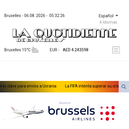
Bruxelles
 - 
06.08. 2026
 - 
05:32:26
Español
6 Idiomas
ZWL 372.073259
AED 4.243598
Bruxelles 15°C
EUR
 - 
AED 4.243598
AFN 76.263586
ALL 93.252722
AMD 423.077847
AOA 1060.756747
ARS 1729.009179
clave para envíos a Ucrania
La FIFA intenta superar su crisis con di
AUD 1.63715
AWG 2.082804
AZN 1.965146
Anuncio
BAM 1.957373
BBD 2.326069
BDT 142.954868
BHD 0.435742