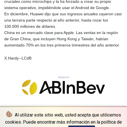
cruciales como microchips y la ha forzado a crear su propio
KHR 4682.700886
sistema operativo, impidiéndole usar el Android de Google.
KMF 493.401915
En diciembre, Huawei dijo que sus ingresos anuales cayeron casi
KRW 1644.196411
una tercera parte respecto al año anterior, hasta rozar los
KWD 0.357306
100.000 millones de dólares.
KYD 0.962469
China es un mercado clave para Apple. Las ventas en la región
KZT 541.953128
de Gran China, que incluyen Hong Kong y Taiwán, habían
LAK 26120.269022
aumentado 70% en los tres primeros trimestres del año anterior.
LBP
103475.784612
X.Hardy--LCdB
LKR 387.551407
LRD 209.436313
LSL 18.846604
LTL 3.411917
Anuncio
LVL 0.698955
LYD 7.354819
MAD 10.762117
MDL 20.066037
MGA 4971.568067
Al utilizar este sitio web, usted acepta que utilicemos
MKD 61.524919
MMK 2425.761657
cookies. Puede encontrar más información en la política de
© La Quotidienne de Bruxelles - 2026 - Todos los derechos