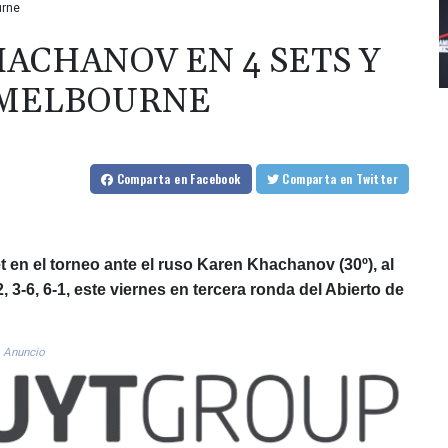
urne
ACHANOV EN 4 SETS Y
 MELBOURNE
Comparta
en Facebook
Comparta
en Twitter
t en el torneo ante el ruso Karen Khachanov (30º), al
3-6, 6-1, este viernes en tercera ronda del Abierto de
Anuncio