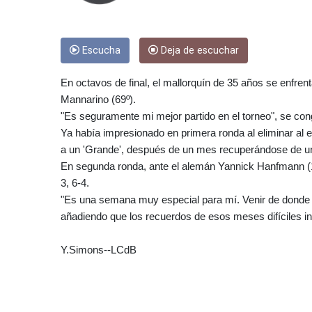
Escucha
Deja de escuchar
En octavos de final, el mallorquín de 35 años se enfrent
Mannarino (69º).
"Es seguramente mi mejor partido en el torneo", se con
Ya había impresionado en primera ronda al eliminar al 
a un 'Grande', después de un mes recuperándose de una 
En segunda ronda, ante el alemán Yannick Hanfmann (1
3, 6-4.
"Es una semana muy especial para mí. Venir de donde 
añadiendo que los recuerdos de esos meses difíciles i
Y.Simons--LCdB