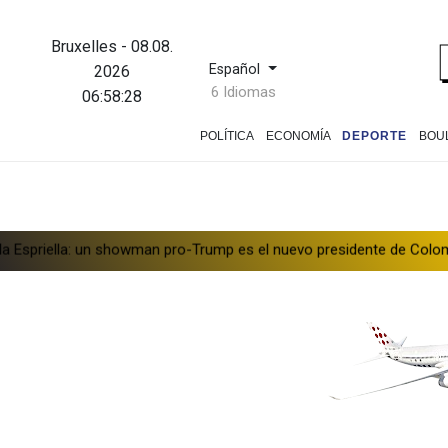
Bruxelles
-
08.08.
Español
2026
6 Idiomas
06:58:28
POLÍTICA
ECONOMÍA
DEPORTE
BOU
a: un showman pro-Trump es el nuevo presidente de Colombia
Ata