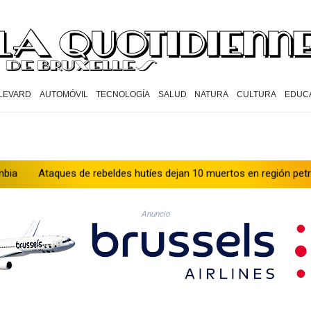
LEVARD
AUTOMÓVIL
TECNOLOGÍA
SALUD
NATURA
CULTURA
EDUC
ques de rebeldes hutíes dejan 10 muertos en región petrolera de Y
Anuncio