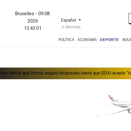
Bruxelles
-
09.08.
Español
2026
6 Idiomas
13:43:02
POLÍTICA
ECONOMÍA
DEPORTE
BOU
ue Ormuz seguirá bloqueado hasta que EEUU acepte "todas" sus con