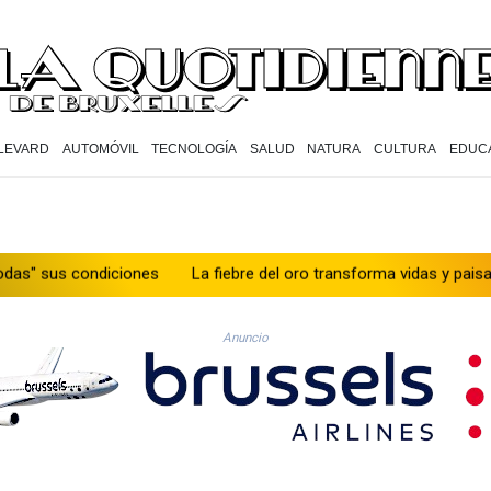
LEVARD
AUTOMÓVIL
TECNOLOGÍA
SALUD
NATURA
CULTURA
EDUC
diciones
La fiebre del oro transforma vidas y paisajes en Afgani
Anuncio