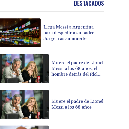
DESTACADOS
BOB 13.69983
BRL 5.876989
BSD 1.152686
Llega Messi a Argentina
BTN 109.688637
para despedir a su padre
BWP 15.558807
Jorge tras su muerte
BYN 3.432357
BYR 22660.258427
BZD 2.318271
CAD 1.61333
Muere el padre de Lionel
Messi a los 68 años, el
CDF 2615.761404
hombre detrás del ídolo
CHF 0.93588
mundial
CLF 0.026829
CLP 1055.916879
CNY 7.801146
Muere el padre de Lionel
CNH 7.796152
Messi a los 68 años
COP 3633.55485
CRC 523.993489
CUC 1.156136