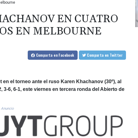
Melbourne
KHACHANOV EN CUATRO
AVOS EN MELBOURNE
Comparta
en Facebook
Comparta
en Twitter
t en el torneo ante el ruso Karen Khachanov (30º), al
3-6, 6-1, este viernes en tercera ronda del Abierto de
Anuncio