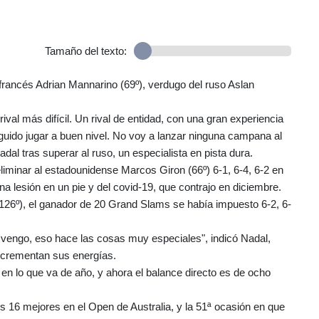
Tamaño del texto:
 francés Adrian Mannarino (69º), verdugo del ruso Aslan
rival más difícil. Un rival de entidad, con una gran experiencia
guido jugar a buen nivel. No voy a lanzar ninguna campana al
adal tras superar al ruso, un especialista en pista dura.
liminar al estadounidense Marcos Giron (66º) 6-1, 6-4, 6-2 en
a lesión en un pie y del covid-19, que contrajo en diciembre.
26º), el ganador de 20 Grand Slams se había impuesto 6-2, 6-
vengo, eso hace las cosas muy especiales", indicó Nadal,
ncrementan sus energías.
 en lo que va de año, y ahora el balance directo es de ocho
s 16 mejores en el Open de Australia, y la 51ª ocasión en que