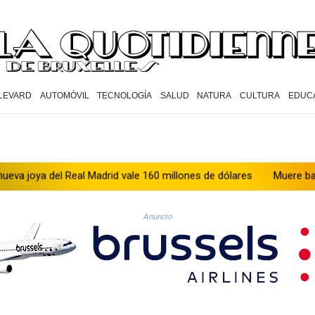
LEVARD
AUTOMÓVIL
TECNOLOGÍA
SALUD
NATURA
CULTURA
EDUC
del Real Madrid vale 160 millones de dólares
Muere bajo arresto 
Anuncio