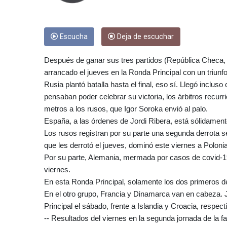
Escucha
Deja de escuchar
Después de ganar sus tres partidos (República Checa, 
arrancado el jueves en la Ronda Principal con un triunf
Rusia plantó batalla hasta el final, eso sí. Llegó inclu
pensaban poder celebrar su victoria, los árbitros recurr
metros a los rusos, que Igor Soroka envió al palo.
España, a las órdenes de Jordi Ribera, está sólidament
Los rusos registran por su parte una segunda derrota s
que les derrotó el jueves, dominó este viernes a Polonia
Por su parte, Alemania, mermada por casos de covid-19,
viernes.
En esta Ronda Principal, solamente los dos primeros de
En el otro grupo, Francia y Dinamarca van en cabeza. 
Principal el sábado, frente a Islandia y Croacia, respec
-- Resultados del viernes en la segunda jornada de la f