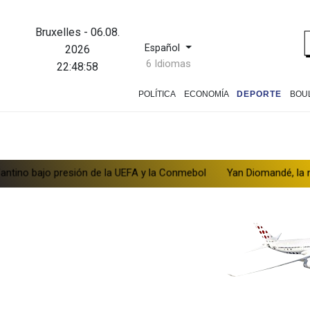
Bruxelles
-
06.08.
Español
2026
6 Idiomas
22:48:58
POLÍTICA
ECONOMÍA
DEPORTE
BOU
jo presión de la UEFA y la Conmebol
Yan Diomandé, la nueva joya 