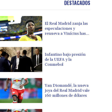
DESTACADOS
BOB 13.935975
BRL 5.897421
BSD 1.152186
El Real Madrid zanja las
BTN 109.652359
especulaciones y
BWP 15.583119
renueva a Vinícius hasta
BYN 3.411334
2032
BYR 22588.429982
BZD 2.317251
CAD 1.615251
Infantino bajo presión
de la UEFA y la
CDF 2604.584378
Conmebol
CHF 0.936272
CLF 0.026727
CLP 1055.271199
CNY 7.778084
Yan Diomandé, la nueva
CNH 7.777151
joya del Real Madrid vale
160 millones de dólares
COP 3641.324061
CRC 524.099988
CUC 1.152471