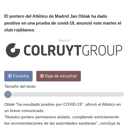
CUC 1.155534
CUP 30.621655
CVE 110.582239
El portero del Atlético de Madrid Jan Oblak ha dado
CZK 24.19053
positivo en una prueba de covid-19, anunció este martes el
DJF 205.360973
club rojiblanco.
DKK 7.475959
DOP 67.310099
Anuncio
DZD 153.620497
EGP 57.544214
ERN 17.333012
ETB 184.827242
FJD 2.554311
Escucha
Deja de escuchar
FKP 0.85882
GBP 0.858273
Tamaño del texto:
GEL 3.021745
GGP 0.85882
GHS 13.548654
Oblak "ha resultado positivo por COVID-19", afirmó el Atlético en
GIP 0.85882
un breve comunicado.
GMD 84.92773
"Nuestro portero permanece aislado, cumpliendo estrictamente
GNF 10148.480495
las recomendaciones de las autoridades sanitarias", concluye la
GTQ 8.809274