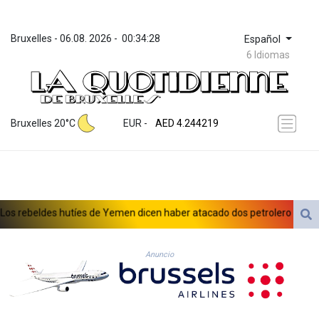
Bruxelles
 - 
06.08. 2026
 - 
00:34:28
Español
6 Idiomas
ZWL 372.08152
AED 4.244219
Bruxelles 20°C
EUR
 - 
AED 4.244219
AFN 76.265188
ALL 93.244792
AMD 423.087628
AOA 1060.780519
ARS 1728.896998
s rebeldes hutíes de Yemen dicen haber atacado dos petrolero sauditas
AUD 1.637965
AWG 2.08285
AZN 1.966679
Anuncio
BAM 1.957416
BBD 2.326121
BDT 142.958042
BHD 0.435755