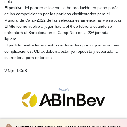
nota.
GYD 241.590075
El positivo del portero esloveno se ha producido en pleno parón
HKD 9.063634
de las competiciones por los partidos clasificatorios para el
HNL 31.037372
Mundial de Catar-2022 de las selecciones americanas y asiáticas.
HRK 7.535927
El Atlético no vuelve a jugar hasta el 6 de febrero cuando se
HTG 151.004686
enfrentará al Barcelona en el Camp Nou en la 23ª jornada
HUF 361.716561
liguera.
IDR 20669.039071
El partido tendrá lugar dentro de doce días por lo que, si no hay
ILS 3.470936
complicaciones, Oblak debería estar ya repuesto y superada la
IMP 0.85882
cuarentena para entonces.
INR 109.868418
IQD 1514.327484
V.Nijs--LCdB
IRR
1588628.329042
ISK 141.829705
Anuncio
JEP 0.85882
JMD 183.531544
JOD 0.819316
JPY 182.269373
KES 149.514917
KGS 101.051106