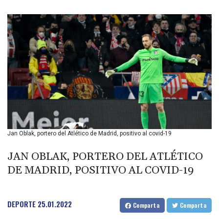
BIF 3457.935899
BMD 1.155534
BND 1.480923
BOB 14.026278
BRL 5.937709
BSD 1.154954
BTN 109.797185
BWP 15.661864
BYN 3.41582
BYR 22648.469045
BZD 2.322768
CAD 1.619538
Jan Oblak, portero del Atlético de Madrid, positivo al covid-19
CDF 2612.662718
CHF 0.93298
JAN OBLAK, PORTERO DEL ATLÉTICO
CLF 0.026749
CLP 1056.216215
DE MADRID, POSITIVO AL COVID-19
CNY 7.799522
CNH 7.797857
COP 3676.909617
DEPORTE
25.01.2022
Comparta
Comparta
CRC 523.732451