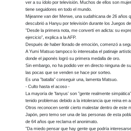
ver a su ídolo por televisión. Muchos de ellos son muj
tiene seguidores en todo el mundo.
Mijeanne van der Merwe, una sudafricana de 26 años qu
descubrió a Hanyu por televisión durante los Juegos 
"Desde la primera nota, me convertí en adicta: su exp
ejercicio", explica a la AFP.
Después de haber llorado de emoción, comenzó a segui
A Yumi Matsuo tampoco lo interesaba el patinaje artís
donde el japonés logró su primera medalla de oro.
Sin embargo, no ha podido ver en directo ninguna de s
las pocas que se venden se hace por sorteo.
Es una "batalla" conseguir una, lamenta Matsuo.
- Culto hasta el acoso -
La mayoría de 'fanyus' son "gente realmente simpática
tenido problemas debido a la intolerancia que reina en
Otros reconocen sentir cierto malestar dentro de este 
Japón, pero temo ser una de las personas de esta pobla
de 64 años que reclama el anonimato.
"Da miedo pensar que hay gente que podría interesars