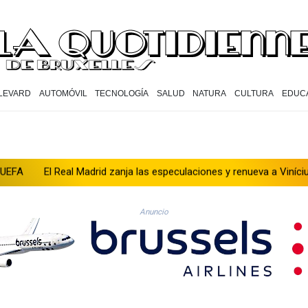
LEVARD
AUTOMÓVIL
TECNOLOGÍA
SALUD
NATURA
CULTURA
EDUC
al Madrid zanja las especulaciones y renueva a Vinícius hasta 2032
Anuncio