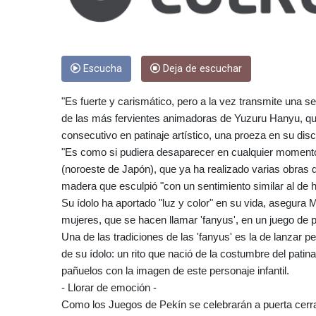
Escucha
Deja de escuchar
"Es fuerte y carismático, pero a la vez transmite una 
de las más fervientes animadoras de Yuzuru Hanyu, que 
consecutivo en patinaje artístico, una proeza en su disci
"Es como si pudiera desaparecer en cualquier momento"
(noroeste de Japón), que ya ha realizado varias obras de
madera que esculpió "con un sentimiento similar al de 
Su ídolo ha aportado "luz y color" en su vida, asegura 
mujeres, que se hacen llamar 'fanyus', en un juego de p
Una de las tradiciones de las 'fanyus' es la de lanzar p
de su ídolo: un rito que nació de la costumbre del patin
pañuelos con la imagen de este personaje infantil.
- Llorar de emoción -
Como los Juegos de Pekín se celebrarán a puerta cerra