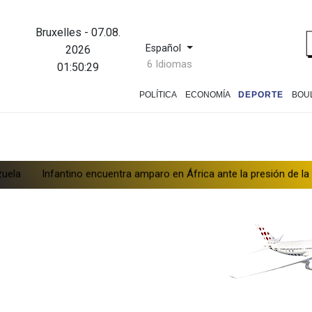
Bruxelles
-
07.08.
Español
2026
6 Idiomas
01:50:30
POLÍTICA
ECONOMÍA
DEPORTE
BOU
tino encuentra amparo en África ante la presión de la UEFA
El Re