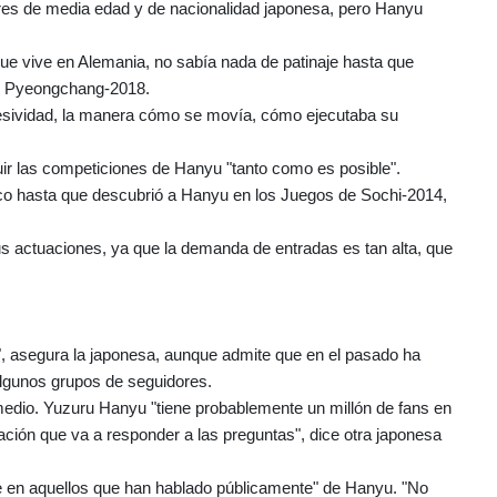
eres de media edad y de nacionalidad japonesa, pero Hanyu
e vive en Alemania, no sabía nada de patinaje hasta que
de Pyeongchang-2018.
resividad, la manera cómo se movía, cómo ejecutaba su
r las competiciones de Hanyu "tanto como es posible".
tico hasta que descubrió a Hanyu en los Juegos de Sochi-2014,
us actuaciones, ya que la demanda de entradas es tan alta, que
", asegura la japonesa, aunque admite que en el pasado ha
 algunos grupos de seguidores.
medio. Yuzuru Hanyu "tiene probablemente un millón de fans en
ción que va a responder a las preguntas", dice otra japonesa
e en aquellos que han hablado públicamente" de Hanyu. "No