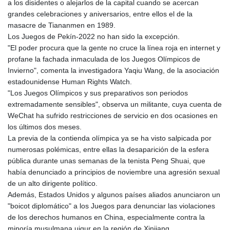
a los disidentes o alejarlos de la capital cuando se acercan
KHR 4692.835464
grandes celebraciones y aniversarios, entre ellos el de la
KMF 493.401928
masacre de Tiananmen en 1989.
KRW 1628.763599
Los Juegos de Pekín-2022 no han sido la excepción.
KWD 0.356717
"El poder procura que la gente no cruce la línea roja en internet y
KYD 0.962823
profane la fachada inmaculada de los Juegos Olímpicos de
KZT 541.490267
Invierno", comenta la investigadora Yaqiu Wang, de la asociación
LAK 26085.892065
estadounidense Human Rights Watch.
LBP 103461.84386
"Los Juegos Olímpicos y sus preparativos son periodos
LKR 387.534794
extremadamente sensibles", observa un militante, cuya cuenta de
LRD 208.545127
WeChat ha sufrido restricciones de servicio en dos ocasiones en
LSL 18.770139
los últimos dos meses.
LTL 3.411914
La previa de la contienda olímpica ya se ha visto salpicada por
LVL 0.698955
numerosas polémicas, entre ellas la desaparición de la esfera
LYD 7.349191
pública durante unas semanas de la tenista Peng Shuai, que
MAD 10.76839
había denunciado a principios de noviembre una agresión sexual
MDL 20.09139
de un alto dirigente político.
MGA 4930.319798
Además, Estados Unidos y algunos países aliados anunciaron un
MKD 61.67427
"boicot diplomático" a los Juegos para denunciar las violaciones
MMK 2426.049949
de los derechos humanos en China, especialmente contra la
MNT 4155.253063
minoría musulmana uigur en la región de Xinjiang.