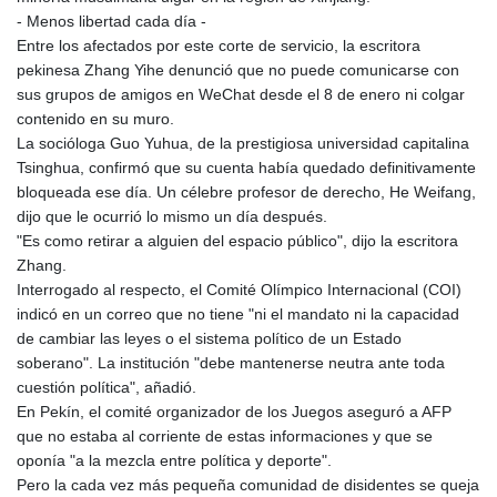
MOP 9.336419
- Menos libertad cada día -
MRU 46.447652
Entre los afectados por este corte de servicio, la escritora
MUR 54.38913
pekinesa Zhang Yihe denunció que no puede comunicarse con
MVR 17.86473
sus grupos de amigos en WeChat desde el 8 de enero ni colgar
MWK 2003.425785
contenido en su muro.
MXN 19.809879
La socióloga Guo Yuhua, de la prestigiosa universidad capitalina
MYR 4.726256
Tsinghua, confirmó que su cuenta había quedado definitivamente
MZN 73.847013
bloqueada ese día. Un célebre profesor de derecho, He Weifang,
NAD 18.770139
dijo que le ocurrió lo mismo un día después.
NGN 1576.482821
"Es como retirar a alguien del espacio público", dijo la escritora
NIO 42.517619
Zhang.
NOK 10.972802
Interrogado al respecto, el Comité Olímpico Internacional (COI)
NPR 175.906351
indicó en un correo que no tiene "ni el mandato ni la capacidad
NZD 1.963747
de cambiar las leyes o el sistema político de un Estado
OMR 0.444306
soberano". La institución "debe mantenerse neutra ante toda
PAB 1.155353
cuestión política", añadió.
PEN 3.912853
En Pekín, el comité organizador de los Juegos aseguró a AFP
PGK 5.105944
que no estaba al corriente de estas informaciones y que se
PHP 70.259509
oponía "a la mezcla entre política y deporte".
PKR 320.758912
Pero la cada vez más pequeña comunidad de disidentes se queja
PLN 4.298432