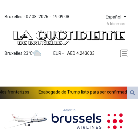
Bruxelles
 - 
07.08. 2026
 - 
19:09:08
Español
6 Idiomas
ZWL 372.073103
AED 4.243603
Bruxelles 23°C
EUR
 - 
AED 4.243603
AFN 75.680614
ALL 93.435737
AMD 423.112329
AOA 1060.75621
ARS 1732.118969
fronterizos
Exabogado de Trump listo para ser confirmado como fis
AUD 1.636952
AWG 2.079914
el papa en Francia
AZN 1.958749
Anuncio
BAM 1.960326
BBD 2.327073
BDT 143.024567
BHD 0.435697