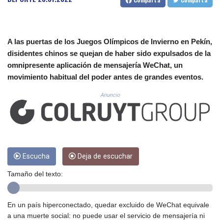
CUC 1.155508
CUP 30.620962
CVE 110.52354
CZK 24.260063
A las puertas de los Juegos Olímpicos de Invierno en Pekín,
DJF 205.745052
disidentes chinos se quejan de haber sido expulsados de la
DKK 7.475778
omnipresente aplicación de mensajería WeChat, un
DOP 67.445728
movimiento habitual del poder antes de grandes eventos.
DZD 153.610645
EGP 57.528581
Anuncio
ERN 17.33262
ETB 186.48005
FJD 2.554253
FKP 0.858821
GBP 0.856712
GEL 3.021621
Escucha
Deja de escuchar
GGP 0.858821
Tamaño del texto:
GHS 13.558658
GIP 0.858821
GMD 85.507793
En un país hiperconectado, quedar excluido de WeChat equivale
GNF 10147.737864
a una muerte social: no puede usar el servicio de mensajería ni
GTQ 8.815354