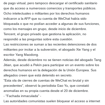
de pago virtual, pero tampoco descargar el certificado sanitario
GYD 241.718112
que da acceso a numerosos comercios y transportes públicos.
HKD 9.065451
Ocho intelectuales o militantes por los derechos humanos
HNL 30.967502
indicaron a la AFP que su cuenta de WeChat había sido
HRK 7.535417
bloqueada o que no podían acceder a algunas de sus funciones,
HTG 151.068808
como los mensajes en grupo, desde inicio de diciembre.
HUF 362.95604
Tencent, el grupo privado que gestiona la aplicación, no
IDR 20561.109276
respondió a las preguntas sobre esta cuestión.
ILS 3.46635
Las restricciones se suman a las recientes detenciones de dos
IMP 0.858821
militantes por incitar a la subversión, el abogado Xie Yang y el
INR 109.970331
escritor Yang Maodong.
IQD 1513.494564
Además, desde diciembre no se tienen noticias del abogado Tang
IRR
Jitian, que acudió a Pekín para participar en un evento sobre los
1588650.168343
derechos humanos en la delegación de la Unión Europea. Sus
ISK 142.60075
allegados creen que está detenido en secreto.
JEP 0.858821
"Esta ola de cierres de cuentas de WeChat es brutal y sin
JMD 183.483652
precedentes", observó la periodista Gao Yu, que constató
JOD 0.81929
anomalías en su propia cuenta desde el 20 de diciembre.
JPY 182.481304
- "Fachada inmaculada" -
KES 149.476942
Las autoridades comunistas suelen bloquear el acceso a internet
KGS 101.049317