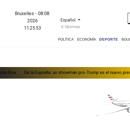
Bruxelles
-
08.08.
Español
2026
6 Idiomas
11:25:54
POLÍTICA
ECONOMÍA
DEPORTE
BOU
De la Espriella: un showman pro-Trump es el nuevo presidente de 