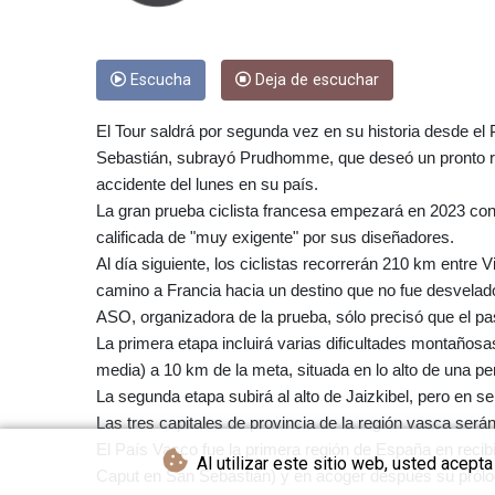
Escucha
Deja de escuchar
El Tour saldrá por segunda vez en su historia desde el
Sebastián, subrayó Prudhomme, que deseó un pronto res
accidente del lunes en su país.
La gran prueba ciclista francesa empezará en 2023 con
calificada de "muy exigente" por sus diseñadores.
Al día siguiente, los ciclistas recorrerán 210 km entre V
camino a Francia hacia un destino que no fue desvelad
ASO, organizadora de la prueba, sólo precisó que el paso
La primera etapa incluirá varias dificultades montaño
media) a 10 km de la meta, situada en lo alto de una pe
La segunda etapa subirá al alto de Jaizkibel, pero en se
Las tres capitales de provincia de la región vasca serán
El País Vasco fue la primera región de España en recibi
Al utilizar este sitio web, usted acept
Caput en San Sebastián) y en acoger después su prólo