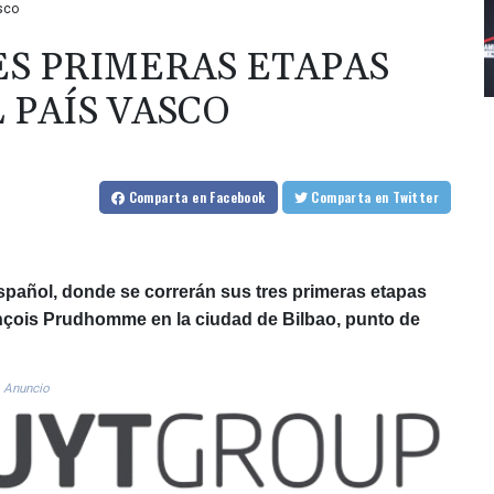
sco
ES PRIMERAS ETAPAS
 PAÍS VASCO
Comparta
en Facebook
Comparta
en Twitter
español, donde se correrán sus tres primeras etapas
ançois Prudhomme en la ciudad de Bilbao, punto de
Anuncio