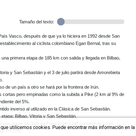
Tamaño del texto:
 País Vasco, después de que ya lo hiciera en 1992 desde San
tablecimiento al ciclista colombiano Egan Bernal, tras su
 una primera etapa de 185 km con salida y llegada en Bilbao,
itoria y San Sebastián y el 3 de julio partirá desde Amorebieta
o.
 de un país a otro se hará por la frontera de Irún.
sas cortas pero empinadas como la subida a Pike (2 km al 9% de
ndiente del 5%.
ntido inverso al utilizado en la Clásica de San Sebastián.
 etapa: Bilbao, Vitoria y San Sebastián.
r una etapa del Tour de Francia en 1949 (victoria de Louis
a que utilicemos cookies. Puede encontrar más información en la 
go en 1992.