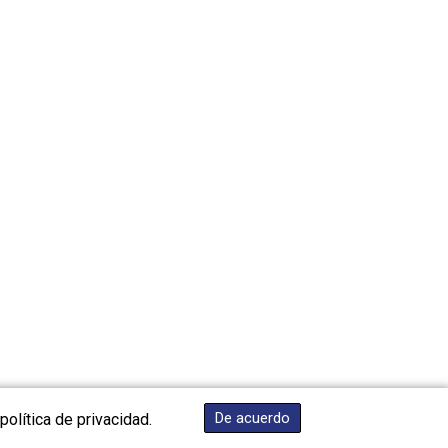
HNL 31.077375
HRK 7.536622
HTG 151.150865
HUF 363.096405
IDR 20580.370421
ILS 3.468234
IMP 0.8566
INR 109.992259
IQD 1515.115748
IRR 1590322.371805
ISK 142.598215
JEP 0.8566
JMD 183.583315
JOD 0.819746
JPY 182.445186
KES 148.887592
KGS 101.104505
De acuerdo
política de privacidad.
KHR 4685.244046
KMF 492.514185