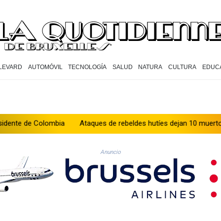
LEVARD
AUTOMÓVIL
TECNOLOGÍA
SALUD
NATURA
CULTURA
EDUC
Colombia
Ataques de rebeldes hutíes dejan 10 muertos en región
Anuncio