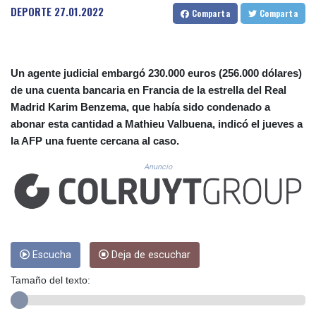
CUC 1.156136
DEPORTE
27.01.2022
Comparta
Comparta
CUP 30.637594
CVE 110.646682
CZK 24.258158
DJF 205.46888
Un agente judicial embargó 230.000 euros (256.000 dólares)
DKK 7.477932
de una cuenta bancaria en Francia de la estrella del Real
DOP 67.345355
Madrid Karim Benzema, que había sido condenado a
DZD 153.688625
abonar esta cantidad a Mathieu Valbuena, indicó el jueves a
EGP 57.293288
la AFP una fuente cercana al caso.
ERN 17.342035
ETB 184.982115
Anuncio
FJD 2.553384
FKP 0.8566
GBP 0.856968
GEL 3.017966
GGP 0.8566
GHS 13.596606
Escucha
Deja de escuchar
GIP 0.8566
Tamaño del texto:
GMD 84.980421
GNF 10145.090599
GTQ 8.820142