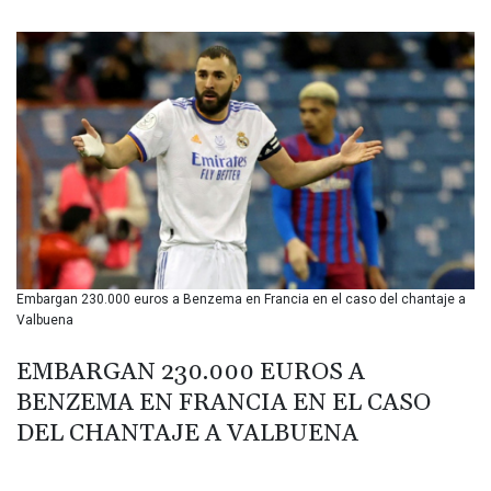
BIF 3453.955207
BMD 1.156136
BND 1.481323
BOB 13.739522
BRL 5.876989
BSD 1.155995
BTN 110.001186
BWP 15.603479
BYN 3.442212
BYR 22660.258427
BZD 2.324897
CAD 1.613446
Embargan 230.000 euros a Benzema en Francia en el caso del chantaje a
CDF 2615.761404
Valbuena
CHF 0.934181
CLF 0.026749
EMBARGAN 230.000 EUROS A
CLP 1056.199727
BENZEMA EN FRANCIA EN EL CASO
CNY 7.801146
CNH 7.796152
DEL CHANTAJE A VALBUENA
COP 3650.105178
CRC 525.509359