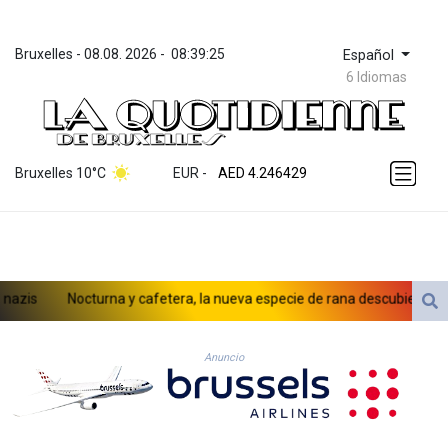
Bruxelles
 - 
08.08. 2026
 - 
08:39:25
Español
6 Idiomas
ZWL 372.275202
AED 4.246429
Bruxelles 10°C
EUR
 - 
AED 4.246429
AFN 76.887634
ALL 93.189144
AMD 423.342651
AOA 1060.176801
ARS 1724.882575
is
Nocturna y cafetera, la nueva especie de rana descubierta en Co
AUD 1.635501
AWG 2.082489
AZN 1.97002
Anuncio
BAM 1.961391
BBD 2.328337
BDT 143.102254
BHD 0.435984