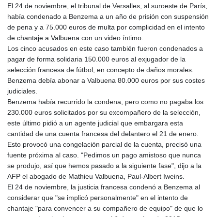
El 24 de noviembre, el tribunal de Versalles, al suroeste de París,
GYD 241.849406
había condenado a Benzema a un año de prisión con suspensión
HKD 9.067746
de pena y a 75.000 euros de multa por complicidad en el intento
HNL 31.077375
de chantaje a Valbuena con un video íntimo.
HRK 7.536622
Los cinco acusados en este caso también fueron condenados a
HTG 151.150865
pagar de forma solidaria 150.000 euros al exjugador de la
HUF 363.096405
selección francesa de fútbol, en concepto de daños morales.
IDR 20580.370421
Benzema debía abonar a Valbuena 80.000 euros por sus costes
ILS 3.468234
judiciales.
IMP 0.8566
Benzema había recurrido la condena, pero como no pagaba los
INR 109.992259
230.000 euros solicitados por su excompañero de la selección,
IQD 1515.115748
este último pidió a un agente judicial que embargara esta
IRR
cantidad de una cuenta francesa del delantero el 21 de enero.
1590322.371805
Esto provocó una congelación parcial de la cuenta, precisó una
ISK 142.598215
fuente próxima al caso. "Pedimos un pago amistoso que nunca
JEP 0.8566
se produjo, así que hemos pasado a la siguiente fase", dijo a la
JMD 183.583315
AFP el abogado de Mathieu Valbuena, Paul-Albert Iweins.
JOD 0.819746
El 24 de noviembre, la justicia francesa condenó a Benzema al
JPY 182.445186
considerar que "se implicó personalmente" en el intento de
KES 148.887592
chantaje "para convencer a su compañero de equipo" de que lo
KGS 101.104505