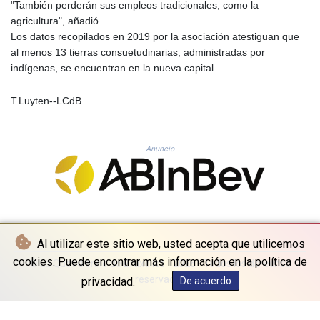
"También perderán sus empleos tradicionales, como la
KHR 4681.941823
agricultura", añadió.
KMF 492.514185
Los datos recopilados en 2019 por la asociación atestiguan que
KRW 1627.677557
al menos 13 tierras consuetudinarias, administradas por
KWD 0.356853
indígenas, se encuentran en la nueva capital.
KYD 0.960588
KZT 540.233287
T.Luyten--LCdB
LAK 26025.676609
LBP
103223.017367
LKR 386.635196
Anuncio
LRD 208.057415
LSL 18.726567
LTL 3.413768
LVL 0.699335
LYD 7.331909
MAD 10.743067
Al utilizar este sitio web, usted acepta que utilicemos
MDL 20.044751
cookies. Puede encontrar más información en la política de
© La Quotidienne de Bruxelles - 2026 - Todos los derechos
MGA 4918.938878
reservados
privacidad.
De acuerdo
MKD 61.524236
MMK 2427.596601