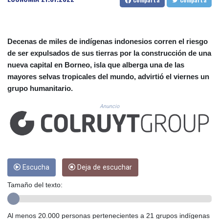
CUC 1.156136
CUP 30.637594
CVE 110.26363
CZK 24.258158
Decenas de miles de indígenas indonesios corren el riesgo
DJF 205.267449
de ser expulsados de sus tierras por la construcción de una
DKK 7.477932
nueva capital en Borneo, isla que alberga una de las
DOP 67.289164
mayores selvas tropicales del mundo, advirtió el viernes un
DZD 152.967099
EGP 57.293288
grupo humanitario.
ERN 17.342035
Anuncio
ETB 186.049588
FJD 2.553384
FKP 0.8566
GBP 0.858527
GEL 3.017966
GGP 0.8566
Escucha
Deja de escuchar
GHS 13.526832
GIP 0.8566
Tamaño del texto:
GMD 84.980421
GNF 10123.874202
Al menos 20.000 personas pertenecientes a 21 grupos indígenas
GTQ 8.794891