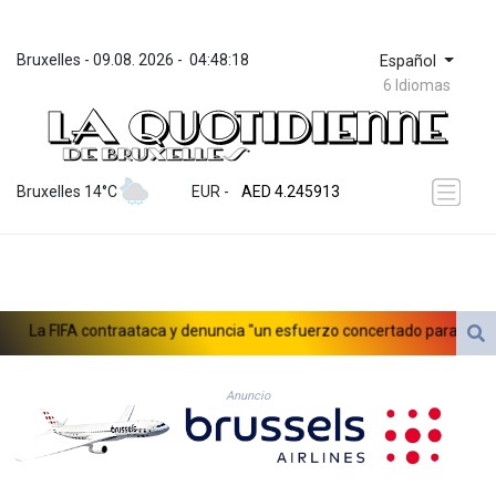
Bruxelles
 - 
09.08. 2026
 - 
04:48:18
Español
6 Idiomas
ZWL 372.275202
AED 4.245913
Bruxelles 14°C
EUR
 - 
AED 4.245913
AFN 76.887634
ALL 93.218842
AMD 422.094755
AOA 1060.176801
ARS 1724.882567
La FIFA contraataca y denuncia "un esfuerzo concertado para socavar 
AUD 1.638747
AWG 2.082489
AZN 1.97002
Anuncio
BAM 1.955776
BBD 2.321671
BDT 142.688227
BHD 0.434695