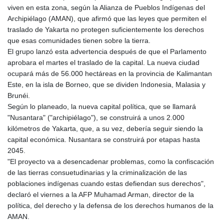
viven en esta zona, según la Alianza de Pueblos Indígenas del
GYD 241.157003
Archipiélago (AMAN), que afirmó que las leyes que permiten el
HKD 9.067746
traslado de Yakarta no protegen suficientemente los derechos
HNL 30.895616
que esas comunidades tienen sobre la tierra.
HRK 7.536622
El grupo lanzó esta advertencia después de que el Parlamento
HTG 150.718127
aprobara el martes el traslado de la capital. La nueva ciudad
HUF 363.096405
ocupará más de 56.000 hectáreas en la provincia de Kalimantan
IDR 20580.370421
Este, en la isla de Borneo, que se dividen Indonesia, Malasia y
ILS 3.468234
Brunéi.
IMP 0.8566
Según lo planeado, la nueva capital política, que se llamará
INR 110.076256
"Nusantara" ("archipiélago"), se construirá a unos 2.000
IQD 1509.981237
kilómetros de Yakarta, que, a su vez, debería seguir siendo la
IRR
capital económica. Nusantara se construirá por etapas hasta
1590322.371805
2045.
ISK 142.598215
"El proyecto va a desencadenar problemas, como la confiscación
JEP 0.8566
de las tierras consuetudinarias y la criminalización de las
JMD 183.057725
poblaciones indígenas cuando estas defiendan sus derechos",
JOD 0.819746
declaró el viernes a la AFP Muhamad Arman, director de la
JPY 182.445186
política, del derecho y la defensa de los derechos humanos de la
KES 149.158147
AMAN.
KGS 101.104505