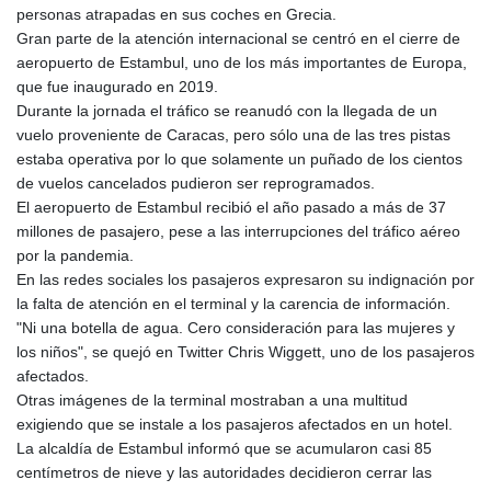
personas atrapadas en sus coches en Grecia.
HKD 9.070539
Gran parte de la atención internacional se centró en el cierre de
HNL 30.905421
aeropuerto de Estambul, uno de los más importantes de Europa,
HRK 7.534365
que fue inaugurado en 2019.
HTG 150.766609
Durante la jornada el tráfico se reanudó con la llegada de un
HUF 363.454703
vuelo proveniente de Caracas, pero sólo una de las tres pistas
IDR 20538.069336
estaba operativa por lo que solamente un puñado de los cientos
ILS 3.466464
de vuelos cancelados pudieron ser reprogramados.
IMP 0.857585
El aeropuerto de Estambul recibió el año pasado a más de 37
INR 110.147015
millones de pasajero, pese a las interrupciones del tráfico aéreo
IQD 1510.466959
por la pandemia.
IRR
En las redes sociales los pasajeros expresaron su indignación por
1590359.224806
la falta de atención en el terminal y la carencia de información.
ISK 142.612646
"Ni una botella de agua. Cero consideración para las mujeres y
JEP 0.857585
los niños", se quejó en Twitter Chris Wiggett, uno de los pasajeros
JMD 183.115818
afectados.
JOD 0.819729
Otras imágenes de la terminal mostraban a una multitud
JPY 183.485869
exigiendo que se instale a los pasajeros afectados en un hotel.
KES 149.56077
La alcaldía de Estambul informó que se acumularon casi 85
KGS 101.10619
centímetros de nieve y las autoridades decidieron cerrar las
KHR 4683.447881