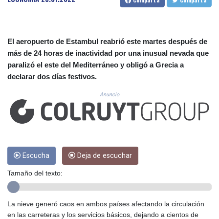
CUP 30.638304
CVE 110.296236
CZK 24.270279
DJF 205.33259
El aeropuerto de Estambul reabrió este martes después de
DKK 7.475775
más de 24 horas de inactividad por una inusual nevada que
DOP 67.310518
paralizó el este del Mediterráneo y obligó a Grecia a
DZD 153.693346
declarar dos días festivos.
EGP 57.714706
ERN 17.342436
Anuncio
ETB 186.10863
FJD 2.553443
FKP 0.857585
GBP 0.856156
GEL 3.018079
GGP 0.857585
Escucha
Deja de escuchar
GHS 13.528316
Tamaño del texto:
GIP 0.857585
GMD 84.980911
GNF 10126.955552
La nieve generó caos en ambos países afectando la circulación
GTQ 8.797491
en las carreteras y los servicios básicos, dejando a cientos de
GYD 241.183453