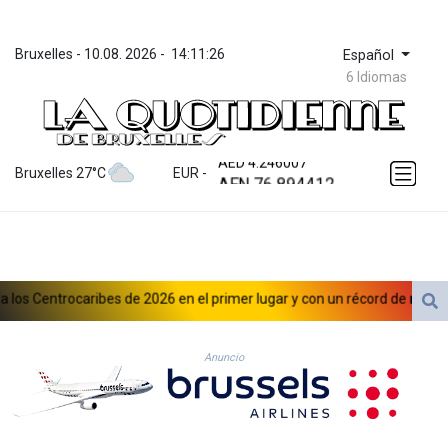
Bruxelles
 - 
10.08. 2026
 - 
14:11:26
Español
6 Idiomas
ZWL 372.283829
AED 4.246007
AED 4.246007
Bruxelles 27°C
EUR
 - 
AFN 76.894412
ALL 93.248424
AMD 422.219573
AOA 1060.200548
ARS 1733.067587
AUD 1.635701
s Centrocaribes de 2026 en el primer lugar y con un récord de medallas
AWG 2.082538
AZN 1.960652
BAM 1.956405
Anuncio
BBD 2.322408
BDT 142.734126
BHD 0.434833
BIF 3452.267264