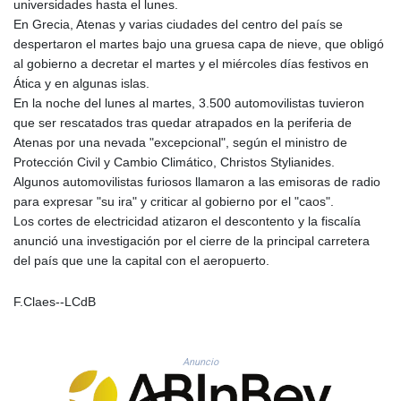
universidades hasta el lunes.
KMF 492.524896
En Grecia, Atenas y varias ciudades del centro del país se
KRW 1640.253536
despertaron el martes bajo una gruesa capa de nieve, que obligó
KWD 0.357104
al gobierno a decretar el martes y el miércoles días festivos en
KYD 0.960897
Ática y en algunas islas.
KZT 540.397715
En la noche del lunes al martes, 3.500 automovilistas tuvieron
LAK 26033.935768
que ser rescatados tras quedar atrapados en la periferia de
LBP
Atenas por una nevada "excepcional", según el ministro de
103255.774835
Protección Civil y Cambio Climático, Christos Stylianides.
LKR 386.757893
Algunos automovilistas furiosos llamaron a las emisoras de radio
LRD 208.125242
para expresar "su ira" y criticar al gobierno por el "caos".
LSL 18.73251
Los cortes de electricidad atizaron el descontento y la fiscalía
LTL 3.413847
anunció una investigación por el cierre de la principal carretera
LVL 0.699351
del país que une la capital con el aeropuerto.
LYD 7.334236
MAD 10.746522
F.Claes--LCdB
MDL 20.051112
MGA 4920.499886
MKD 61.581589
Anuncio
MMK 2427.420348
MNT 4155.540854