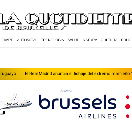
LEVARD
AUTOMÓVIL
TECNOLOGÍA
SALUD
NATURA
CULTURA
EDUC
El Real Madrid anuncia el fichaje del extremo marfileño Yan Diomand
Anuncio