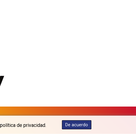
KGS 100.877923
KHR 4679.608344
KMF 492.565076
KRW 1640.91172
KWD 0.357128
KYD 0.961103
KZT 540.432993
LAK 26058.000902
LBP 103275.743756
LKR 387.390908
LRD 208.169125
LSL 18.810948
LTL 3.40613
LVL 0.69777
LYD 7.351704
MAD 10.760248
MDL 20.066456
os
De acuerdo
política de privacidad.
MGA 4958.406278