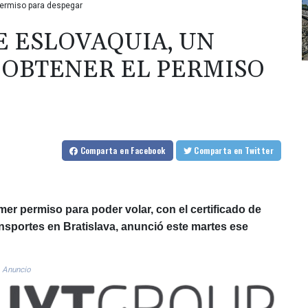
permiso para despegar
E ESLOVAQUIA, UN
 OBTENER EL PERMISO
Comparta
en Facebook
Comparta
en Twitter
er permiso para poder volar, con el certificado de
nsportes en Bratislava, anunció este martes ese
Anuncio