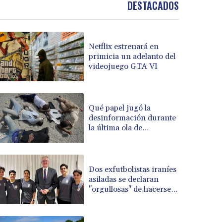
DESTACADOS
BOB 13.949011
BRL 5.892788
BSD 1.153264
Netflix estrenará en
BTN 109.754928
primicia un adelanto del
BWP 15.597695
videojuego GTA VI
BYN 3.414525
BYR 22609.559189
BZD 2.319419
CAD 1.617766
Qué papel jugó la
desinformación durante
CDF 2608.174036
la última ola de
CHF 0.93494
migrantes que llegó al
CLF 0.026655
enclave español de Ceuta
CLP 1052.440081
CNY 7.786316
Dos exfutbolistas iraníes
CNH 7.784327
asiladas se declaran
"orgullosas" de hacerse
COP 3650.590183
australianas
CRC 524.590231
CUC 1.153549