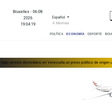
Bruxelles
-
06.08.
Español
2026
6 Idiomas
19:04:20
POLÍTICA
ECONOMÍA
DEPORTE
BOU
 domiciliario en Venezuela un preso político de origen uruguayo