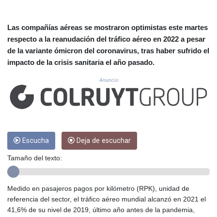
CUC 1.15234
CUP 30.537009
CVE 110.797088
Las compañías aéreas se mostraron optimistas este martes
CZK 24.246042
respecto a la reanudación del tráfico aéreo en 2022 a pesar
DJF 204.79359
de la variante ómicron del coronavirus, tras haber sufrido el
DKK 7.476071
impacto de la crisis sanitaria el año pasado.
DOP 67.179284
DZD 153.12335
Anuncio
EGP 57.264041
ERN 17.285099
ETB 185.946995
FJD 2.551799
FKP 0.85598
GBP 0.856476
Escucha
Deja de escuchar
GEL 3.013365
Tamaño del texto:
GGP 0.85598
GHS 13.522718
GIP 0.85598
Medido en pasajeros pagos por kilómetro (RPK), unidad de
GMD 85.273513
referencia del sector, el tráfico aéreo mundial alcanzó en 2021 el
GNF 10117.544985
41,6% de su nivel de 2019, último año antes de la pandemia,
GTQ 8.790438