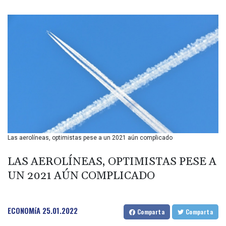
BIF 3445.496469
BMD 1.15234
BND 1.477278
BOB 13.934392
BRL 5.903903
BSD 1.152055
BTN 109.639899
BWP 15.581348
BYN 3.410947
BYR 22585.863139
BZD 2.316988
CAD 1.614976
Las aerolíneas, optimistas pese a un 2021 aún complicado
CDF 2604.28847
CHF 0.936438
LAS AEROLÍNEAS, OPTIMISTAS PESE A
CLF 0.026729
CLP 1055.405144
UN 2021 AÚN COMPLICADO
CNY 7.7772
CNH 7.775921
COP 3641.809104
ECONOMíA
25.01.2022
Comparta
Comparta
CRC 524.040432