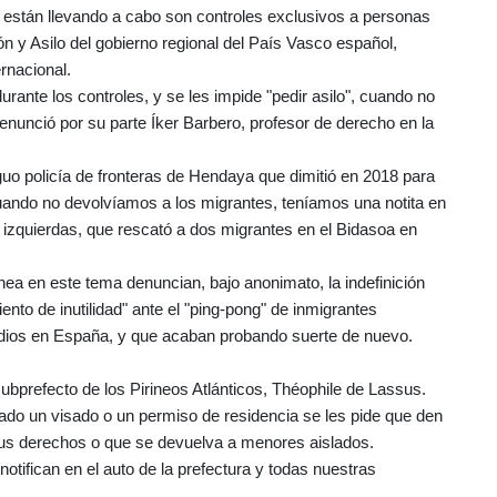
se están llevando a cabo son controles exclusivos a personas
ón y Asilo del gobierno regional del País Vasco español,
rnacional.
rante los controles, y se les impide "pedir asilo", cuando no
 denunció por su parte Íker Barbero, profesor de derecho en la
guo policía de fronteras de Hendaya que dimitió en 2018 para
cuando no devolvíamos a los migrantes, teníamos una notita en
de izquierdas, que rescató a dos migrantes en el Bidasoa en
ínea en este tema denuncian, bajo anonimato, la indefinición
ento de inutilidad" ante el "ping-pong" de inmigrantes
medios en España, y que acaban probando suerte de nuevo.
bprefecto de los Pirineos Atlánticos, Théophile de Lassus.
itado un visado o un permiso de residencia se les pide que den
 sus derechos o que se devuelva a menores aislados.
tifican en el auto de la prefectura y todas nuestras