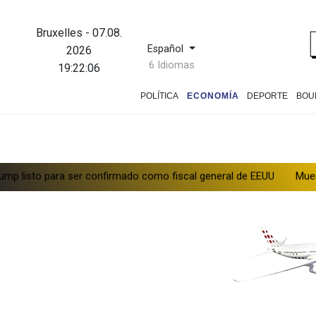
Bruxelles
-
07.08.
Español
2026
6 Idiomas
19:22:07
POLÍTICA
ECONOMÍA
DEPORTE
BOU
er confirmado como fiscal general de EEUU
Muere el productor W