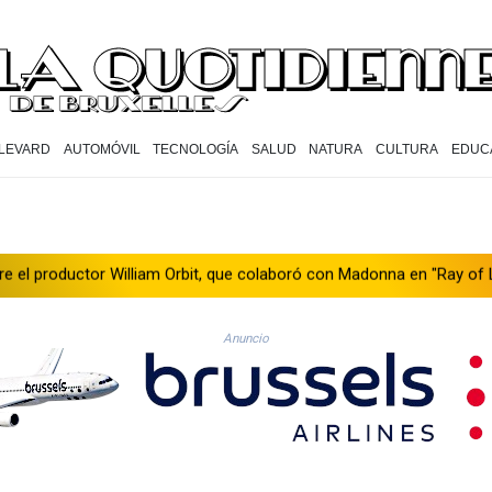
LEVARD
AUTOMÓVIL
TECNOLOGÍA
SALUD
NATURA
CULTURA
EDUC
illiam Orbit, que colaboró con Madonna en "Ray of Light"
Los re
Anuncio