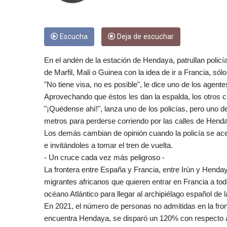
Escucha
Deja de escuchar
En el andén de la estación de Hendaya, patrullan polic
de Marfil, Mali o Guinea con la idea de ir a Francia, sólo
"No tiene visa, no es posible", le dice uno de los agen
Aprovechando que éstos les dan la espalda, los otros c
"¡Quédense ahí!", lanza uno de los policías, pero uno d
metros para perderse corriendo por las calles de Hend
Los demás cambian de opinión cuando la policía se ac
e invitándoles a tomar el tren de vuelta.
- Un cruce cada vez más peligroso -
La frontera entre España y Francia, entre Irún y Henday
migrantes africanos que quieren entrar en Francia a t
océano Atlántico para llegar al archipiélago español de l
En 2021, el número de personas no admitidas en la fron
encuentra Hendaya, se disparó un 120% con respecto a 