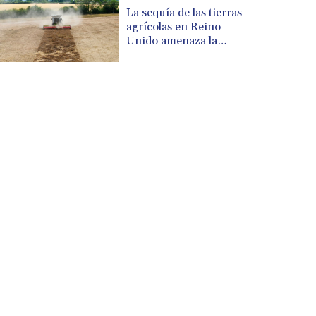
CUP 30.620962
La sequía de las tierras
CVE 110.52354
agrícolas en Reino
CZK 24.260063
Unido amenaza la
DJF 205.745052
seguridad alimentaria
DKK 7.475778
DOP 67.445728
DZD 153.610645
EGP 57.528581
ERN 17.33262
ETB 186.48005
FJD 2.554253
FKP 0.858821
GBP 0.856712
GEL 3.021621
GGP 0.858821
GHS 13.558658
GIP 0.858821
GMD 85.507793
GNF 10147.737864