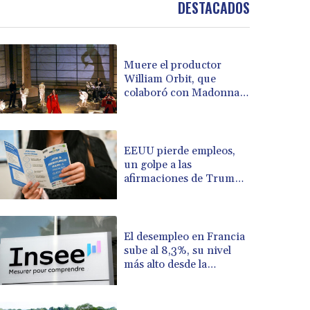
DESTACADOS
BOB 13.732063
BRL 5.903186
BSD 1.155368
BTN 109.941469
Muere el productor
William Orbit, que
BWP 15.595008
colaboró con Madonna
BYN 3.440344
en "Ray of Light"
BYR 22647.956716
BZD 2.323635
CAD 1.610853
EEUU pierde empleos,
CDF 2611.447728
un golpe a las
afirmaciones de Trump
CHF 0.933883
sobre la economía
CLF 0.026784
CLP 1057.407289
CNY 7.798581
El desempleo en Francia
CNH 7.792526
sube al 8,3%, su nivel
COP 3654.814015
más alto desde la
pandemia
CRC 525.224073
CUC 1.155508