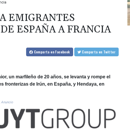
ncia
RA EMIGRANTES
 DE ESPAÑA A FRANCIA
Comparta
en Facebook
Comparta
en Twitter
r, un marfileño de 20 años, se levanta y rompe el
es fronterizas de Irún, en España, y Hendaya, en
Anuncio