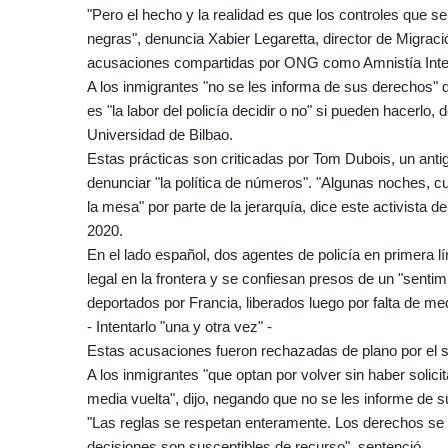
"Pero el hecho y la realidad es que los controles que 
negras", denuncia Xabier Legaretta, director de Migraci
acusaciones compartidas por ONG como Amnistía Inte
A los inmigrantes "no se les informa de sus derechos" du
es "la labor del policía decidir o no" si pueden hacerlo,
Universidad de Bilbao.
Estas prácticas son criticadas por Tom Dubois, un anti
denunciar "la política de números". "Algunas noches, 
la mesa" por parte de la jerarquía, dice este activista 
2020.
En el lado español, dos agentes de policía en primera l
legal en la frontera y se confiesan presos de un "sentimi
deportados por Francia, liberados luego por falta de 
- Intentarlo "una y otra vez" -
Estas acusaciones fueron rechazadas de plano por el su
A los inmigrantes "que optan por volver sin haber solic
media vuelta", dijo, negando que no se les informe de
"Las reglas se respetan enteramente. Los derechos se no
decisiones son susceptibles de recurso", sentenció.