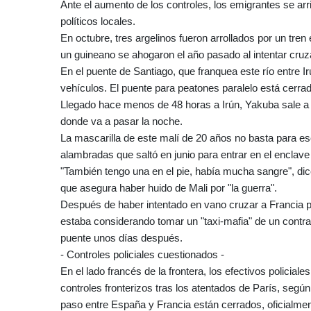
Ante el aumento de los controles, los emigrantes se a
políticos locales.
En octubre, tres argelinos fueron arrollados por un tren
un guineano se ahogaron el año pasado al intentar cruza
En el puente de Santiago, que franquea este río entre I
vehículos. El puente para peatones paralelo está cerrad
Llegado hace menos de 48 horas a Irún, Yakuba sale a f
donde va a pasar la noche.
La mascarilla de este malí de 20 años no basta para esc
alambradas que saltó en junio para entrar en el enclave
"También tengo una en el pie, había mucha sangre", dice
que asegura haber huido de Mali por "la guerra".
Después de haber intentado en vano cruzar a Francia po
estaba considerando tomar un "taxi-mafia" de un contra
puente unos días después.
- Controles policiales cuestionados -
En el lado francés de la frontera, los efectivos policial
controles fronterizos tras los atentados de París, según 
paso entre España y Francia están cerrados, oficialme