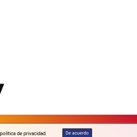
PEN 3.912853
PGK 5.105944
PHP 70.259509
PKR 320.758912
PLN 4.298432
PYG 6870.070656
QAR 4.22358
RON 5.250745
RSD 117.339569
RUB 95.236935
RWF 1698.922706
SAR 4.338617
SBD 9.323041
SCR 16.746941
SDG 693.879389
SEK 10.95053
SGD 1.477612
SLE 28.426523
os
De acuerdo
política de privacidad.
SOS 660.324648