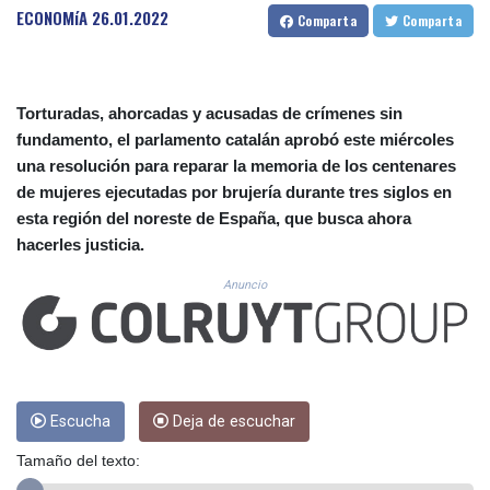
CUC 1.15234
ECONOMíA
26.01.2022
Comparta
Comparta
CUP 30.537009
CVE 110.797088
CZK 24.246042
DJF 204.79359
Torturadas, ahorcadas y acusadas de crímenes sin
DKK 7.476071
fundamento, el parlamento catalán aprobó este miércoles
DOP 67.179284
una resolución para reparar la memoria de los centenares
DZD 153.12335
de mujeres ejecutadas por brujería durante tres siglos en
EGP 57.264041
esta región del noreste de España, que busca ahora
ERN 17.285099
hacerles justicia.
ETB 185.946995
FJD 2.551799
Anuncio
FKP 0.85598
GBP 0.856476
GEL 3.013365
GGP 0.85598
GHS 13.522718
GIP 0.85598
Escucha
Deja de escuchar
GMD 85.273513
Tamaño del texto:
GNF 10117.544985
GTQ 8.790438