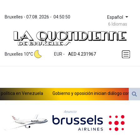
Bruxelles
 - 
07.08. 2026
 - 
04:50:50
Español
6 Idiomas
ZWL 371.052996
AED 4.231967
Bruxelles 10°C
EUR
 - 
AED 4.231967
AFN 75.483595
ALL 93.084804
AMD 422.04403
AOA 1057.848456
ARS 1727.972826
ítica en Venezuela
Gobierno y oposición inician diálogo con miras a 
AUD 1.638476
AWG 2.074212
AZN 1.960615
Anuncio
BAM 1.952344
BBD 2.320382
BDT 142.607535
BHD 0.434558