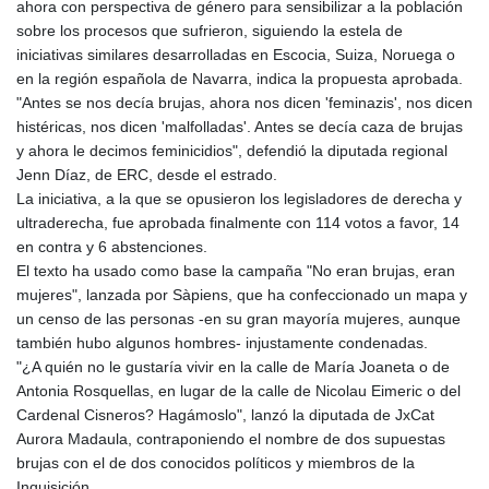
ahora con perspectiva de género para sensibilizar a la población
KHR 4671.006893
sobre los procesos que sufrieron, siguiendo la estela de
KMF 492.049525
iniciativas similares desarrolladas en Escocia, Suiza, Noruega o
KRW 1640.978088
en la región española de Navarra, indica la propuesta aprobada.
KWD 0.356833
"Antes se nos decía brujas, ahora nos dicen 'feminazis', nos dicen
KYD 0.960096
histéricas, nos dicen 'malfolladas'. Antes se decía caza de brujas
KZT 539.86659
y ahora le decimos feminicidios", defendió la diputada regional
LAK 26045.837925
Jenn Díaz, de ERC, desde el estrado.
LBP
La iniciativa, a la que se opusieron los legisladores de derecha y
103192.042878
ultraderecha, fue aprobada finalmente con 114 votos a favor, 14
LKR 386.984902
en contra y 6 abstenciones.
LRD 209.293797
El texto ha usado como base la campaña "No eran brujas, eran
LSL 18.829049
mujeres", lanzada por Sàpiens, que ha confeccionado un mapa y
LTL 3.402561
un censo de las personas -en su gran mayoría mujeres, aunque
LVL 0.697039
también hubo algunos hombres- injustamente condenadas.
LYD 7.340541
"¿A quién no le gustaría vivir en la calle de María Joaneta o de
MAD 10.750759
Antonia Rosquellas, en lugar de la calle de Nicolau Eimeric o del
MDL 20.045426
Cardenal Cisneros? Hagámoslo", lanzó la diputada de JxCat
MGA 4953.209598
Aurora Madaula, contraponiendo el nombre de dos supuestas
MKD 61.530604
brujas con el de dos conocidos políticos y miembros de la
MMK 2419.273024
Inquisición.