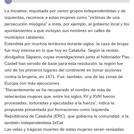
GYD 241.021217
La iniciativa, impulsada por varios grupos independentistas y de
HKD 9.039583
izquierdas, reconoce a estas mujeres como "víctimas de una
HNL 30.878201
persecución misógina" e insta, por ejemplo, al gobierno local y los
HRK 7.534341
ayuntamientos a que incluyan sus nombres en calles de
HTG 150.632674
municipios catalanes.
HUF 365.29112
Extendida por muchos territorios durante siglos, la caza de brujas
IDR 20648.779673
fue muy intensa en lo que hoy es Cataluña. Según la revista
ILS 3.465894
divulgativa Sàpiens, cuyas investigaciones junto al historiador Pau
IMP 0.85598
Castell han servido de base para esta resolución, la región fue
INR 109.832114
uno de los primeros lugares del continente en tomar acciones
IQD 1510.141512
contra la brujería, en 1471. Fue, también, una de las zonas de
IRR
Europa con más ejecuciones.
1584294.588378
"Recientemente se ha recuperado el nombre de más de
ISK 142.406399
setecientas mujeres que, entre los siglos XV y XVIII fueron
JEP 0.85598
procesadas, torturadas y ejecutadas a la fuerza", indica la
JMD 182.616705
propuesta presentada por formaciones como Izquierda
JOD 0.817025
Republicana de Cataluña (ERC), que gobierna la comunidad, o la
JPY 182.571559
también independentista JxCat.
KES 149.066921
Las vidas y trágicas muertes de estas mujeres serán revisadas
KGS 100.772506