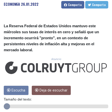
CUC 1.156149
ECONOMíA
26.01.2022
Comparta
Comparta
CUP 30.637949
CVE 110.647961
CZK 24.266354
DJF 205.471255
La Reserva Federal de Estados Unidos mantuvo este
DKK 7.476127
miércoles sus tasas de interés en cero y señaló que un
DOP 67.346134
incremento ocurrirá "pronto", en un contexto de
DZD 153.688915
persistentes niveles de inflación alta y mejoras en el
EGP 57.556612
mercado laboral.
ERN 17.342235
ETB 186.583498
Anuncio
FJD 2.553413
FKP 0.859298
GBP 0.856793
GEL 3.023376
GGP 0.859298
GHS 13.596763
Escucha
Deja de escuchar
GIP 0.859298
Tamaño del texto:
GMD 84.981404
GNF 10145.207892
GTQ 8.820244