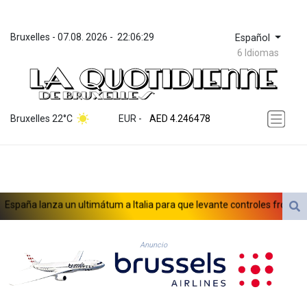
Bruxelles
 - 
07.08. 2026
 - 
22:06:29
Español
6 Idiomas
ZWL 372.279507
AED 4.246478
Bruxelles 22°C
EUR
 - 
AED 4.246478
AFN 76.888523
ALL 93.48757
AMD 423.347546
AOA 1061.345207
ARS 1733.058686
paña lanza un ultimátum a Italia para que levante controles fronterizos
AUD 1.635994
AWG 2.082513
AZN 1.970043
Anuncio
BAM 1.961414
BBD 2.328364
BDT 143.103908
BHD 0.435989