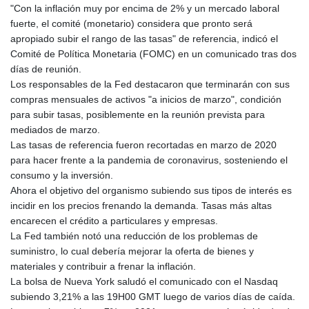
"Con la inflación muy por encima de 2% y un mercado laboral
GYD 241.852202
fuerte, el comité (monetario) considera que pronto será
HKD 9.070596
apropiado subir el rango de las tasas" de referencia, indicó el
HNL 30.984681
Comité de Política Monetaria (FOMC) en un comunicado tras dos
HRK 7.533703
días de reunión.
HTG 151.152612
Los responsables de la Fed destacaron que terminarán con sus
HUF 363.337748
compras mensuales de activos "a inicios de marzo", condición
IDR 20582.920659
para subir tasas, posiblemente en la reunión prevista para
ILS 3.468274
mediados de marzo.
IMP 0.859298
Las tasas de referencia fueron recortadas en marzo de 2020
INR 110.065674
para hacer frente a la pandemia de coronavirus, sosteniendo el
IQD 1514.334158
consumo y la inversión.
IRR
Ahora el objetivo del organismo subiendo sus tipos de interés es
1590340.758301
incidir en los precios frenando la demanda. Tasas más altas
ISK 142.611425
encarecen el crédito a particulares y empresas.
JEP 0.859298
La Fed también notó una reducción de los problemas de
JMD 183.585438
suministro, lo cual debería mejorar la oferta de bienes y
JOD 0.819755
materiales y contribuir a frenar la inflación.
JPY 182.105612
La bolsa de Nueva York saludó el comunicado con el Nasdaq
KES 147.605987
subiendo 3,21% a las 19H00 GMT luego de varios días de caída.
KGS 101.105674