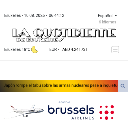
Bruxelles
 - 
10.08. 2026
 - 
06:44:12
Español
6 Idiomas
ZWL 371.909301
AED 4.241731
Bruxelles 18°C
EUR
 - 
AED 4.241731
AFN 76.801983
ALL 93.154614
AMD 421.794808
AOA 1059.13458
ARS 1724.902945
pón rompe el tabú sobre las armas nucleares pese a inquietud de pacifi
AUD 1.636183
AWG 2.080442
AZN 1.952715
Anuncio
BAM 1.954437
BBD 2.320072
BDT 142.590531
BHD 0.434395