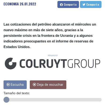
CUC 1.154999
ECONOMíA
26.01.2022
Comparta
Comparta
CUP 30.607481
CVE 110.185275
CZK 24.265669
DJF 205.12602
Las cotizaciones del petróleo alcanzaron el miércoles un
DKK 7.475433
nuevo máximo en más de siete años, gracias a la
DOP 67.242802
persistente crisis en la frontera de Ucrania y a algunos
DZD 152.86435
indicadores preocupantes en el informe de reservas de
EGP 57.523697
Estados Unidos.
ERN 17.324989
ETB 185.9214
Anuncio
FJD 2.550874
FKP 0.856409
GBP 0.856576
GEL 3.014376
GGP 0.856409
GHS 13.514706
Escucha
Deja de escuchar
GIP 0.856409
Tamaño del texto:
GMD 84.88182
GNF 10116.767543
GTQ 8.788641