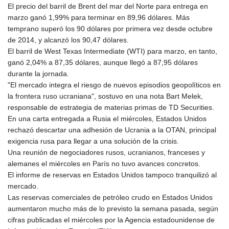
El precio del barril de Brent del mar del Norte para entrega en
GYD 240.940815
marzo ganó 1,99% para terminar en 89,96 dólares. Más
HKD 9.061061
temprano superó los 90 dólares por primera vez desde octubre
HNL 30.874329
de 2014, y alcanzó los 90,47 dólares.
HRK 7.533022
El barril de West Texas Intermediate (WTI) para marzo, en tanto,
HTG 150.614934
ganó 2,04% a 87,35 dólares, aunque llegó a 87,95 dólares
HUF 363.351257
durante la jornada.
IDR 20577.46741
"El mercado integra el riesgo de nuevos episodios geopolíticos en
ILS 3.464825
la frontera ruso ucraniana", sostuvo en una nota Bart Melek,
IMP 0.856409
responsable de estrategia de materias primas de TD Securities.
INR 109.953282
En una carta entregada a Rusia el miércoles, Estados Unidos
IQD 1508.947386
rechazó descartar una adhesión de Ucrania a la OTAN, principal
IRR
exigencia rusa para llegar a una solución de la crisis.
1588759.278174
Una reunión de negociadores rusos, ucranianos, franceses y
ISK 142.596885
alemanes el miércoles en París no tuvo avances concretos.
JEP 0.856409
El informe de reservas en Estados Unidos tampoco tranquilizó al
JMD 182.931598
mercado.
JOD 0.818824
Las reservas comerciales de petróleo crudo en Estados Unidos
JPY 182.749783
aumentaron mucho más de lo previsto la semana pasada, según
KES 148.856594
cifras publicadas el miércoles por la Agencia estadounidense de
KGS 101.005022