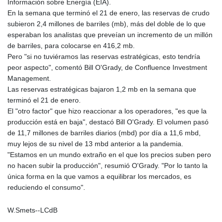
Información sobre Energía (EIA).
KHR 4678.736198
En la semana que terminó el 21 de enero, las reservas de crudo
KMF 492.029653
subieron 2,4 millones de barriles (mb), más del doble de lo que
KRW 1634.854919
esperaban los analistas que preveían un incremento de un millón
KWD 0.356502
de barriles, para colocarse en 416,2 mb.
KYD 0.95993
Pero "si no tuviéramos las reservas estratégicas, esto tendría
KZT 539.854059
peor aspecto", comentó Bill O'Grady, de Confluence Investment
LAK 26007.744878
Management.
LBP
Las reservas estratégicas bajaron 1,2 mb en la semana que
103151.896551
terminó el 21 de enero.
LKR 386.368803
El "otro factor" que hizo reaccionar a los operadores, "es que la
LRD 207.915862
producción está en baja", destacó Bill O'Grady. El volumen pasó
LSL 18.713665
de 11,7 millones de barriles diarios (mbd) por día a 11,6 mbd,
LTL 3.410413
muy lejos de su nivel de 13 mbd anterior a la pandemia.
LVL 0.698648
"Estamos en un mundo extraño en el que los precios suben pero
LYD 7.326857
no hacen subir la producción", resumió O'Grady. "Por lo tanto la
MAD 10.735711
única forma en la que vamos a equilibrar los mercados, es
MDL 20.03094
reduciendo el consumo".
MGA 4915.549722
MKD 61.482111
W.Smets--LCdB
MMK 2424.978038