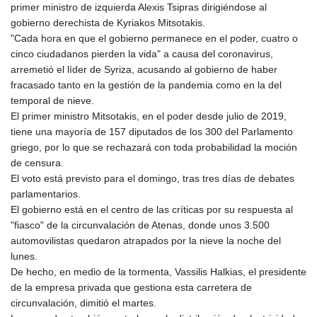
primer ministro de izquierda Alexis Tsipras dirigiéndose al
GYD 241.157003
gobierno derechista de Kyriakos Mitsotakis.
HKD 9.066767
"Cada hora en que el gobierno permanece en el poder, cuatro o
HNL 30.895616
cinco ciudadanos pierden la vida" a causa del coronavirus,
HRK 7.536622
arremetió el líder de Syriza, acusando al gobierno de haber
HTG 150.718127
fracasado tanto en la gestión de la pandemia como en la del
HUF 363.096405
temporal de nieve.
IDR 20580.370421
El primer ministro Mitsotakis, en el poder desde julio de 2019,
ILS 3.468234
tiene una mayoría de 157 diputados de los 300 del Parlamento
IMP 0.857252
griego, por lo que se rechazará con toda probabilidad la moción
INR 110.076256
de censura.
IQD 1509.981237
El voto está previsto para el domingo, tras tres días de debates
IRR
parlamentarios.
1590322.371805
El gobierno está en el centro de las críticas por su respuesta al
ISK 142.598215
"fiasco" de la circunvalación de Atenas, donde unos 3.500
JEP 0.857252
automovilistas quedaron atrapados por la nieve la noche del
JMD 183.057725
lunes.
JOD 0.819746
De hecho, en medio de la tormenta, Vassilis Halkias, el presidente
JPY 182.445186
de la empresa privada que gestiona esta carretera de
KES 149.158147
circunvalación, dimitió el martes.
KGS 101.104505