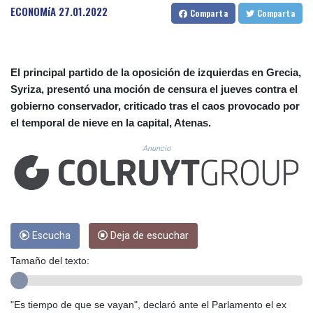
CUC 1.156136
ECONOMíA
27.01.2022
Comparta
Comparta
CUP 30.637594
CVE 110.26363
CZK 24.258158
DJF 205.267449
El principal partido de la oposición de izquierdas en Grecia,
DKK 7.477932
Syriza, presentó una moción de censura el jueves contra el
DOP 67.289164
gobierno conservador, criticado tras el caos provocado por
DZD 152.967099
el temporal de nieve en la capital, Atenas.
EGP 57.293288
ERN 17.342035
Anuncio
ETB 186.049588
FJD 2.553384
FKP 0.857252
GBP 0.858527
GEL 3.017966
GGP 0.857252
Escucha
Deja de escuchar
GHS 13.526832
Tamaño del texto:
GIP 0.857252
GMD 84.980421
GNF 10123.874202
"Es tiempo de que se vayan", declaró ante el Parlamento el ex
GTQ 8.794891