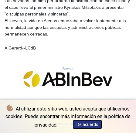
Las nevadas también perturbaron la distribución de electricidad y
KHR 4681.941823
el caos llevó al primer ministro Kyriakos Mitsotakis a presentar
KMF 492.514185
"disculpas personales y sinceras".
KRW 1627.677557
El jueves, la vida en Atenas empezaba a volver lentamente a la
KWD 0.356853
normalidad aunque las escuelas y administraciones públicas
KYD 0.960588
permanecen cerradas.
KZT 540.233287
LAK 26025.676609
A.Gerard--LCdB
LBP
103223.017367
LKR 386.635196
Anuncio
LRD 208.057415
LSL 18.726567
LTL 3.413768
LVL 0.699335
LYD 7.331909
MAD 10.743067
Al utilizar este sitio web, usted acepta que utilicemos
MDL 20.044751
cookies. Puede encontrar más información en la política de
MGA 4918.938878
© La Quotidienne de Bruxelles - 2026 - Todos los derechos
MKD 61.529235
reservados
privacidad.
De acuerdo
MMK 2427.363841