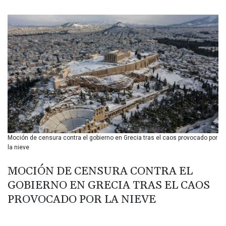
BIF 3451.157116
BMD 1.156136
BND 1.477082
BOB 13.69983
BRL 5.876989
BSD 1.152686
BTN 109.688637
BWP 15.558807
BYN 3.432357
BYR 22660.258427
BZD 2.318271
CAD 1.612983
Moción de censura contra el gobierno en Grecia tras el caos provocado por
CDF 2615.761404
la nieve
CHF 0.93588
CLF 0.026829
MOCIÓN DE CENSURA CONTRA EL
CLP 1055.916879
GOBIERNO EN GRECIA TRAS EL CAOS
CNY 7.801146
CNH 7.796152
PROVOCADO POR LA NIEVE
COP 3633.55485
CRC 523.993489