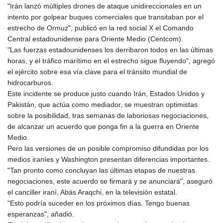
"Irán lanzó múltiples drones de ataque unidireccionales en un
GYD 241.157003
intento por golpear buques comerciales que transitaban por el
HKD 9.067746
estrecho de Ormuz", publicó en la red social X el Comando
HNL 30.895616
Central estadounidense para Oriente Medio (Centcom).
HRK 7.536622
"Las fuerzas estadounidenses los derribaron todos en las últimas
HTG 150.718127
horas, y el tráfico marítimo en el estrecho sigue fluyendo", agregó
HUF 363.096405
el ejército sobre esa vía clave para el tránsito mundial de
IDR 20580.370421
hidrocarburos.
ILS 3.468234
Este incidente se produce justo cuando Irán, Estados Unidos y
IMP 0.8566
Pakistán, que actúa como mediador, se muestran optimistas
INR 110.076256
sobre la posibilidad, tras semanas de laboriosas negociaciones,
IQD 1509.981237
de alcanzar un acuerdo que ponga fin a la guerra en Oriente
IRR
Medio.
1590322.371805
Pero las versiones de un posible compromiso difundidas por los
ISK 142.598215
medios iraníes y Washington presentan diferencias importantes.
JEP 0.8566
"Tan pronto como concluyan las últimas etapas de nuestras
JMD 183.057725
negociaciones, este acuerdo se firmará y se anunciará", aseguró
JOD 0.819746
el canciller iraní, Abás Araqchi, en la televisión estatal.
JPY 182.445186
"Esto podría suceder en los próximos días. Tengo buenas
KES 149.158147
esperanzas", añadió.
KGS 101.104505