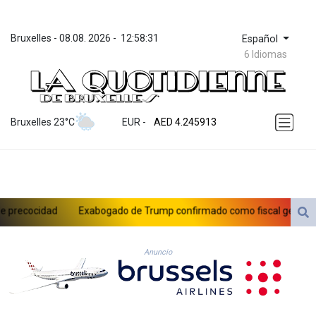
Bruxelles
 - 
08.08. 2026
 - 
12:58:31
Español
6 Idiomas
ZWL 372.275202
AED 4.245913
Bruxelles 23°C
EUR
 - 
AED 4.245913
AFN 76.887634
ALL 93.218842
AMD 422.094755
AOA 1060.176801
ARS 1733.04774
ecocidad
Exabogado de Trump confirmado como fiscal general de 
AUD 1.638747
AWG 2.082489
AZN 1.97002
Anuncio
BAM 1.955776
BBD 2.321671
BDT 142.688227
BHD 0.434695