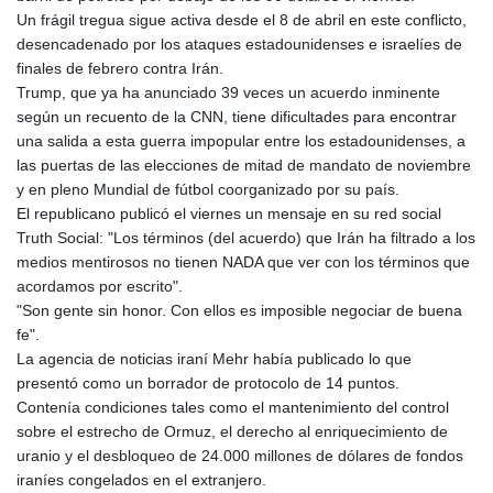
MNT 4159.0218
Un frágil tregua sigue activa desde el 8 de abril en este conflicto,
MOP 9.314584
desencadenado por los ataques estadounidenses e israelíes de
MRU 46.338424
finales de febrero contra Irán.
MUR 54.419742
Trump, que ya ha anunciado 39 veces un acuerdo inminente
MVR 17.862733
según un recuento de la CNN, tiene dificultades para encontrar
MWK 1998.775164
una salida a esta guerra impopular entre los estadounidenses, a
MXN 19.811945
las puertas de las elecciones de mitad de mandato de noviembre
MYR 4.728715
y en pleno Mundial de fútbol coorganizado por su país.
MZN 73.882892
El republicano publicó el viernes un mensaje en su red social
NAD 18.726567
Truth Social: "Los términos (del acuerdo) que Irán ha filtrado a los
NGN 1577.963717
medios mentirosos no tienen NADA que ver con los términos que
NIO 42.419473
acordamos por escrito".
NOK 10.99759
"Son gente sin honor. Con ellos es imposible negociar de buena
NPR 175.501819
fe".
NZD 1.966719
La agencia de noticias iraní Mehr había publicado lo que
OMR 0.442445
presentó como un borrador de protocolo de 14 puntos.
PAB 1.152686
Contenía condiciones tales como el mantenimiento del control
PEN 3.903651
sobre el estrecho de Ormuz, el derecho al enriquecimiento de
PGK 5.093937
uranio y el desbloqueo de 24.000 millones de dólares de fondos
PHP 70.183258
iraníes congelados en el extranjero.
PKR 320.014324