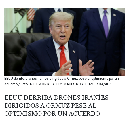
BIF 3451.157116
BMD 1.156136
BND 1.477082
BOB 13.69983
BRL 5.876989
BSD 1.152686
BTN 109.688637
BWP 15.558807
BYN 3.432357
BYR 22660.258427
BZD 2.318271
CAD 1.61333
EEUU derriba drones iraníes dirigidos a Ormuz pese al optimismo por un
CDF 2615.761404
acuerdo / Foto: ALEX WONG - GETTY IMAGES NORTH AMERICA/AFP
CHF 0.93588
CLF 0.026749
EEUU DERRIBA DRONES IRANÍES
CLP 1056.199727
DIRIGIDOS A ORMUZ PESE AL
CNY 7.801146
CNH 7.796152
OPTIMISMO POR UN ACUERDO
COP 3633.55485
CRC 523.993489