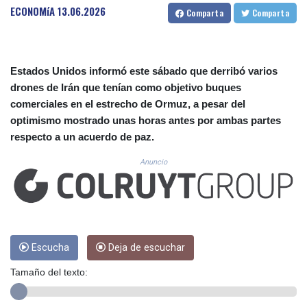
CUC 1.156136
ECONOMíA
13.06.2026
Comparta
Comparta
CUP 30.637594
CVE 110.26363
CZK 24.258158
DJF 205.267449
Estados Unidos informó este sábado que derribó varios
DKK 7.477932
drones de Irán que tenían como objetivo buques
DOP 67.289164
comerciales en el estrecho de Ormuz, a pesar del
DZD 152.967099
optimismo mostrado unas horas antes por ambas partes
EGP 57.293288
respecto a un acuerdo de paz.
ERN 17.342035
ETB 186.049588
Anuncio
FJD 2.553384
FKP 0.8566
GBP 0.858527
GEL 3.017966
GGP 0.8566
GHS 13.526832
Escucha
Deja de escuchar
GIP 0.8566
Tamaño del texto:
GMD 84.980421
GNF 10123.874202
GTQ 8.794891