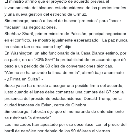
El ministro afirmó que el proyecto de acuerdo preveía el
KHR 4681.941823
levantamiento del bloqueo estadounidense de los puertos iraníes
KMF 492.514185
y una nueva gestión del estrecho de Ormuz.
KRW 1627.712241
Sin embargo, acusó a Israel de buscar "pretextos" para "hacer
KWD 0.356853
fracasar" las negociaciones.
KYD 0.960588
Shehbaz Sharif, primer ministro de Pakistán, principal negociador
KZT 540.233287
en el conflicto, se mostró igualmente esperanzado: "La paz nunca
LAK 26025.676609
ha estado tan cerca como hoy", dijo.
LBP
En Washington, un alto funcionario de la Casa Blanca estimó, por
103223.017367
su parte, en un "80%-85%" la probabilidad de un acuerdo que dé
LKR 386.635196
paso a un periodo de 60 días de conversaciones técnicas.
LRD 208.057415
"Aún no se ha cruzado la línea de meta", afirmó bajo anonimato.
LSL 18.726567
- ¿Firma en Suiza? -
LTL 3.413768
Suiza ya se ha ofrecido a acoger una posible firma del acuerdo,
LVL 0.699335
justo cuando el lunes debe comenzar una cumbre del G7 con la
LYD 7.331909
presencia del presidente estadounidense, Donald Trump, en la
MAD 10.743067
ciudad francesa de Evian, cerca de Ginebra.
MDL 20.044751
Sin embargo, Teherán dijo que el memorando de entendimiento
MGA 4918.938878
se rubricará "a distancia".
MKD 61.524236
Los mercados han apostado por ese desenlace, con el precio del
MMK 2427.596601
barril de petróleo por debajo de los 90 dólares el viernes.