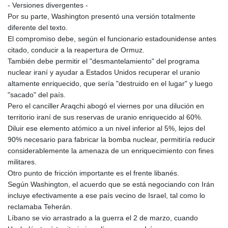
- Versiones divergentes -
PLN 4.299905
Por su parte, Washington presentó una versión totalmente
PYG 6853.914834
diferente del texto.
QAR 4.213648
El compromiso debe, según el funcionario estadounidense antes
RON 5.244583
citado, conducir a la reapertura de Ormuz.
RSD 117.338542
También debe permitir el "desmantelamiento" del programa
RUB 94.338828
nuclear iraní y ayudar a Estados Unidos recuperar el uranio
RWF 1694.978938
altamente enriquecido, que sería "destruido en el lugar" y luego
SAR 4.345489
"sacado" del país.
SBD 9.325039
Pero el canciller Araqchi abogó el viernes por una dilución en
SCR 16.705092
territorio iraní de sus reservas de uranio enriquecido al 60%.
SDG 694.263698
Diluir ese elemento atómico a un nivel inferior al 5%, lejos del
SEK 10.961095
90% necesario para fabricar la bomba nuclear, permitiría reducir
SGD 1.477661
considerablemente la amenaza de un enriquecimiento con fines
SLE 28.445176
militares.
SOS 658.791814
Otro punto de fricción importante es el frente libanés.
SRD 43.778814
Según Washington, el acuerdo que se está negociando con Irán
STD 23929.673396
incluye efectivamente a ese país vecino de Israel, tal como lo
STN 24.499696
reclamaba Teherán.
SVC 10.085875
Líbano se vio arrastrado a la guerra el 2 de marzo, cuando
SZL 18.722767