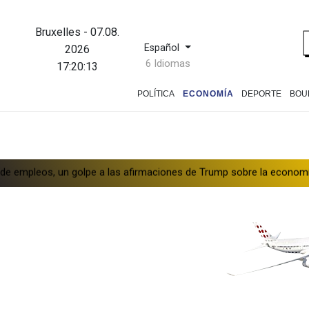
Bruxelles
-
07.08.
Español
2026
6 Idiomas
17:20:14
POLÍTICA
ECONOMÍA
DEPORTE
BOU
pe a las afirmaciones de Trump sobre la economía
España amenaz