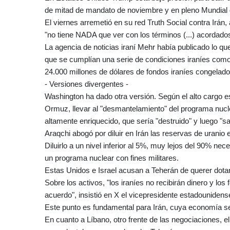
de mitad de mandato de noviembre y en pleno Mundial d
El viernes arremetió en su red Truth Social contra Irán
"no tiene NADA que ver con los términos (...) acordados
La agencia de noticias iraní Mehr había publicado lo q
que se cumplían una serie de condiciones iraníes como e
24.000 millones de dólares de fondos iraníes congelados
- Versiones divergentes -
Washington ha dado otra versión. Según el alto cargo e
Ormuz, llevar al "desmantelamiento" del programa nucle
altamente enriquecido, que sería "destruido" y luego "s
Araqchi abogó por diluir en Irán las reservas de uranio 
Diluirlo a un nivel inferior al 5%, muy lejos del 90% ne
un programa nuclear con fines militares.
Estas Unidos e Israel acusan a Teherán de querer dotar
Sobre los activos, "los iraníes no recibirán dinero y lo
acuerdo", insistió en X el vicepresidente estadouniden
Este punto es fundamental para Irán, cuya economía s
En cuanto a Líbano, otro frente de las negociaciones, el