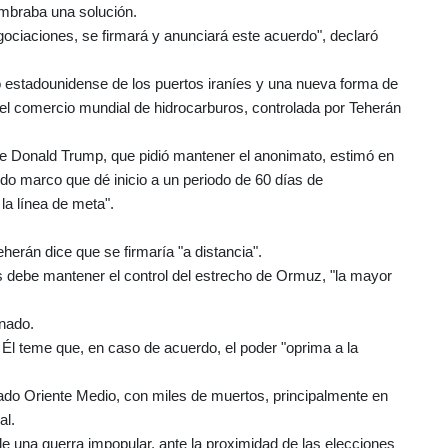
umbraba una solución.
ociaciones, se firmará y anunciará este acuerdo", declaró
o estadounidense de los puertos iraníes y una nueva forma de
 el comercio mundial de hidrocarburos, controlada por Teherán
te Donald Trump, que pidió mantener el anonimato, estimó en
do marco que dé inicio a un periodo de 60 días de
la línea de meta".
herán dice que se firmaría "a distancia".
s debe mantener el control del estrecho de Ormuz, "la mayor
onado.
o. Él teme que, en caso de acuerdo, el poder "oprima a la
ndiado Oriente Medio, con miles de muertos, principalmente en
al.
e una guerra impopular, ante la proximidad de las elecciones