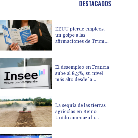
DESTACADOS
BOB 13.708472
BRL 5.882279
BSD 1.153383
BTN 109.752598
EEUU pierde empleos,
BWP 15.568217
un golpe a las
afirmaciones de Trump
BYN 3.434433
sobre la economía
BYR 22609.049164
BZD 2.319643
CAD 1.616126
El desempleo en Francia
CDF 2606.961815
sube al 8,3%, su nivel
CHF 0.934567
más alto desde la
pandemia
CLF 0.026734
CLP 1055.612189
CNY 7.785184
La sequía de las tierras
CNH 7.782807
agrícolas en Reino
COP 3648.558379
Unido amenaza la
CRC 524.321776
seguridad alimentaria
CUC 1.153523
CUP 30.568357