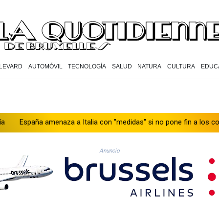
LEVARD
AUTOMÓVIL
TECNOLOGÍA
SALUD
NATURA
CULTURA
EDUC
a a Italia con "medidas" si no pone fin a los controles en la fronte
Anuncio