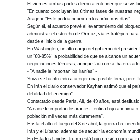
El viernes ambas partes dieron a entender que se visl
"En cuanto concluyan las últimas fases de nuestras neg
Araqchi. "Esto podría ocurrir en los próximos días".
Según él, el acuerdo prevé el levantamiento del bloque
administrar el estrecho de Ormuz, vía estratégica para
desde el inicio de la guerra.
En Washington, un alto cargo del gobierno del presiden
un "80-85%" la probabilidad de que se alcance un acuer
negociaciones técnicas, aunque "aún no se ha cruzado 
- "A nadie le importan los iraníes" -
Suiza se ha ofrecido a acoger una posible firma, pero Te
En Irán el diario conservador Kayhan estimó que el paí
debilidad del enemigo".
Contactado desde París, Alí, de 49 años, está desilusi
"A nadie le importan los iraníes", critica bajo anonimat
población mil veces más duramente".
Hasta el alto el fuego del 8 de abril, la guerra ha ince
Irán y el Líbano, además de sacudir la economía mundi
En Estados Unidos Trump está bajo presión para salir d