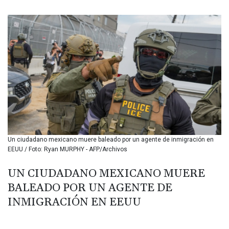
BIF 3459.187047
BMD 1.155508
BND 1.480518
BOB 13.732063
BRL 5.903186
BSD 1.155368
BTN 109.941469
BWP 15.595008
BYN 3.440344
BYR 22647.956716
BZD 2.323635
CAD 1.610853
Un ciudadano mexicano muere baleado por un agente de inmigración en
CDF 2611.447728
EEUU / Foto: Ryan MURPHY - AFP/Archivos
CHF 0.933883
CLF 0.026784
UN CIUDADANO MEXICANO MUERE
CLP 1057.407289
BALEADO POR UN AGENTE DE
CNY 7.798581
CNH 7.792526
INMIGRACIÓN EN EEUU
COP 3654.814015
CRC 525.224073