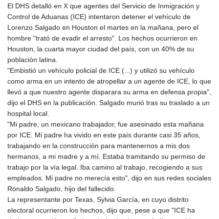
El DHS detalló en X que agentes del Servicio de Inmigración y
GYD 241.718112
Control de Aduanas (ICE) intentaron detener el vehículo de
HKD 9.065451
Lorenzo Salgado en Houston el martes en la mañana, pero el
HNL 30.967502
hombre "trató de evadir el arresto". Los hechos ocurrieron en
HRK 7.535417
Houston, la cuarta mayor ciudad del país, con un 40% de su
HTG 151.068808
población latina.
HUF 362.95604
"Embistió un vehículo policial de ICE (...) y utilizó su vehículo
IDR 20561.109276
como arma en un intento de atropellar a un agente de ICE, lo que
ILS 3.46635
llevó a que nuestro agente disparara su arma en defensa propia",
IMP 0.858821
dijo el DHS en la publicación. Salgado murió tras su traslado a un
INR 109.970331
hospital local.
IQD 1513.494564
"Mi padre, un mexicano trabajador, fue asesinado esta mañana
IRR
por ICE. Mi padre ha vivido en este país durante casi 35 años,
1588650.168343
trabajando en la construcción para mantenernos a mis dos
ISK 142.60075
hermanos, a mi madre y a mí. Estaba tramitando su permiso de
JEP 0.858821
trabajo por la vía legal. Iba camino al trabajo, recogiendo a sus
JMD 183.483652
empleados. Mi padre no merecía esto", dijo en sus redes sociales
JOD 0.81929
Ronaldo Salgado, hijo del fallecido.
JPY 182.481304
La representante por Texas, Sylvia García, en cuyo distrito
KES 149.476942
electoral ocurrieron los hechos, dijo que, pese a que "ICE ha
KGS 101.049317