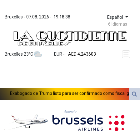
Bruxelles
 - 
07.08. 2026
 - 
19:18:38
Español
6 Idiomas
ZWL 372.073103
AED 4.243603
Bruxelles 23°C
EUR
 - 
AED 4.243603
AFN 75.680614
ALL 93.435737
AMD 423.112329
AOA 1060.75621
ARS 1732.118969
Exabogado de Trump listo para ser confirmado como fiscal general d
AUD 1.636952
AWG 2.079914
ncia
AZN 1.958749
Anuncio
BAM 1.960326
BBD 2.327073
BDT 143.024567
BHD 0.435697