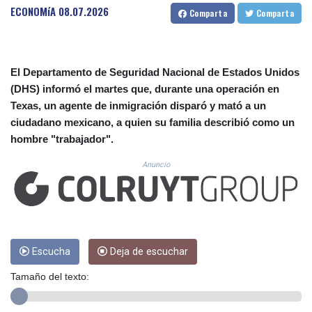
CUC 1.155508
ECONOMíA
08.07.2026
Comparta
Comparta
CUP 30.620962
CVE 110.52354
CZK 24.260063
DJF 205.745052
El Departamento de Seguridad Nacional de Estados Unidos
DKK 7.475778
(DHS) informó el martes que, durante una operación en
DOP 67.445728
Texas, un agente de inmigración disparó y mató a un
DZD 153.610645
ciudadano mexicano, a quien su familia describió como un
EGP 57.528581
hombre "trabajador".
ERN 17.33262
ETB 186.48005
Anuncio
FJD 2.554253
FKP 0.858821
GBP 0.856712
GEL 3.021621
GGP 0.858821
GHS 13.558658
Escucha
Deja de escuchar
GIP 0.858821
Tamaño del texto:
GMD 85.507793
GNF 10147.737864
GTQ 8.815354