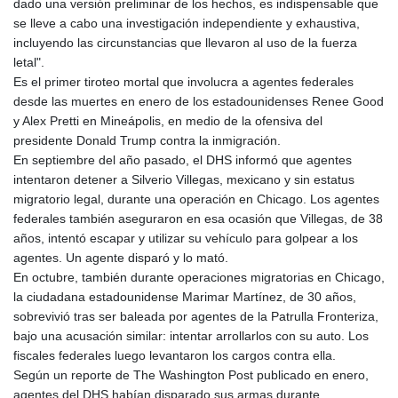
dado una versión preliminar de los hechos, es indispensable que
KHR 4692.835464
se lleve a cabo una investigación independiente y exhaustiva,
KMF 493.401928
incluyendo las circunstancias que llevaron al uso de la fuerza
KRW 1628.763599
letal".
KWD 0.356717
Es el primer tiroteo mortal que involucra a agentes federales
KYD 0.962823
desde las muertes en enero de los estadounidenses Renee Good
KZT 541.490267
y Alex Pretti en Mineápolis, en medio de la ofensiva del
LAK 26085.892065
presidente Donald Trump contra la inmigración.
LBP 103461.84386
En septiembre del año pasado, el DHS informó que agentes
LKR 387.534794
intentaron detener a Silverio Villegas, mexicano y sin estatus
LRD 208.545127
migratorio legal, durante una operación en Chicago. Los agentes
LSL 18.770139
federales también aseguraron en esa ocasión que Villegas, de 38
LTL 3.411914
años, intentó escapar y utilizar su vehículo para golpear a los
LVL 0.698955
agentes. Un agente disparó y lo mató.
LYD 7.349191
En octubre, también durante operaciones migratorias en Chicago,
MAD 10.76839
la ciudadana estadounidense Marimar Martínez, de 30 años,
MDL 20.09139
sobrevivió tras ser baleada por agentes de la Patrulla Fronteriza,
MGA 4930.319798
bajo una acusación similar: intentar arrollarlos con su auto. Los
MKD 61.67427
fiscales federales luego levantaron los cargos contra ella.
MMK 2426.049949
Según un reporte de The Washington Post publicado en enero,
MNT 4155.253063
agentes del DHS habían disparado sus armas durante