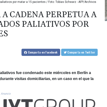
iativos por matar a 15 pacientes / Foto: Tobias Schwarz - AFP/Archivos
 A CADENA PERPETUA A
ADOS PALIATIVOS POR
ES
Comparta
en Facebook
Comparta
en Twitter
liativos fue condenado este miércoles en Berlín a
urante visitas domiciliarias, en un caso en el que la
Anuncio