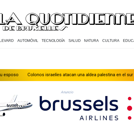
LEVARD
AUTOMÓVIL
TECNOLOGÍA
SALUD
NATURA
CULTURA
EDUC
Colonos israelíes atacan una aldea palestina en el sur de Cisjordania
Anuncio