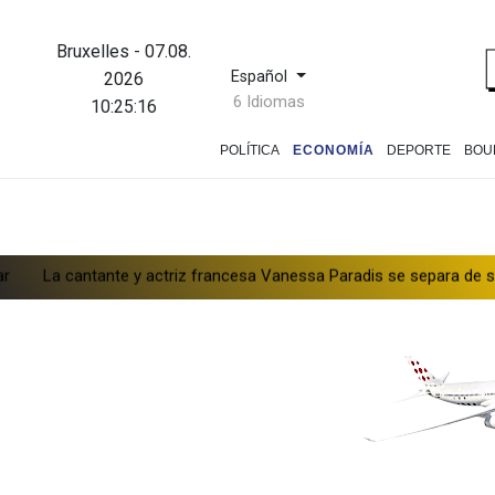
Bruxelles
-
07.08.
Español
2026
6 Idiomas
10:25:17
POLÍTICA
ECONOMÍA
DEPORTE
BOU
nte y actriz francesa Vanessa Paradis se separa de su esposo