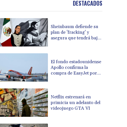
DESTACADOS
BOB 13.962133
BRL 5.888365
BSD 1.154364
Sheinbaum defiende su
BTN 109.858653
plan de 'fracking' y
BWP 15.612571
asegura que tendrá bajo
BYN 3.417782
impacto ambiental
BYR 22583.287906
BZD 2.321631
CAD 1.616319
El fondo estadounidense
Apollo confirma la
CDF 2603.991686
compra de EasyJet por
CHF 0.936072
7.700 millones de
CLF 0.026726
dólares
CLP 1055.284416
CNY 7.776313
Netflix estrenará en
CNH 7.773295
primicia un adelanto del
videojuego GTA VI
COP 3641.393866
CRC 525.120121
CUC 1.152209