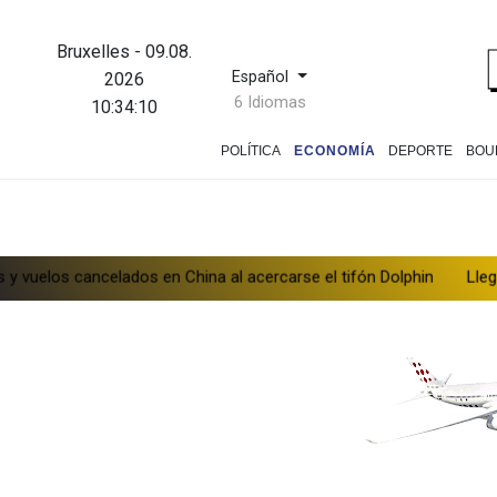
Bruxelles
-
09.08.
Español
2026
6 Idiomas
10:34:11
POLÍTICA
ECONOMÍA
DEPORTE
BOU
dos en China al acercarse el tifón Dolphin
Llega Messi a Argent