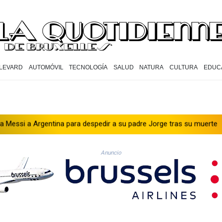
LEVARD
AUTOMÓVIL
TECNOLOGÍA
SALUD
NATURA
CULTURA
EDUC
ina para despedir a su padre Jorge tras su muerte
La FIFA cont
Anuncio