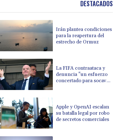
DESTACADOS
BOB 13.69983
BRL 5.876989
BSD 1.152686
Irán plantea condiciones
BTN 109.688637
para la reapertura del
BWP 15.558807
estrecho de Ormuz
BYN 3.432357
BYR 22660.258427
BZD 2.318271
CAD 1.61333
La FIFA contraataca y
denuncia "un esfuerzo
CDF 2615.761404
concertado para socavar
CHF 0.93588
a su presidente"
CLF 0.026829
CLP 1055.916879
CNY 7.801146
Apple y OpenAI escalan
CNH 7.796152
su batalla legal por robo
de secretos comerciales
COP 3633.55485
CRC 523.993489
CUC 1.156136