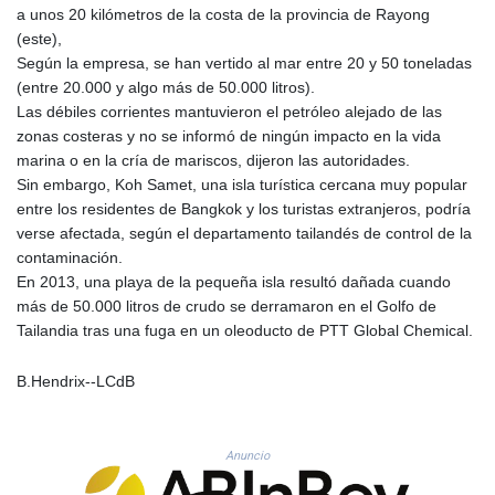
a unos 20 kilómetros de la costa de la provincia de Rayong
GYD 241.32223
(este),
HKD 9.061864
Según la empresa, se han vertido al mar entre 20 y 50 toneladas
HNL 30.919233
(entre 20.000 y algo más de 50.000 litros).
HRK 7.533413
Las débiles corrientes mantuvieron el petróleo alejado de las
HTG 150.826824
zonas costeras y no se informó de ningún impacto en la vida
HUF 362.202869
marina o en la cría de mariscos, dijeron las autoridades.
IDR 20696.181862
Sin embargo, Koh Samet, una isla turística cercana muy popular
ILS 3.470255
entre los residentes de Bangkok y los turistas extranjeros, podría
IMP 0.858651
verse afectada, según el departamento tailandés de control de la
INR 109.822567
contaminación.
IQD 1511.219527
En 2013, una playa de la pequeña isla resultó dañada cuando
IRR
más de 50.000 litros de crudo se derramaron en el Golfo de
1588317.004451
Tailandia tras una fuga en un oleoducto de PTT Global Chemical.
ISK 141.80247
JEP 0.858651
B.Hendrix--LCdB
JMD 183.31537
JOD 0.819133
JPY 182.194907
KES 149.462068
Anuncio
KGS 101.031383