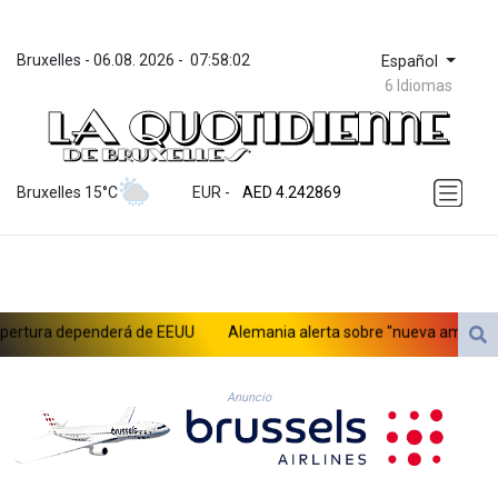
Bruxelles
 - 
06.08. 2026
 - 
07:58:02
Español
6 Idiomas
ZWL 372.008603
AED 4.242869
Bruxelles 15°C
EUR
 - 
AED 4.242869
AFN 76.250342
ALL 93.247528
AMD 421.964016
AOA 1060.572233
ARS 1728.626236
rtura dependerá de EEUU
Alemania alerta sobre "nueva amenaza" tra
AUD 1.637747
AWG 2.082442
AZN 1.95442
Anuncio
BAM 1.95517
BBD 2.323451
BDT 142.793982
BHD 0.43505