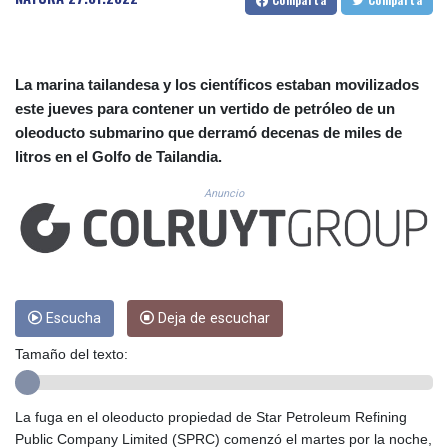
CUC 1.155308
CUP 30.615654
CVE 110.229477
CZK 24.187288
La marina tailandesa y los científicos estaban movilizados
DJF 205.419355
este jueves para contener un vertido de petróleo de un
DKK 7.475378
oleoducto submarino que derramó decenas de miles de
DOP 67.276572
litros en el Golfo de Tailandia.
DZD 153.581966
EGP 57.556847
Anuncio
ERN 17.329615
ETB 186.190862
FJD 2.553806
FKP 0.858651
GBP 0.857925
GEL 3.021126
Escucha
Deja de escuchar
GGP 0.858651
Tamaño del texto:
GHS 13.525641
GIP 0.858651
GMD 84.914239
La fuga en el oleoducto propiedad de Star Petroleum Refining
GNF 10132.383874
Public Company Limited (SPRC) comenzó el martes por la noche,
GTQ 8.799164