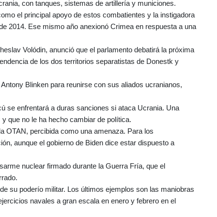
rania, con tanques, sistemas de artillería y municiones.
omo el principal apoyo de estos combatientes y la instigadora
esde 2014. Ese mismo año anexionó Crimea en respuesta a una
cheslav Volódin, anunció que el parlamento debatirá la próxima
ndencia de los dos territorios separatistas de Donestk y
 Antony Blinken para reunirse con sus aliados ucranianos,
ú se enfrentará a duras sanciones si ataca Ucrania. Una
 que no le ha hecho cambiar de política.
 a la OTAN, percibida como una amenaza. Para los
ón, aunque el gobierno de Biden dice estar dispuesto a
desarme nuclear firmado durante la Guerra Fría, que el
rrado.
e su poderío militar. Los últimos ejemplos son las maniobras
s ejercicios navales a gran escala en enero y febrero en el