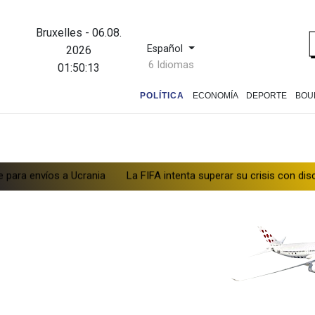
Bruxelles
-
06.08.
Español
2026
6 Idiomas
01:50:14
POLÍTICA
ECONOMÍA
DEPORTE
BOU
 Ucrania
La FIFA intenta superar su crisis con disculpas y "pleno