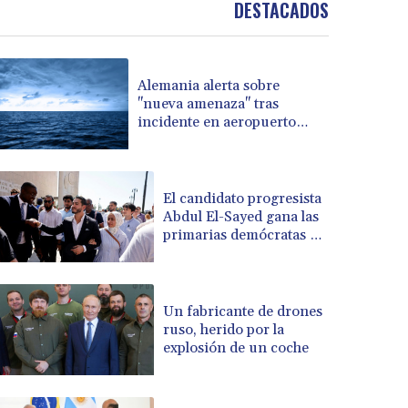
DESTACADOS
BOB 14.026278
BRL 5.937709
BSD 1.154954
BTN 109.797185
Alemania alerta sobre
"nueva amenaza" tras
BWP 15.661864
incidente en aeropuerto
BYN 3.41582
clave para envíos a Ucrania
BYR 22648.469045
BZD 2.322768
CAD 1.619538
El candidato progresista
CDF 2612.662718
Abdul El-Sayed gana las
primarias demócratas en
CHF 0.93298
Míchigan, estado clave
CLF 0.026749
CLP 1056.216215
CNY 7.799522
Un fabricante de drones
CNH 7.797857
ruso, herido por la
COP 3676.909617
explosión de un coche
CRC 523.732451
CUC 1.155534