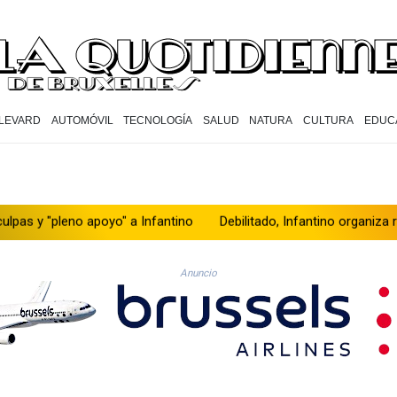
LEVARD
AUTOMÓVIL
TECNOLOGÍA
SALUD
NATURA
CULTURA
EDUC
 apoyo" a Infantino
Debilitado, Infantino organiza reunión de cris
Anuncio