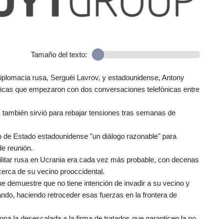
Tamaño del texto:
 diplomacia rusa, Serguéi Lavrov, y estadounidense, Antony
omáticas que empezaron con dos conversaciones telefónicas entre
, también sirvió para rebajar tensiones tras semanas de
o de Estado estadounidense "un diálogo razonable" para
e reunión.
ilitar rusa en Ucrania era cada vez más probable, con decenas
rca de su vecino prooccidental.
ue demuestre que no tiene intención de invadir a su vecino y
o, haciendo retroceder esas fuerzas en la frontera de
iona la desescalada a la firma de tratados que garanticen la no