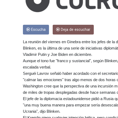
Escucha
Deja de escuchar
La reunión del viernes en Ginebra entre los jefes de la
Blinken, es la última de una serie de iniciativas dipl
Vladimir Putin y Joe Biden en diciembre.
Aunque el tono fue "franco y sustancial", según Blinken
escalada verbal.
Serguéi Lavrov señaló haber acordado con el secretari
"calmar las emociones" tras algo menos de dos horas d
Washington cree que la perspectiva de una incursión m
de miles de tropas desplegadas desde hace semanas ce
El jefe de la diplomacia estadounidense pidió a Rusia q
"una muy buena manera para empezar sería desescaland
Ucrania", dijo Blinken.
El Kremlin niega cualquier intención bélica, pero condic