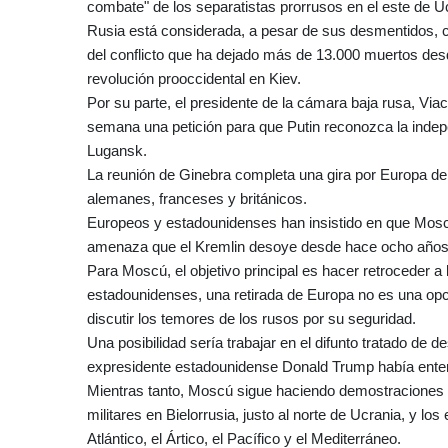
combate" de los separatistas prorrusos en el este de Uc
Rusia está considerada, a pesar de sus desmentidos, c
del conflicto que ha dejado más de 13.000 muertos d
revolución prooccidental en Kiev.
Por su parte, el presidente de la cámara baja rusa, Via
semana una petición para que Putin reconozca la indepe
Lugansk.
La reunión de Ginebra completa una gira por Europa de
alemanes, franceses y británicos.
Europeos y estadounidenses han insistido en que Mosc
amenaza que el Kremlin desoye desde hace ocho años y
Para Moscú, el objetivo principal es hacer retroceder
estadounidenses, una retirada de Europa no es una opci
discutir los temores de los rusos por su seguridad.
Una posibilidad sería trabajar en el difunto tratado de 
expresidente estadounidense Donald Trump había ente
Mientras tanto, Moscú sigue haciendo demostraciones d
militares en Bielorrusia, justo al norte de Ucrania, y lo
Atlántico, el Ártico, el Pacífico y el Mediterráneo.