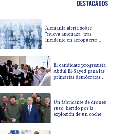
DESTACADOS
BOB 14.025967
BRL 5.938617
BSD 1.154928
Alemania alerta sobre
BTN 109.794748
"nueva amenaza" tras
BWP 15.661517
incidente en aeropuerto
BYN 3.415745
clave para envíos a Ucrania
BYR 22647.966202
BZD 2.322716
CAD 1.618749
El candidato progresista
Abdul El-Sayed gana las
CDF 2612.604653
primarias demócratas en
CHF 0.93223
Míchigan, estado clave
CLF 0.026748
CLP 1056.157931
CNY 7.799775
Un fabricante de drones
CNH 7.796366
ruso, herido por la
explosión de un coche
COP 3677.625283
CRC 523.720823
CUC 1.155508