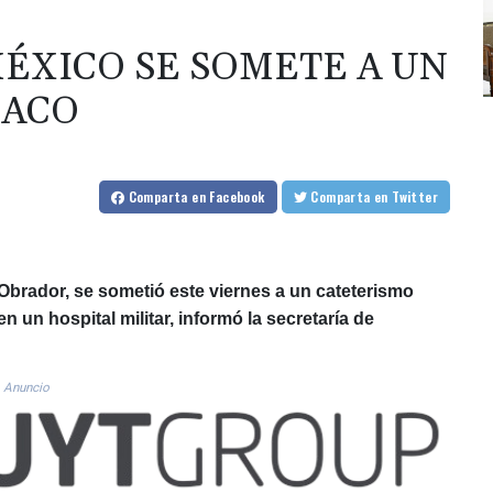
MÉXICO SE SOMETE A UN
IACO
Comparta
en Facebook
Comparta
en Twitter
brador, se sometió este viernes a un cateterismo
 un hospital militar, informó la secretaría de
Anuncio