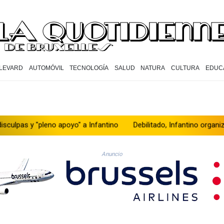
LEVARD
AUTOMÓVIL
TECNOLOGÍA
SALUD
NATURA
CULTURA
EDUC
 "pleno apoyo" a Infantino
Debilitado, Infantino organiza reunión 
Anuncio