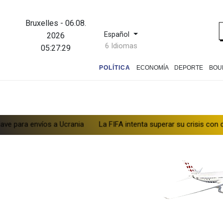
Bruxelles
-
06.08.
Español
2026
6 Idiomas
05:27:29
POLÍTICA
ECONOMÍA
DEPORTE
BOU
nvíos a Ucrania
La FIFA intenta superar su crisis con disculpas y