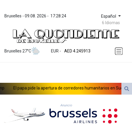
Bruxelles
 - 
09.08. 2026
 - 
17:28:24
Español
6 Idiomas
ZWL 372.275202
AED 4.245913
Bruxelles 27°C
EUR
 - 
AED 4.245913
AFN 76.887634
ALL 93.218842
AMD 422.094755
AOA 1060.176801
ARS 1724.882567
El papa pide la apertura de corredores humanitarios en Sudán
AUD 1.638747
AWG 2.082489
AZN 1.97002
Anuncio
BAM 1.955776
BBD 2.321671
BDT 142.688227
BHD 0.434695