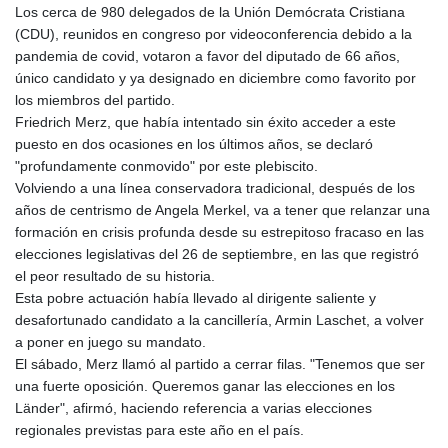
Los cerca de 980 delegados de la Unión Demócrata Cristiana
GYD 241.157003
(CDU), reunidos en congreso por videoconferencia debido a la
HKD 9.066767
pandemia de covid, votaron a favor del diputado de 66 años,
HNL 30.895616
único candidato y ya designado en diciembre como favorito por
HRK 7.536622
los miembros del partido.
HTG 150.718127
Friedrich Merz, que había intentado sin éxito acceder a este
HUF 363.096405
puesto en dos ocasiones en los últimos años, se declaró
IDR 20580.370421
"profundamente conmovido" por este plebiscito.
ILS 3.468234
Volviendo a una línea conservadora tradicional, después de los
IMP 0.857252
años de centrismo de Angela Merkel, va a tener que relanzar una
INR 110.076256
formación en crisis profunda desde su estrepitoso fracaso en las
IQD 1509.981237
elecciones legislativas del 26 de septiembre, en las que registró
IRR
el peor resultado de su historia.
1590322.371805
Esta pobre actuación había llevado al dirigente saliente y
ISK 142.598215
desafortunado candidato a la cancillería, Armin Laschet, a volver
JEP 0.857252
a poner en juego su mandato.
JMD 183.057725
El sábado, Merz llamó al partido a cerrar filas. "Tenemos que ser
JOD 0.819746
una fuerte oposición. Queremos ganar las elecciones en los
JPY 182.445186
Länder", afirmó, haciendo referencia a varias elecciones
KES 149.158147
regionales previstas para este año en el país.
KGS 101.104505