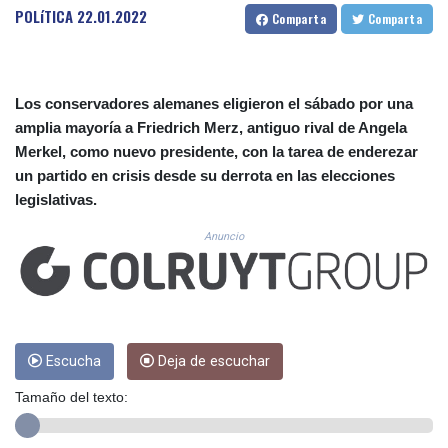
CUC 1.156136
POLíTICA
22.01.2022
Comparta
Comparta
CUP 30.637594
CVE 110.26363
CZK 24.258158
DJF 205.267449
Los conservadores alemanes eligieron el sábado por una
DKK 7.477932
amplia mayoría a Friedrich Merz, antiguo rival de Angela
DOP 67.289164
Merkel, como nuevo presidente, con la tarea de enderezar
DZD 152.967099
un partido en crisis desde su derrota en las elecciones
EGP 57.293288
legislativas.
ERN 17.342035
ETB 186.049588
Anuncio
FJD 2.553384
FKP 0.857252
GBP 0.858527
GEL 3.017966
GGP 0.857252
GHS 13.526832
Escucha
Deja de escuchar
GIP 0.857252
Tamaño del texto:
GMD 84.980421
GNF 10123.874202
GTQ 8.794891