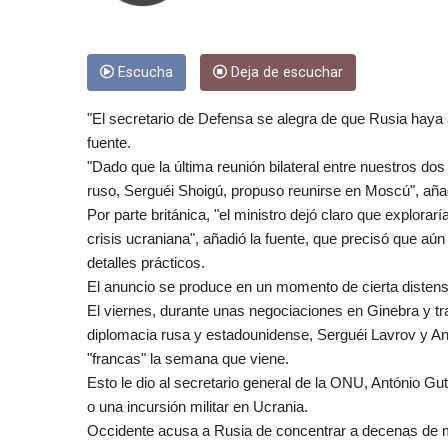
Escucha
Deja de escuchar
"El secretario de Defensa se alegra de que Rusia haya a
fuente.
"Dado que la última reunión bilateral entre nuestros do
ruso, Serguéi Shoigú, propuso reunirse en Moscú", aña
Por parte británica, "el ministro dejó claro que explorarí
crisis ucraniana", añadió la fuente, que precisó que aú
detalles prácticos.
El anuncio se produce en un momento de cierta disten
El viernes, durante unas negociaciones en Ginebra y tr
diplomacia rusa y estadounidense, Serguéi Lavrov y A
"francas" la semana que viene.
Esto le dio al secretario general de la ONU, António G
o una incursión militar en Ucrania.
Occidente acusa a Rusia de concentrar a decenas de mil