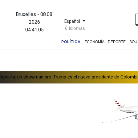
Bruxelles
-
08.08.
Español
2026
6 Idiomas
04:41:06
POLÍTICA
ECONOMÍA
DEPORTE
BOU
showman pro-Trump es el nuevo presidente de Colombia
Ataques d