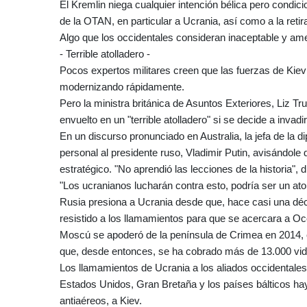
El Kremlin niega cualquier intención bélica pero condic
de la OTAN, en particular a Ucrania, así como a la retir
Algo que los occidentales consideran inaceptable y a
- Terrible atolladero -
Pocos expertos militares creen que las fuerzas de Kiev
modernizando rápidamente.
Pero la ministra británica de Asuntos Exteriores, Liz Tr
envuelto en un "terrible atolladero" si se decide a invadir
En un discurso pronunciado en Australia, la jefa de la 
personal al presidente ruso, Vladimir Putin, avisándole
estratégico. "No aprendió las lecciones de la historia", 
"Los ucranianos lucharán contra esto, podría ser un atol
Rusia presiona a Ucrania desde que, hace casi una déc
resistido a los llamamientos para que se acercara a Oc
Moscú se apoderó de la península de Crimea en 2014, c
que, desde entonces, se ha cobrado más de 13.000 vid
Los llamamientos de Ucrania a los aliados occidentale
Estados Unidos, Gran Bretaña y los países bálticos ha
antiaéreos, a Kiev.