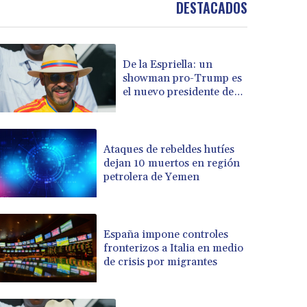
DESTACADOS
BOB 13.739522
BRL 5.876989
BSD 1.155995
De la Espriella: un
BTN 110.001186
showman pro-Trump es
BWP 15.603479
el nuevo presidente de
BYN 3.442212
Colombia
BYR 22660.258427
BZD 2.324897
CAD 1.613446
Ataques de rebeldes hutíes
dejan 10 muertos en región
CDF 2615.761404
petrolera de Yemen
CHF 0.934181
CLF 0.026749
CLP 1056.199727
CNY 7.801146
España impone controles
CNH 7.796152
fronterizos a Italia en medio
de crisis por migrantes
COP 3650.105178
CRC 525.509359
CUC 1.156136