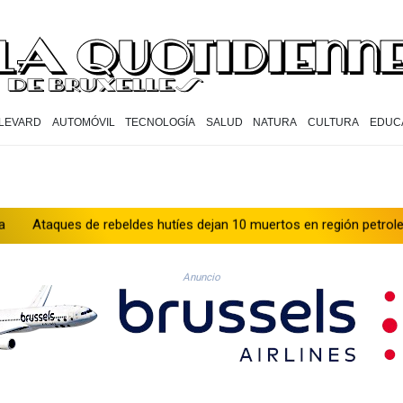
LEVARD
AUTOMÓVIL
TECNOLOGÍA
SALUD
NATURA
CULTURA
EDUC
e rebeldes hutíes dejan 10 muertos en región petrolera de Yemen
Anuncio