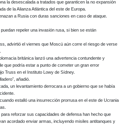
iona la desescalada a tratados que garanticen la no expansión
ada de la Alianza Atlántica del este de Europa.
menazan a Rusia con duras sanciones en caso de ataque.
 puedan repeler una invasión rusa, si bien se están
uss, advirtió el viernes que Moscú aún corre el riesgo de verse
.
diplomacia británica lanzó una advertencia contundente y
 de que podría estar a punto de cometer un gran error
dijo Truss en el Instituto Lowy de Sídney.
ladero", añadió.
ada, un levantamiento derrocara a un gobierno que se había
cidente.
uando estalló una insurrección prorrusa en el este de Ucrania
as.
s para reforzar sus capacidades de defensa han hecho que
yan acordado enviar armas, incluyendo misiles antitanques y