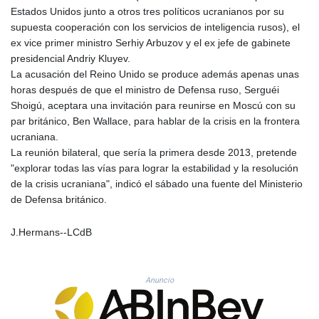
MNT 4159.0218
Estados Unidos junto a otros tres políticos ucranianos por su
MOP 9.314584
supuesta cooperación con los servicios de inteligencia rusos), el
MRU 46.338424
ex vice primer ministro Serhiy Arbuzov y el ex jefe de gabinete
MUR 54.419742
presidencial Andriy Kluyev.
MVR 17.862733
La acusación del Reino Unido se produce además apenas unas
MWK 1998.775164
horas después de que el ministro de Defensa ruso, Serguéi
MXN 19.811945
Shoigú, aceptara una invitación para reunirse en Moscú con su
MYR 4.728715
par británico, Ben Wallace, para hablar de la crisis en la frontera
MZN 73.882892
ucraniana.
NAD 18.726567
La reunión bilateral, que sería la primera desde 2013, pretende
NGN 1577.963717
"explorar todas las vías para lograr la estabilidad y la resolución
NIO 42.419473
de la crisis ucraniana", indicó el sábado una fuente del Ministerio
NOK 10.99759
de Defensa británico.
NPR 175.501819
NZD 1.966719
J.Hermans--LCdB
OMR 0.442445
PAB 1.152686
PEN 3.903651
Anuncio
PGK 5.093937
PHP 70.183258
PKR 320.014324