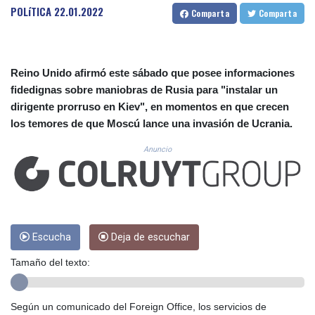
CUC 1.156136
POLíTICA
22.01.2022
Comparta
Comparta
CUP 30.637594
CVE 110.26363
CZK 24.258158
DJF 205.267449
Reino Unido afirmó este sábado que posee informaciones
DKK 7.477932
fidedignas sobre maniobras de Rusia para "instalar un
DOP 67.289164
dirigente prorruso en Kiev", en momentos en que crecen
DZD 152.967099
los temores de que Moscú lance una invasión de Ucrania.
EGP 57.293288
ERN 17.342035
Anuncio
ETB 186.049588
FJD 2.553384
FKP 0.8566
GBP 0.858527
GEL 3.017966
GGP 0.8566
Escucha
Deja de escuchar
GHS 13.526832
Tamaño del texto:
GIP 0.8566
GMD 84.980421
GNF 10123.874202
Según un comunicado del Foreign Office, los servicios de
GTQ 8.794891