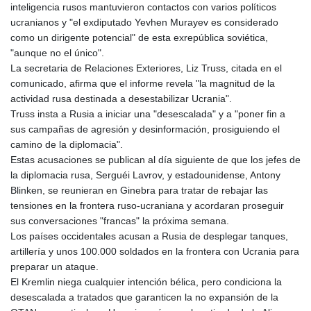
inteligencia rusos mantuvieron contactos con varios políticos
GYD 241.157003
ucranianos y "el exdiputado Yevhen Murayev es considerado
HKD 9.067746
como un dirigente potencial" de esta exrepública soviética,
HNL 30.895616
"aunque no el único".
HRK 7.536622
La secretaria de Relaciones Exteriores, Liz Truss, citada en el
HTG 150.718127
comunicado, afirma que el informe revela "la magnitud de la
HUF 363.096405
actividad rusa destinada a desestabilizar Ucrania".
IDR 20580.370421
Truss insta a Rusia a iniciar una "desescalada" y a "poner fin a
ILS 3.468234
sus campañas de agresión y desinformación, prosiguiendo el
IMP 0.8566
camino de la diplomacia".
INR 110.076256
Estas acusaciones se publican al día siguiente de que los jefes de
IQD 1509.981237
la diplomacia rusa, Serguéi Lavrov, y estadounidense, Antony
IRR
Blinken, se reunieran en Ginebra para tratar de rebajar las
1590322.371805
tensiones en la frontera ruso-ucraniana y acordaran proseguir
ISK 142.598215
sus conversaciones "francas" la próxima semana.
JEP 0.8566
Los países occidentales acusan a Rusia de desplegar tanques,
JMD 183.057725
artillería y unos 100.000 soldados en la frontera con Ucrania para
JOD 0.819746
preparar un ataque.
JPY 182.445186
El Kremlin niega cualquier intención bélica, pero condiciona la
KES 149.158147
desescalada a tratados que garanticen la no expansión de la
KGS 101.104505