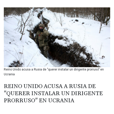
BIF 3451.157116
BMD 1.156136
BND 1.477082
BOB 13.69983
BRL 5.876989
BSD 1.152686
BTN 109.688637
BWP 15.558807
BYN 3.432357
BYR 22660.258427
BZD 2.318271
CAD 1.61333
Reino Unido acusa a Rusia de "querer instalar un dirigente prorruso" en
CDF 2615.761404
Ucrania
CHF 0.93588
CLF 0.026749
REINO UNIDO ACUSA A RUSIA DE
CLP 1056.199727
"QUERER INSTALAR UN DIRIGENTE
CNY 7.801146
CNH 7.796152
PRORRUSO" EN UCRANIA
COP 3633.55485
CRC 523.993489