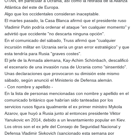
OTAN, en particular a Ucrania, así como la retirada de la Alianza
KHR 4681.941823
Atlántica del este de Europa.
KMF 492.514185
Algo que los occidentales consideran inaceptable.
KRW 1627.712241
El martes pasado, la Casa Blanca afirmó que el presidente ruso
KWD 0.356853
Vladimir Putin podría ordenar el ataque "en cualquier momento" y
KYD 0.960588
advirtió que occidente "no descarta ninguna opción".
KZT 540.233287
En el comunicado del sábado, Truss afirmó que "cualquier
LAK 26025.676609
incursión militar en Ucrania sería un gran error estratégico" y que
LBP
esta tendría para Rusia "graves costes".
103223.017367
El jefe de la Armada alemana, Kay-Achim Schönbach, descalificó
LKR 386.635196
el escenario de una invasión rusa de Ucrania como "sinsentido".
LRD 208.057415
Unas declaraciones que provocaron su dimisión este mismo
LSL 18.726567
sábado, según anunció el Ministerio de Defensa alemán.
LTL 3.413768
- Con nombre y apellido -
LVL 0.699335
En la lista de personas mencionadas con nombre y apellido en el
LYD 7.331909
comunicado británico que habrían sido tanteadas por los
MAD 10.743067
servicios rusos figura igualmente el ex primer ministro Mykola
MDL 20.044751
Azarov, que huyó a Rusia junto al entonces presidente Viktor
MGA 4918.938878
Yanukovic en 2014, debido a un levantamiento popular en Kiev.
MKD 61.524236
Los otros son el ex jefe del Consejo de Seguridad Nacional y
MMK 2427.596601
Defensa Vladimir Sivkovich (sancionado esta semana por