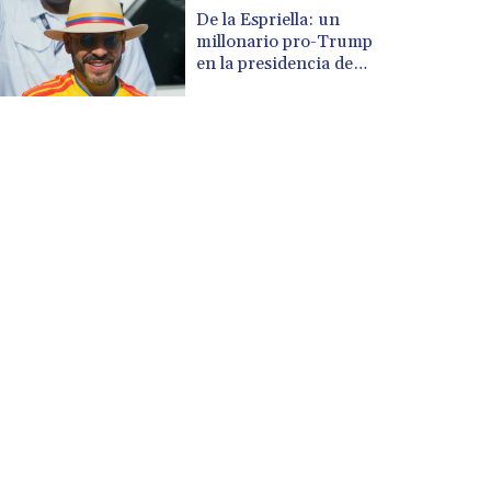
CUP 30.637594
De la Espriella: un
CVE 110.646682
millonario pro-Trump
CZK 24.258158
en la presidencia de
Colombia
DJF 205.46888
DKK 7.477932
DOP 67.345355
DZD 153.688625
EGP 57.293288
ERN 17.342035
ETB 184.982115
FJD 2.553384
FKP 0.859288
GBP 0.856968
GEL 3.017966
GGP 0.859288
GHS 13.596606
GIP 0.859288
GMD 84.980421
GNF 10145.090599