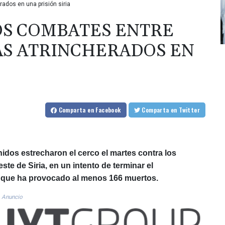
ados en una prisión siria
OS COMBATES ENTRE
AS ATRINCHERADOS EN
Comparta
en Facebook
Comparta
en Twitter
dos estrecharon el cerco el martes contra los
ste de Siria, en un intento de terminar el
 que ha provocado al menos 166 muertos.
Anuncio