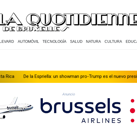
LEVARD
AUTOMÓVIL
TECNOLOGÍA
SALUD
NATURA
CULTURA
EDUC
la Espriella: un showman pro-Trump es el nuevo presidente de Colom
Anuncio