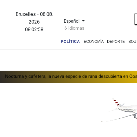
Bruxelles
-
08.08.
Español
2026
6 Idiomas
08:02:59
POLÍTICA
ECONOMÍA
DEPORTE
BOU
afetera, la nueva especie de rana descubierta en Costa Rica
De 