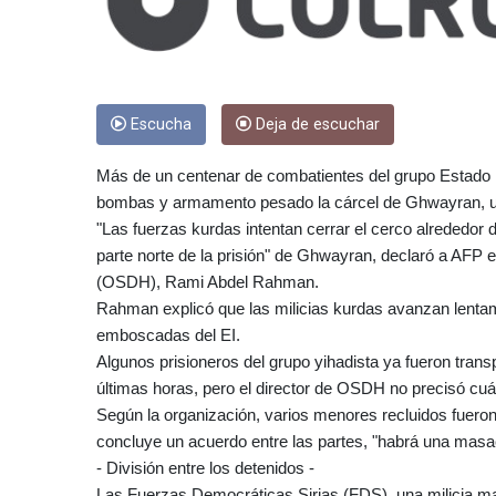
Escucha
Deja de escuchar
Más de un centenar de combatientes del grupo Estado I
bombas y armamento pesado la cárcel de Ghwayran, una
"Las fuerzas kurdas intentan cerrar el cerco alrededor 
parte norte de la prisión" de Ghwayran, declaró a AFP 
(OSDH), Rami Abdel Rahman.
Rahman explicó que las milicias kurdas avanzan lentamen
emboscadas del EI.
Algunos prisioneros del grupo yihadista ya fueron tran
últimas horas, pero el director de OSDH no precisó cuán
Según la organización, varios menores recluidos fueron
concluye un acuerdo entre las partes, "habrá una masa
- División entre los detenidos -
Las Fuerzas Democráticas Sirias (FDS), una milicia ma