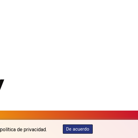
MKD 61.70777
MMK 2427.367709
MNT 4157.510076
MOP 9.34149
MRU 46.349915
MUR 54.396619
MVR 17.862733
MWK 2008.207995
MXN 19.811776
MYR 4.728715
MZN 73.882892
NAD 18.78764
NGN 1577.963717
NIO 42.540713
NOK 10.99759
NPR 176.001898
NZD 1.961547
OMR 0.442559
os
De acuerdo
política de privacidad.
PAB 1.15598