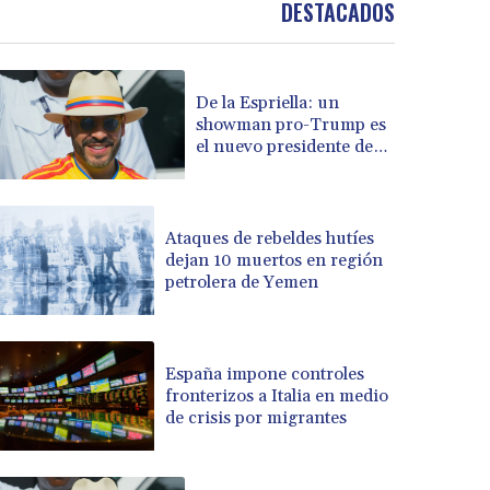
DESTACADOS
BOB 13.739522
BRL 5.876989
BSD 1.155995
De la Espriella: un
BTN 110.001186
showman pro-Trump es
BWP 15.603479
el nuevo presidente de
BYN 3.442212
Colombia
BYR 22660.258427
BZD 2.324897
CAD 1.613446
Ataques de rebeldes hutíes
dejan 10 muertos en región
CDF 2615.761404
petrolera de Yemen
CHF 0.934181
CLF 0.026749
CLP 1056.199727
CNY 7.801146
España impone controles
CNH 7.796152
fronterizos a Italia en medio
de crisis por migrantes
COP 3650.105178
CRC 525.509359
CUC 1.156136