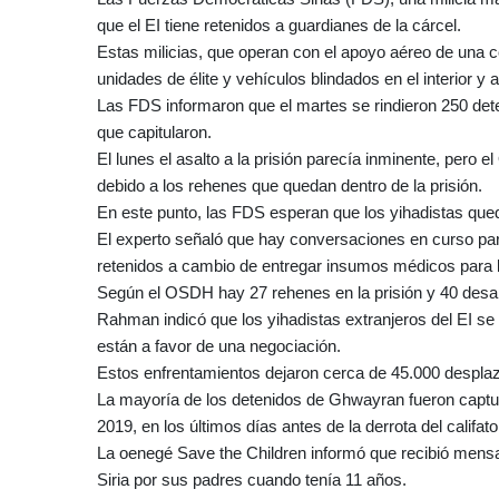
que el EI tiene retenidos a guardianes de la cárcel.
Estas milicias, que operan con el apoyo aéreo de una co
unidades de élite y vehículos blindados en el interior 
Las FDS informaron que el martes se rindieron 250 det
que capitularon.
El lunes el asalto a la prisión parecía inminente, pero
debido a los rehenes que quedan dentro de la prisión.
En este punto, las FDS esperan que los yihadistas que
El experto señaló que hay conversaciones en curso par
retenidos a cambio de entregar insumos médicos para l
Según el OSDH hay 27 rehenes en la prisión y 40 desa
Rahman indicó que los yihadistas extranjeros del EI s
están a favor de una negociación.
Estos enfrentamientos dejaron cerca de 45.000 desplaz
La mayoría de los detenidos de Ghwayran fueron captura
2019, en los últimos días antes de la derrota del califat
La oenegé Save the Children informó que recibió mensaj
Siria por sus padres cuando tenía 11 años.