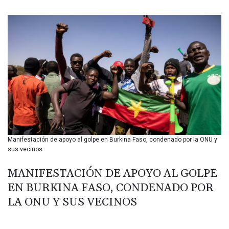
BIF 3451.157116
BMD 1.156136
BND 1.477082
BOB 13.69983
BRL 5.876989
BSD 1.152686
BTN 109.688637
BWP 15.558807
BYN 3.432357
BYR 22660.258427
BZD 2.318271
CAD 1.61333
Manifestación de apoyo al golpe en Burkina Faso, condenado por la ONU y
CDF 2615.761404
sus vecinos
CHF 0.93588
CLF 0.026829
MANIFESTACIÓN DE APOYO AL GOLPE
CLP 1055.916879
EN BURKINA FASO, CONDENADO POR
CNY 7.801146
CNH 7.796152
LA ONU Y SUS VECINOS
COP 3633.55485
CRC 523.993489