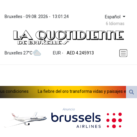
Bruxelles
 - 
09.08. 2026
 - 
13:01:24
Español
6 Idiomas
ZWL 372.275202
AED 4.245913
Bruxelles 27°C
EUR
 - 
AED 4.245913
AFN 76.887634
ALL 93.218842
AMD 422.094755
AOA 1060.176801
ARS 1724.882567
ondiciones
La fiebre del oro transforma vidas y paisajes en Afganis
AUD 1.638747
AWG 2.082489
AZN 1.97002
Anuncio
BAM 1.955776
BBD 2.321671
BDT 142.688227
BHD 0.434695