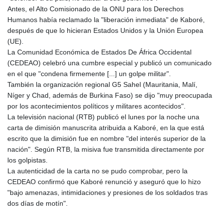
MNT 4157.293457
Antes, el Alto Comisionado de la ONU para los Derechos
MOP 9.314584
Humanos había reclamado la "liberación inmediata" de Kaboré,
MRU 46.338424
después de que lo hicieran Estados Unidos y la Unión Europea
MUR 54.419742
(UE).
MVR 17.862733
La Comunidad Económica de Estados De África Occidental
MWK 1998.775164
(CEDEAO) celebró una cumbre especial y publicó un comunicado
MXN 19.812061
en el que "condena firmemente [...] un golpe militar".
MYR 4.728715
También la organización regional G5 Sahel (Mauritania, Malí,
MZN 73.882892
Níger y Chad, además de Burkina Faso) se dijo "muy preocupada
NAD 18.726567
por los acontecimientos políticos y militares acontecidos".
NGN 1577.963717
La televisión nacional (RTB) publicó el lunes por la noche una
NIO 42.419473
carta de dimisión manuscrita atribuida a Kaboré, en la que está
NOK 10.99759
escrito que la dimisión fue en nombre "del interés superior de la
NPR 175.501819
nación". Según RTB, la misiva fue transmitida directamente por
NZD 1.966719
los golpistas.
OMR 0.442445
La autenticidad de la carta no se pudo comprobar, pero la
PAB 1.152686
CEDEAO confirmó que Kaboré renunció y aseguró que lo hizo
PEN 3.903651
"bajo amenazas, intimidaciones y presiones de los soldados tras
PGK 5.093937
dos días de motín".
PHP 70.183258
PKR 320.014324