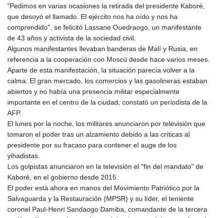
"Pedimos en varias ocasiones la retirada del presidente Kaboré,
GYD 241.157003
que desoyó el llamado. El ejército nos ha oído y nos ha
HKD 9.067746
comprendido", se felicitó Lassane Ouedraogo, un manifestante
HNL 30.895616
de 43 años y activista de la sociedad civil.
HRK 7.536622
Algunos manifestantes llevaban banderas de Malí y Rusia, en
HTG 150.718127
referencia a la cooperación con Moscú desde hace varios meses.
HUF 363.096405
Aparte de esta manifestación, la situación parecía volver a la
IDR 20580.370421
calma. El gran mercado, los comercios y las gasolineras estaban
ILS 3.468234
abiertos y no había una presencia militar especialmente
IMP 0.857252
importante en el centro de la ciudad, constató un periodista de la
INR 110.076256
AFP.
IQD 1509.981237
El lunes por la noche, los militares anunciaron por televisión que
IRR
tomaron el poder tras un alzamiento debido a las críticas al
1590322.371805
presidente por su fracaso para contener el auge de los
ISK 142.598215
yihadistas.
JEP 0.857252
Los golpistas anunciaron en la televisión el "fin del mandato" de
JMD 183.057725
Kaboré, en el gobierno desde 2015.
JOD 0.819746
El poder está ahora en manos del Movimiento Patriótico por la
JPY 182.445186
Salvaguarda y la Restauración (MPSR) y su líder, el teniente
KES 149.158147
coronel Paul-Henri Sandaogo Damiba, comandante de la tercera
KGS 101.104505