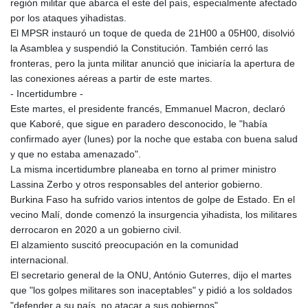
región militar que abarca el este del país, especialmente afectado
KHR 4681.941823
por los ataques yihadistas.
KMF 492.514185
El MPSR instauró un toque de queda de 21H00 a 05H00, disolvió
KRW 1627.677557
la Asamblea y suspendió la Constitución. También cerró las
KWD 0.356853
fronteras, pero la junta militar anunció que iniciaría la apertura de
KYD 0.960588
las conexiones aéreas a partir de este martes.
KZT 540.233287
- Incertidumbre -
LAK 26025.676609
Este martes, el presidente francés, Emmanuel Macron, declaró
LBP
que Kaboré, que sigue en paradero desconocido, le "había
103223.017367
confirmado ayer (lunes) por la noche que estaba con buena salud
LKR 386.635196
y que no estaba amenazado".
LRD 208.057415
La misma incertidumbre planeaba en torno al primer ministro
LSL 18.726567
Lassina Zerbo y otros responsables del anterior gobierno.
LTL 3.413768
Burkina Faso ha sufrido varios intentos de golpe de Estado. En el
LVL 0.699335
vecino Malí, donde comenzó la insurgencia yihadista, los militares
LYD 7.331909
derrocaron en 2020 a un gobierno civil.
MAD 10.743067
El alzamiento suscitó preocupación en la comunidad
MDL 20.044751
internacional.
MGA 4918.938878
El secretario general de la ONU, António Guterres, dijo el martes
MKD 61.524236
que "los golpes militares son inaceptables" y pidió a los soldados
MMK 2427.363841
"defender a su país, no atacar a sus gobiernos".