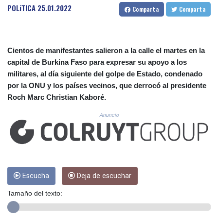
CUC 1.156136
POLíTICA
25.01.2022
Comparta
Comparta
CUP 30.637594
CVE 110.26363
CZK 24.258158
DJF 205.267449
Cientos de manifestantes salieron a la calle el martes en la
DKK 7.477932
capital de Burkina Faso para expresar su apoyo a los
DOP 67.289164
militares, al día siguiente del golpe de Estado, condenado
DZD 152.967099
por la ONU y los países vecinos, que derrocó al presidente
EGP 57.380687
Roch Marc Christian Kaboré.
ERN 17.342035
ETB 186.049588
Anuncio
FJD 2.553384
FKP 0.857252
GBP 0.858527
GEL 3.017966
GGP 0.857252
GHS 13.526832
Escucha
Deja de escuchar
GIP 0.857252
Tamaño del texto:
GMD 84.980421
GNF 10123.874202
GTQ 8.794891