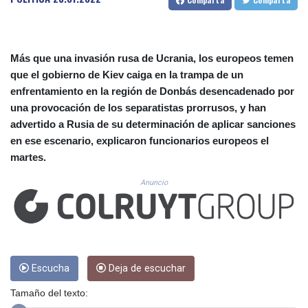
CUC 1.152379
CUP 30.538041
CVE 110.303663
CZK 24.256194
Más que una invasión rusa de Ucrania, los europeos temen
DJF 205.597417
que el gobierno de Kiev caiga en la trampa de un
DKK 7.475499
enfrentamiento en la región de Donbás desencadenado por
DOP 67.275332
una provocación de los separatistas prorrusos, y han
DZD 153.346558
EGP 57.370946
advertido a Rusia de su determinación de aplicar sanciones
ERN 17.285684
en ese escenario, explicaron funcionarios europeos el
ETB 186.347968
martes.
FJD 2.551309
Anuncio
FKP 0.856496
GBP 0.85733
GEL 3.013436
GGP 0.856496
GHS 13.570757
GIP 0.856496
Escucha
Deja de escuchar
GMD 85.276242
GNF 10139.201975
Tamaño del texto:
GTQ 8.809317