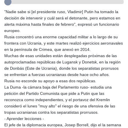
GYD 241.539903
HKD 9.040442
"Nadie sabe si [el presidente ruso, Vladimir] Putin ha tomado la
HNL 30.944652
decisión de intervenir y cuál será el detonante, pero estamos en
HRK 7.534482
alerta máxima hasta finales de febrero", expresó un funcionario
HTG 150.95029
europeo.
HUF 366.519917
Rusia concentró una enorme capacidad militar a lo largo de su
IDR 20604.535143
frontera con Ucrania, y este martes realizó ejercicios aeronavales
ILS 3.465739
en la península de Crimea, que anexó en 2014.
IMP 0.856496
Muchas de esas unidades están desplegadas próximas de las
INR 109.762882
autoproclamadas repúblicas de Lugansk y Donetsk, en la región
IQD 1512.462949
de Donbás (Este de Ucrania), donde los separatistas prorrusos
IRR
se enfrentan a fuerzas ucranianas desde hace ocho años.
1584348.162378
Rusia no esconde su apoyo a esas dos repúblicas.
ISK 142.411184
La Duma -la cámara baja del Parlamento ruso- estudia una
JEP 0.856496
petición del Partido Comunista que pide a Putin que las
JMD 183.008911
reconozca como independientes, y el portavoz del Kremlin
JOD 0.81702
consideró el lunes "muy alto" el riesgo de una ofensiva de las
JPY 182.503455
tropas ucranianas contra los separatistas prorrusos.
KES 149.119782
- Aprender lecciones -
KGS 100.775889
El jefe de la diplomacia europea, Josep Borrell, dijo el la semana