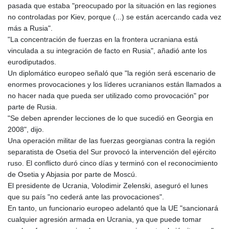
KHR 4683.930475
pasada que estaba "preocupado por la situación en las regiones
KMF 492.065825
no controladas por Kiev, porque (...) se están acercando cada vez
KRW 1633.531568
más a Rusia".
KWD 0.356065
"La concentración de fuerzas en la frontera ucraniana está
KYD 0.962162
vinculada a su integración de facto en Rusia", añadió ante los
KZT 541.02372
eurodiputados.
LAK 26086.822873
Un diplomático europeo señaló que "la región será escenario de
LBP
enormes provocaciones y los líderes ucranianos están llamados a
103388.630514
no hacer nada que pueda ser utilizado como provocación" por
LKR 387.81603
parte de Rusia.
LRD 208.397567
"Se deben aprender lecciones de lo que sucedió en Georgia en
LSL 18.831591
2008", dijo.
LTL 3.402675
Una operación militar de las fuerzas georgianas contra la región
LVL 0.697063
separatista de Osetia del Sur provocó la intervención del ejército
LYD 7.359771
ruso. El conflicto duró cinco días y terminó con el reconocimiento
MAD 10.772009
de Osetia y Abjasia por parte de Moscú.
MDL 20.088564
El presidente de Ucrania, Volodimir Zelenski, aseguró el lunes
MGA 4963.869122
que su país "no cederá ante las provocaciones".
MKD 61.548176
En tanto, un funcionario europeo adelantó que la UE "sancionará
MMK 2419.480296
cualquier agresión armada en Ucrania, ya que puede tomar