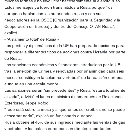
MNT 4144.000792
muchas formas y no involucrar necesariamente al ejército ruso".
MOP 9.328972
Estos mensajes ya fueron transmitidos a Rusia porque "los
MRU 46.285429
europeos hablan con las autoridades rusas y con sus
MUR 54.242586
negociadores en la OSCE [Organización para la Seguridad y la
MVR 17.815708
Cooperación en Europa] y dentro del Consejo OTAN-Rusia",
MWK 2001.953827
explicó.
MXN 19.792091
- 'Aislamiento total' de Rusia -
MYR 4.714415
Los peritos y diplomáticos de la UE han preparado opciones para
MZN 73.639049
responder a diferentes tipos de acciones contra Ucrania por parte
NAD 18.831591
de Rusia.
NGN 1572.438973
Las sanciones económicas y financieras introducidas por la UE
NIO 42.484154
tras la anexión de Crimea y renovadas por unanimidad cada seis
NOK 10.977222
meses "constituyen la columna vertebral" de la reacción europea,
NPR 175.800197
aunque en una escala menor.
NZD 1.962346
Las sanciones serán "sin precedentes" y Rusia "estará totalmente
OMR 0.443084
aislada", advirtió el lunes el ministro dinamarqués de Relaciones
PAB 1.15453
Exteriores, Jeppe Kofod.
PEN 3.902569
"Todo está sobre la mesa y si queremos ser creíbles no se puede
PGK 5.100921
descartar nada", explicó un funcionario europeo.
PHP 70.185659
Rusia obtiene el 46% de sus ingresos mediante las ventas de gas
PKR 320.527693
y petróleo, y los países europeos son clientes importantes,