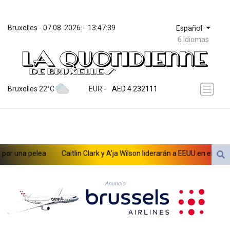
Bruxelles
 - 
07.08. 2026
 - 
13:47:39
Español
6 Idiomas
ZWL 371.065543
AED 4.232111
Bruxelles 22°C
EUR
 - 
AED 4.232111
AFN 75.483338
ALL 93.285126
AMD 422.259
AOA 1057.884483
ARS 1728.27314
una pelea
Caitlin Clark y A'ja Wilson liderarán a EEUU en el Mundial
AUD 1.637355
AWG 2.074282
AZN 1.948129
Anuncio
BAM 1.956537
BBD 2.325376
BDT 142.913814
BHD 0.435364