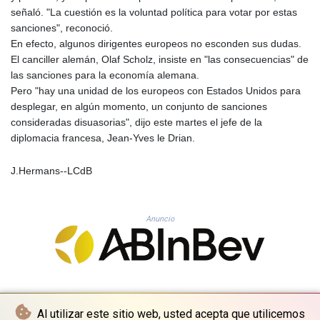
PLN 4.302263
señaló. "La cuestión es la voluntad política para votar por estas
PYG 6867.585958
sanciones", reconoció.
QAR 4.220243
En efecto, algunos dirigentes europeos no esconden sus dudas.
RON 5.256461
El canciller alemán, Olaf Scholz, insiste en "las consecuencias" de
RSD 117.34213
las sanciones para la economía alemana.
RUB 94.667126
Pero "hay una unidad de los europeos con Estados Unidos para
RWF 1696.038636
desplegar, en algún momento, un conjunto de sanciones
SAR 4.32528
consideradas disuasorias", dijo este martes el jefe de la
SBD 9.297794
diplomacia francesa, Jean-Yves le Drian.
SCR 16.700579
SDG 692.002662
J.Hermans--LCdB
SEK 10.945041
SGD 1.476837
SLE 28.349629
Anuncio
SOS 659.848463
SRD 43.636562
STD 23851.917062
STN 24.509229
SVC 10.101804
SZL 18.816085
Al utilizar este sitio web, usted acepta que utilicemos