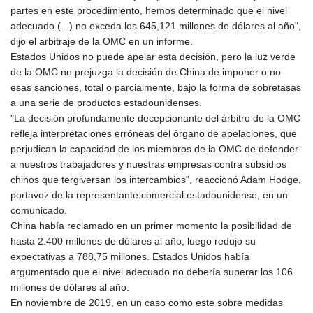
partes en este procedimiento, hemos determinado que el nivel
GYD 241.048608
adecuado (...) no exceda los 645,121 millones de dólares al año",
HKD 9.04099
dijo el arbitraje de la OMC en un informe.
HNL 30.88171
Estados Unidos no puede apelar esta decisión, pero la luz verde
HRK 7.536585
de la OMC no prejuzga la decisión de China de imponer o no
HTG 150.649793
esas sanciones, total o parcialmente, bajo la forma de sobretasas
HUF 364.625083
a una serie de productos estadounidenses.
IDR 20648.821428
"La decisión profundamente decepcionante del árbitro de la OMC
ILS 3.46629
refleja interpretaciones erróneas del órgano de apelaciones, que
IMP 0.856077
perjudican la capacidad de los miembros de la OMC de defender
INR 109.809273
a nuestros trabajadores y nuestras empresas contra subsidios
IQD 1509.393123
chinos que tergiversan los intercambios", reaccionó Adam Hodge,
IRR
portavoz de la representante comercial estadounidense, en un
1584474.640687
comunicado.
ISK 142.41109
China había reclamado en un primer momento la posibilidad de
JEP 0.856077
hasta 2.400 millones de dólares al año, luego redujo su
JMD 182.637459
expectativas a 788,75 millones. Estados Unidos había
JOD 0.81708
argumentado que el nivel adecuado no debería superar los 106
JPY 182.544457
millones de dólares al año.
KES 149.083075
En noviembre de 2019, en un caso como este sobre medidas
KGS 100.783234