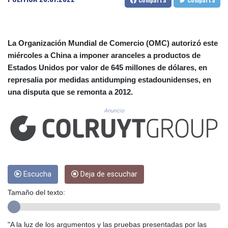
CUC 1.152471
CUP 30.540479
CVE 110.809379
CZK 24.24407
La Organización Mundial de Comercio (OMC) autorizó este
DJF 204.817306
miércoles a China a imponer aranceles a productos de
DKK 7.476217
Estados Unidos por valor de 645 millones de dólares, en
DOP 67.193733
represalia por medidas antidumping estadounidenses, en
DZD 153.365094
EGP 57.264782
una disputa que se remonta a 2012.
ERN 17.287064
Anuncio
ETB 185.968128
FJD 2.552089
FKP 0.856077
GBP 0.85641
GEL 3.013725
GGP 0.856077
Escucha
Deja de escuchar
GHS 13.524239
GIP 0.856077
Tamaño del texto:
GMD 85.282572
GNF 10118.69464
"A la luz de los argumentos y las pruebas presentadas por las
GTQ 8.791437