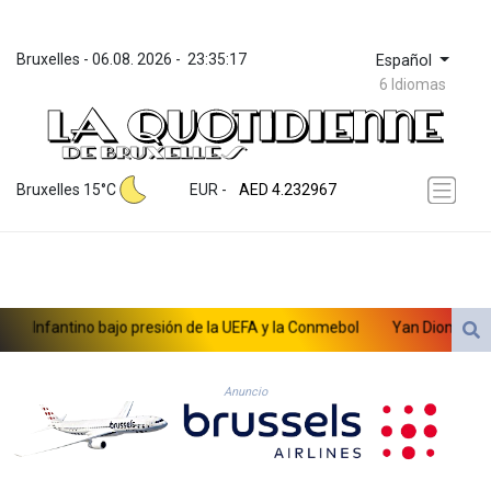
Bruxelles
 - 
06.08. 2026
 - 
23:35:17
Español
6 Idiomas
ZWL 371.095165
AED 4.232967
Bruxelles 15°C
EUR
 - 
AED 4.232967
AFN 75.479359
ALL 93.095382
AMD 422.092766
AOA 1057.968242
ARS 1728.428661
Infantino bajo presión de la UEFA y la Conmebol
Yan Diomandé, la 
AUD 1.638336
AWG 2.074448
AZN 1.961602
Anuncio
BAM 1.952566
BBD 2.320646
BDT 142.623742
BHD 0.434608