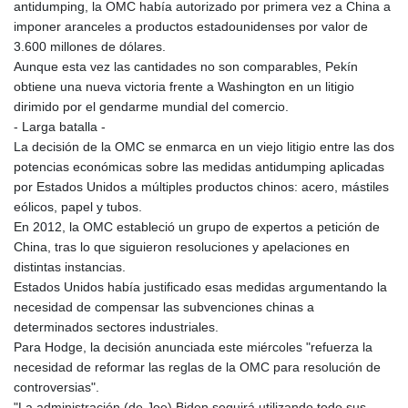
antidumping, la OMC había autorizado por primera vez a China a
KHR 4675.235131
imponer aranceles a productos estadounidenses por valor de
KMF 492.105126
3.600 millones de dólares.
KRW 1640.600173
Aunque esta vez las cantidades no son comparables, Pekín
KWD 0.356874
obtiene una nueva victoria frente a Washington en un litigio
KYD 0.960205
dirimido por el gendarme mundial del comercio.
KZT 539.927945
- Larga batalla -
LAK 26033.64904
La decisión de la OMC se enmarca en un viejo litigio entre las dos
LBP
potencias económicas sobre las medidas antidumping aplicadas
103179.229954
por Estados Unidos a múltiples productos chinos: acero, mástiles
LKR 387.028882
eólicos, papel y tubos.
LRD 207.974585
En 2012, la OMC estableció un grupo de expertos a petición de
LSL 18.793369
China, tras lo que siguieron resoluciones y apelaciones en
LTL 3.402947
distintas instancias.
LVL 0.697118
Estados Unidos había justificado esas medidas argumentando la
LYD 7.344833
necesidad de compensar las subvenciones chinas a
MAD 10.750192
determinados sectores industriales.
MDL 20.047704
Para Hodge, la decisión anunciada este miércoles "refuerza la
MGA 4953.772522
necesidad de reformar las reglas de la OMC para resolución de
MKD 61.427977
controversias".
MMK 2419.54797
"La administración (de Joe) Biden seguirá utilizando todo sus