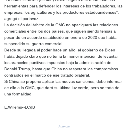
MNT 4144.10128
herramientas para defender los intereses de los trabajadores, las
MOP 9.310037
empresas, los agricultores y los productores estadounidenses",
MRU 46.191483
agregó el portavoz.
MUR 54.096679
La decisión del árbitro de la OMC no apaciguará las relaciones
MVR 17.805023
comerciales entre los dos países, que siguen siendo tensas a
MWK 1997.873162
pesar de un acuerdo establecido en enero de 2020 que había
MXN 19.839187
suspendido su guerra comercial.
MYR 4.713377
Desde su llegada al poder hace un año, el gobierno de Biden
MZN 73.654852
había dejado claro que no tenía la menor intención de levantar
NAD 18.793287
los aranceles punitivos impuestos bajo la administración de
NGN 1570.218621
Donald Trump, hasta que China no respetara los compromisos
NIO 42.399764
contraídos en el marco de ese tratado bilateral.
NOK 10.999988
Si China se propone aplicar las nuevas sanciones, debe informar
NPR 175.441856
de ello a la OMC, que dará su última luz verde, pero se trata de
NZD 1.96294
una formalidad.
OMR 0.443115
PAB 1.152181
E.Willems--LCdB
PEN 3.894648
PGK 5.090567
PHP 70.070805
PKR 319.87712
Anuncio