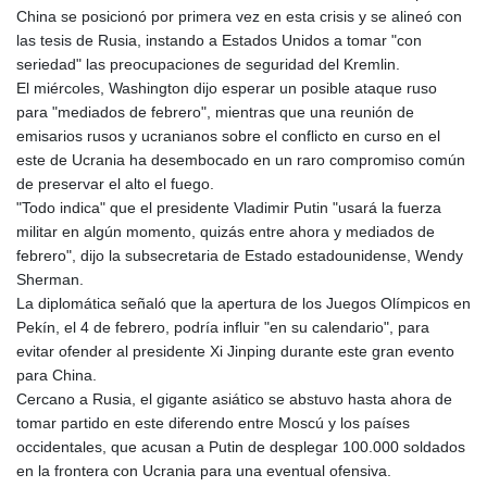
China se posicionó por primera vez en esta crisis y se alineó con
GYD 241.048608
las tesis de Rusia, instando a Estados Unidos a tomar "con
HKD 9.04099
seriedad" las preocupaciones de seguridad del Kremlin.
HNL 30.88171
El miércoles, Washington dijo esperar un posible ataque ruso
HRK 7.536585
para "mediados de febrero", mientras que una reunión de
HTG 150.649793
emisarios rusos y ucranianos sobre el conflicto en curso en el
HUF 364.625083
este de Ucrania ha desembocado en un raro compromiso común
IDR 20648.821428
de preservar el alto el fuego.
ILS 3.46629
"Todo indica" que el presidente Vladimir Putin "usará la fuerza
IMP 0.856077
militar en algún momento, quizás entre ahora y mediados de
INR 109.809273
febrero", dijo la subsecretaria de Estado estadounidense, Wendy
IQD 1509.393123
Sherman.
IRR
La diplomática señaló que la apertura de los Juegos Olímpicos en
1584474.640687
Pekín, el 4 de febrero, podría influir "en su calendario", para
ISK 142.41109
evitar ofender al presidente Xi Jinping durante este gran evento
JEP 0.856077
para China.
JMD 182.637459
Cercano a Rusia, el gigante asiático se abstuvo hasta ahora de
JOD 0.81708
tomar partido en este diferendo entre Moscú y los países
JPY 182.544457
occidentales, que acusan a Putin de desplegar 100.000 soldados
KES 149.083075
en la frontera con Ucrania para una eventual ofensiva.
KGS 100.783234