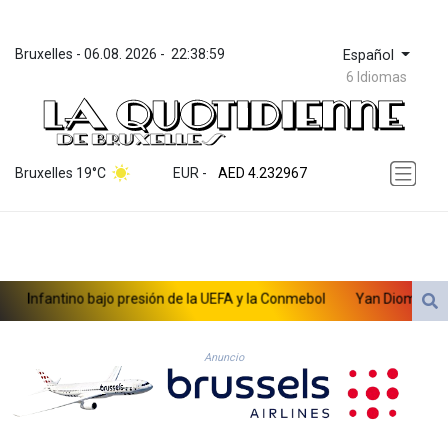
Bruxelles
 - 
06.08. 2026
 - 
22:38:59
Español
6 Idiomas
ZWL 371.095165
AED 4.232967
Bruxelles 19°C
EUR
 - 
AED 4.232967
AFN 75.479359
ALL 93.095382
AMD 422.092766
AOA 1057.968242
ARS 1728.428661
Infantino bajo presión de la UEFA y la Conmebol
Yan Diomandé, la nu
AUD 1.638336
AWG 2.074448
AZN 1.961602
Anuncio
BAM 1.952566
BBD 2.320646
BDT 142.623742
BHD 0.434608