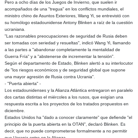
Pero a ocho días de los Juegos de Invierno, que suelen ir
KHR 4675.235131
acompañados de una "tregua" en los conflictos mundiales, el
KMF 492.105126
ministro chino de Asuntos Exteriores, Wang Yi, se entrevistó con
KRW 1640.600173
su homólogo estadounidense Antony Blinken a raíz de la cuestión
KWD 0.356874
ucraniana.
KYD 0.960205
"Las razonables preocupaciones de seguridad de Rusia deben
KZT 539.927945
ser tomadas con seriedad y resueltas", indicó Wang Yi, llamando
LAK 26033.64904
a las partes a "abandonar completamente la mentalidad de
LBP
Guerra Fría" y a "abstenerse de incrementar la tensión".
103179.229954
Según el departamento de Estado, Blinken alertó a su interlocutor
LKR 387.028882
de "los riesgos económicos y de seguridad global que supone
LRD 207.974585
una mayor agresión de Rusia contra Ucrania".
LSL 18.793369
- "Puerta abierta" -
LTL 3.402947
Los estadounidenses y la Alianza Atlántica entregaron en paralelo
LVL 0.697118
dos cartas distintas el miércoles a los rusos, que exigían una
LYD 7.344833
respuesta escrita a los proyectos de los tratados propuestos en
MAD 10.750192
diciembre.
MDL 20.047704
Estados Unidos ha "dado a conocer claramente" que defiende "el
MGA 4953.772522
principio de la puerta abierta en la OTAN", declaró Blinken. Es
MKD 61.427977
decir, que no puede comprometerse formalmente a no permitir
MMK 2419.54797
que Ucrania entre en la Alianza.