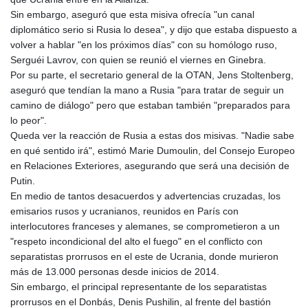
MNT 4144.10128
Sin embargo, aseguró que esta misiva ofrecía "un canal
MOP 9.310037
diplomático serio si Rusia lo desea", y dijo que estaba dispuesto a
MRU 46.191483
volver a hablar "en los próximos días" con su homólogo ruso,
MUR 54.096679
Serguéi Lavrov, con quien se reunió el viernes en Ginebra.
MVR 17.805023
Por su parte, el secretario general de la OTAN, Jens Stoltenberg,
MWK 1997.873162
aseguró que tendían la mano a Rusia "para tratar de seguir un
MXN 19.839187
camino de diálogo" pero que estaban también "preparados para
MYR 4.713377
lo peor".
MZN 73.654852
Queda ver la reacción de Rusia a estas dos misivas. "Nadie sabe
NAD 18.793287
en qué sentido irá", estimó Marie Dumoulin, del Consejo Europeo
NGN 1570.218621
en Relaciones Exteriores, asegurando que será una decisión de
NIO 42.399764
Putin.
NOK 10.999988
En medio de tantos desacuerdos y advertencias cruzadas, los
NPR 175.441856
emisarios rusos y ucranianos, reunidos en París con
NZD 1.96294
interlocutores franceses y alemanes, se comprometieron a un
OMR 0.443115
"respeto incondicional del alto el fuego" en el conflicto con
PAB 1.152181
separatistas prorrusos en el este de Ucrania, donde murieron
PEN 3.894648
más de 13.000 personas desde inicios de 2014.
PGK 5.090567
Sin embargo, el principal representante de los separatistas
PHP 70.070805
prorrusos en el Donbás, Denis Pushilin, al frente del bastión
PKR 319.87712