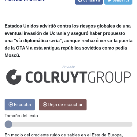
CUC 1.152471
CUP 30.540479
CVE 110.809379
CZK 24.24407
Estados Unidos advirtió contra los riesgos globales de una
DJF 204.817306
eventual invasión de Ucrania y aseguró haber propuesto
DKK 7.476217
una "vía diplomática seria", aunque rechazó cerrar la puerta
DOP 67.193733
de la OTAN a esta antigua república soviética como pedía
DZD 153.365094
EGP 57.264782
Moscú.
ERN 17.287064
Anuncio
ETB 185.968128
FJD 2.552089
FKP 0.856077
GBP 0.85641
GEL 3.013725
GGP 0.856077
Escucha
Deja de escuchar
GHS 13.524239
GIP 0.856077
Tamaño del texto:
GMD 85.282572
GNF 10118.69464
En medio del creciente ruido de sables en el Este de Europa,
GTQ 8.791437