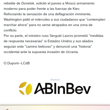
rebelde de Donetsk, solicitó el jueves a Moscú armamento
PLN 4.300443
moderno para poder frente a las fuerzas de Kiev.
PYG 6853.617163
Reforzando la sensación de una deflagración inminente,
QAR 4.211823
Washington pidió el miércoles a sus ciudadanos que "contemplen
RON 5.256075
marchar ahora" para no verse atrapados en una zona de
RSD 117.326118
conflicto.
RUB 93.901208
Por su parte, el ministro ruso Serguéi Lavrov prometió "medidas
RWF 1692.588862
de respuesta necesarias" si Estados Unidos y sus aliados
SAR 4.32768
seguían este "camino belicoso" y denunció una "historia"
SBD 9.298537
occidental ante la supuesta invasión de Ucrania.
SCR 16.618402
SDG 692.059091
O.Dupont--LCdB
SEK 10.953862
SGD 1.478943
SLE 28.350098
SOS 658.506319
Anuncio
SRD 43.640038
STD 23853.821162
STN 24.459377
SVC 10.0813
SZL 18.777732