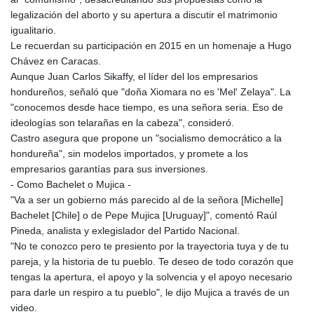
MNT 4144.10128
legalización del aborto y su apertura a discutir el matrimonio
MOP 9.310037
igualitario.
MRU 46.191483
Le recuerdan su participación en 2015 en un homenaje a Hugo
MUR 54.096679
Chávez en Caracas.
MVR 17.805023
Aunque Juan Carlos Sikaffy, el líder del los empresarios
MWK 1997.873162
hondureños, señaló que "doña Xiomara no es 'Mel' Zelaya". La
MXN 19.839187
"conocemos desde hace tiempo, es una señora seria. Eso de
MYR 4.713377
ideologías son telarañas en la cabeza", consideró.
MZN 73.654852
Castro asegura que propone un "socialismo democrático a la
NAD 18.793287
hondureña", sin modelos importados, y promete a los
NGN 1570.218621
empresarios garantías para sus inversiones.
NIO 42.399764
- Como Bachelet o Mujica -
NOK 10.999988
"Va a ser un gobierno más parecido al de la señora [Michelle]
NPR 175.441856
Bachelet [Chile] o de Pepe Mujica [Uruguay]", comentó Raúl
NZD 1.96294
Pineda, analista y exlegislador del Partido Nacional.
OMR 0.443115
"No te conozco pero te presiento por la trayectoria tuya y de tu
PAB 1.152181
pareja, y la historia de tu pueblo. Te deseo de todo corazón que
PEN 3.894648
tengas la apertura, el apoyo y la solvencia y el apoyo necesario
PGK 5.090567
para darle un respiro a tu pueblo", le dijo Mujica a través de un
PHP 70.070805
video.
PKR 319.87712