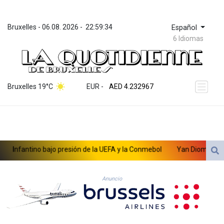
Bruxelles
 - 
06.08. 2026
 - 
22:59:34
Español
6 Idiomas
ZWL 371.095165
AED 4.232967
Bruxelles 19°C
EUR
 - 
AED 4.232967
AFN 75.479359
ALL 93.095382
AMD 422.092766
AOA 1057.968242
ARS 1728.428661
nfantino bajo presión de la UEFA y la Conmebol
Yan Diomandé, la nu
AUD 1.638336
AWG 2.074448
AZN 1.961602
Anuncio
BAM 1.952566
BBD 2.320646
BDT 142.623742
BHD 0.434608