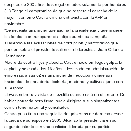
después de 200 años de ser gobernados solamente por hombres
GYD 241.048608
(...) Tengo el compromiso de que se respete el derecho de la
HKD 9.04099
mujer", comentó Castro en una entrevista con la AFP en
HNL 30.88171
noviembre.
HRK 7.536585
"Se necesita una mujer que asuma la presidencia y que maneje
HTG 150.649793
los fondos con transparencia", dijo durante su campaña,
HUF 364.625083
aludiendo a las acusaciones de corrupción y narcotráfico que
IDR 20648.821428
penden sobre el presidente saliente, el derechista Juan Orlando
ILS 3.46629
Hernández.
IMP 0.856077
Madre de cuatro hijos y abuela, Castro nació en Tegucigalpa, la
INR 109.809273
capital, y se casó a los 16 años. Licenciada en administración de
IQD 1509.393123
empresas, a sus 62 es una mujer de negocios y dirige sus
IRR
haciendas de ganadería, lechería, maderas y cultivos, junto con
1584474.640687
su esposo.
ISK 142.41109
Lleva sombrero y viste de mezclilla cuando está en el terreno. De
JEP 0.856077
hablar pausado pero firme, suele dirigirse a sus simpatizantes
JMD 182.637459
con un tono maternal y conciliador.
JOD 0.81708
Castro puso fin a una seguidilla de gobiernos de derecha desde
JPY 182.544457
la caída de su esposo en 2009. Alcanzó la presidencia en su
KES 149.083075
segundo intento con una coalición liderada por su partido,
KGS 100.783234