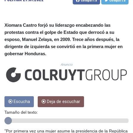
CUC 1.152471
CUP 30.540479
CVE 110.809379
CZK 24.24407
Xiomara Castro forjó su liderazgo encabezando las
DJF 204.817306
protestas contra el golpe de Estado que derrocó a su
DKK 7.476217
esposo, Manuel Zelaya, en 2009. Trece años después, la
DOP 67.193733
dirigente de izquierda se convirtió en la primera mujer en
DZD 153.365094
EGP 57.264782
gobernar Honduras.
ERN 17.287064
Anuncio
ETB 185.968128
FJD 2.552089
FKP 0.856077
GBP 0.85641
GEL 3.013725
GGP 0.856077
Escucha
Deja de escuchar
GHS 13.524239
GIP 0.856077
Tamaño del texto:
GMD 85.282572
GNF 10118.69464
"Por primera vez una mujer asume la presidencia de la República
GTQ 8.791437