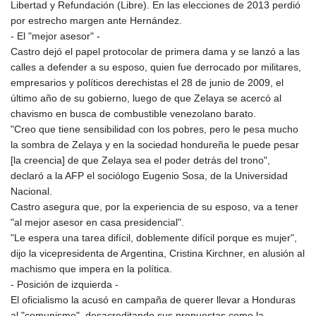
Libertad y Refundación (Libre). En las elecciones de 2013 perdió
KHR 4675.235131
por estrecho margen ante Hernández.
KMF 492.105126
- El "mejor asesor" -
KRW 1640.600173
Castro dejó el papel protocolar de primera dama y se lanzó a las
KWD 0.356874
calles a defender a su esposo, quien fue derrocado por militares,
KYD 0.960205
empresarios y políticos derechistas el 28 de junio de 2009, el
KZT 539.927945
último año de su gobierno, luego de que Zelaya se acercó al
LAK 26033.64904
chavismo en busca de combustible venezolano barato.
LBP
"Creo que tiene sensibilidad con los pobres, pero le pesa mucho
103179.229954
la sombra de Zelaya y en la sociedad hondureña le puede pesar
LKR 387.028882
[la creencia] de que Zelaya sea el poder detrás del trono",
LRD 207.974585
declaró a la AFP el sociólogo Eugenio Sosa, de la Universidad
LSL 18.793369
Nacional.
LTL 3.402947
Castro asegura que, por la experiencia de su esposo, va a tener
LVL 0.697118
"al mejor asesor en casa presidencial".
LYD 7.344833
"Le espera una tarea difícil, doblemente difícil porque es mujer",
MAD 10.750192
dijo la vicepresidenta de Argentina, Cristina Kirchner, en alusión al
MDL 20.047704
machismo que impera en la política.
MGA 4953.772522
- Posición de izquierda -
MKD 61.427977
El oficialismo la acusó en campaña de querer llevar a Honduras
MMK 2419.54797
al "comunismo", desacreditando sus propuestas como la