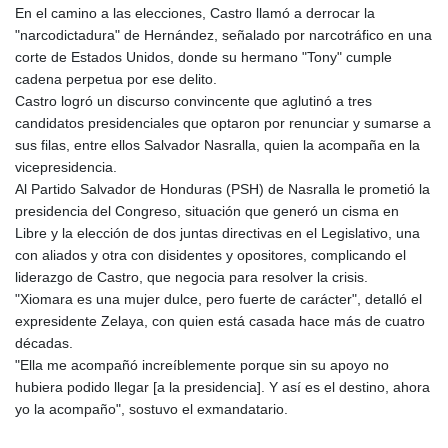
En el camino a las elecciones, Castro llamó a derrocar la
PLN 4.300443
"narcodictadura" de Hernández, señalado por narcotráfico en una
PYG 6853.617163
corte de Estados Unidos, donde su hermano "Tony" cumple
QAR 4.211823
cadena perpetua por ese delito.
RON 5.256075
Castro logró un discurso convincente que aglutinó a tres
RSD 117.326118
candidatos presidenciales que optaron por renunciar y sumarse a
RUB 93.901208
sus filas, entre ellos Salvador Nasralla, quien la acompaña en la
RWF 1692.588862
vicepresidencia.
SAR 4.32768
Al Partido Salvador de Honduras (PSH) de Nasralla le prometió la
SBD 9.298537
presidencia del Congreso, situación que generó un cisma en
SCR 16.618402
Libre y la elección de dos juntas directivas en el Legislativo, una
SDG 692.059091
con aliados y otra con disidentes y opositores, complicando el
SEK 10.953862
liderazgo de Castro, que negocia para resolver la crisis.
SGD 1.478943
"Xiomara es una mujer dulce, pero fuerte de carácter", detalló el
SLE 28.350098
expresidente Zelaya, con quien está casada hace más de cuatro
SOS 658.506319
décadas.
SRD 43.640038
"Ella me acompañó increíblemente porque sin su apoyo no
STD 23853.821162
hubiera podido llegar [a la presidencia]. Y así es el destino, ahora
STN 24.459377
yo la acompaño", sostuvo el exmandatario.
SVC 10.0813
SZL 18.777732