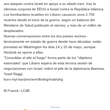
PLN 4.300443
sus ataques contra Israel en apoyo a su aliado iraní, tras la
PYG 6853.617163
ofensiva conjunta de EEUU e Israel contra la República Islámica.
QAR 4.211823
Los bombardeos israelíes en Líbano causaron unos 2.750
RON 5.256075
muertos desde el inicio de la guerra, según un balance del
RSD 117.326118
Ministerio de Salud publicado el viernes, y más de un millón de
RUB 93.901208
desplazados.
RWF 1692.588862
Nuevas conversaciones entre los dos países vecinos -
SAR 4.32768
técnicamente en estado de guerra desde hace décadas- están
SBD 9.298537
previstas en Washington los días 14 y 15 de mayo, aunque
SCR 16.618402
Hezbolá se opone a ellas.
SDG 692.059091
"Consolidar el alto el fuego" forma parte de los "objetivos
SEK 10.953862
esenciales" que Líbano espera de esta tercera sesión de
SGD 1.478943
negociaciones con Israel, indicó el jefe de la diplomacia libanesa,
SLE 28.350098
Yusef Raggi.
SOS 658.506319
burx-myl-bar/pno/arm/lb/ahg/mab/ahg
SRD 43.640038
STD 23853.821162
M.Franck--LCdB
STN 24.459377
SVC 10.0813
SZL 18.777732
Anuncio