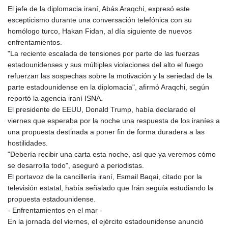
GYD 241.048608
El jefe de la diplomacia iraní, Abás Araqchi, expresó este
HKD 9.04099
escepticismo durante una conversación telefónica con su
HNL 30.88171
homólogo turco, Hakan Fidan, al día siguiente de nuevos
HRK 7.536585
enfrentamientos.
HTG 150.649793
"La reciente escalada de tensiones por parte de las fuerzas
HUF 364.625083
estadounidenses y sus múltiples violaciones del alto el fuego
IDR 20648.821428
refuerzan las sospechas sobre la motivación y la seriedad de la
ILS 3.46629
parte estadounidense en la diplomacia", afirmó Araqchi, según
IMP 0.856077
reportó la agencia iraní ISNA.
INR 109.809273
El presidente de EEUU, Donald Trump, había declarado el
IQD 1509.393123
viernes que esperaba por la noche una respuesta de los iraníes a
IRR
una propuesta destinada a poner fin de forma duradera a las
1584474.640687
hostilidades.
ISK 142.41109
"Debería recibir una carta esta noche, así que ya veremos cómo
JEP 0.856077
se desarrolla todo", aseguró a periodistas.
JMD 182.637459
El portavoz de la cancillería iraní, Esmail Baqai, citado por la
JOD 0.81708
televisión estatal, había señalado que Irán seguía estudiando la
JPY 182.544457
propuesta estadounidense.
KES 149.083075
- Enfrentamientos en el mar -
KGS 100.783234
En la jornada del viernes, el ejército estadounidense anunció