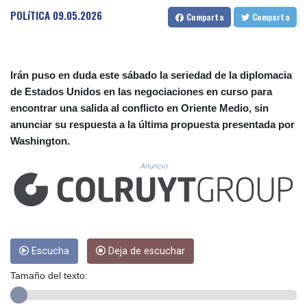
CUC 1.152471
POLíTICA
09.05.2026
Comparta
Comparta
CUP 30.540479
CVE 110.809379
CZK 24.24407
DJF 204.817306
Irán puso en duda este sábado la seriedad de la diplomacia
DKK 7.476217
de Estados Unidos en las negociaciones en curso para
DOP 67.193733
encontrar una salida al conflicto en Oriente Medio, sin
DZD 153.365094
EGP 57.264782
anunciar su respuesta a la última propuesta presentada por
ERN 17.287064
Washington.
ETB 185.968128
Anuncio
FJD 2.552089
FKP 0.856077
GBP 0.85641
GEL 3.013725
GGP 0.856077
GHS 13.524239
Escucha
Deja de escuchar
GIP 0.856077
GMD 85.282572
Tamaño del texto:
GNF 10118.69464
GTQ 8.791437