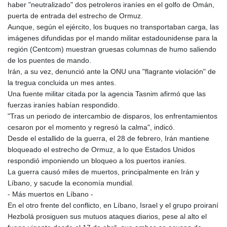
KHR 4675.235131
haber "neutralizado" dos petroleros iraníes en el golfo de Omán,
KMF 492.105126
puerta de entrada del estrecho de Ormuz.
KRW 1640.600173
Aunque, según el ejército, los buques no transportaban carga, las
KWD 0.356874
imágenes difundidas por el mando militar estadounidense para la
KYD 0.960205
región (Centcom) muestran gruesas columnas de humo saliendo
KZT 539.927945
de los puentes de mando.
LAK 26033.64904
Irán, a su vez, denunció ante la ONU una "flagrante violación" de
LBP
la tregua concluida un mes antes.
103179.229954
Una fuente militar citada por la agencia Tasnim afirmó que las
LKR 387.028882
fuerzas iraníes habían respondido.
LRD 207.974585
"Tras un periodo de intercambio de disparos, los enfrentamientos
LSL 18.793369
cesaron por el momento y regresó la calma", indicó.
LTL 3.402947
Desde el estallido de la guerra, el 28 de febrero, Irán mantiene
LVL 0.697118
bloqueado el estrecho de Ormuz, a lo que Estados Unidos
LYD 7.344833
respondió imponiendo un bloqueo a los puertos iraníes.
MAD 10.750192
La guerra causó miles de muertos, principalmente en Irán y
MDL 20.047704
Líbano, y sacude la economía mundial.
MGA 4953.772522
- Más muertos en Líbano -
MKD 61.427977
En el otro frente del conflicto, en Líbano, Israel y el grupo proiraní
MMK 2419.54797
Hezbolá prosiguen sus mutuos ataques diarios, pese al alto el