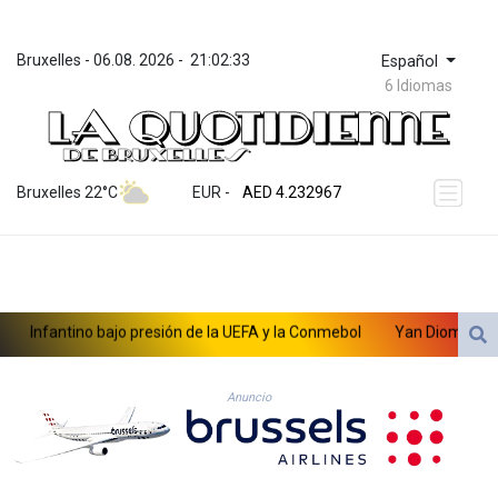
Bruxelles
 - 
06.08. 2026
 - 
21:02:33
Español
6 Idiomas
ZWL 371.095165
AED 4.232967
Bruxelles 22°C
EUR
 - 
AED 4.232967
AFN 75.479359
ALL 93.095382
AMD 422.092766
AOA 1057.968242
ARS 1728.428661
nfantino bajo presión de la UEFA y la Conmebol
Yan Diomandé, la nu
AUD 1.638336
AWG 2.074448
AZN 1.961602
Anuncio
BAM 1.952566
BBD 2.320646
BDT 142.623742
BHD 0.434608