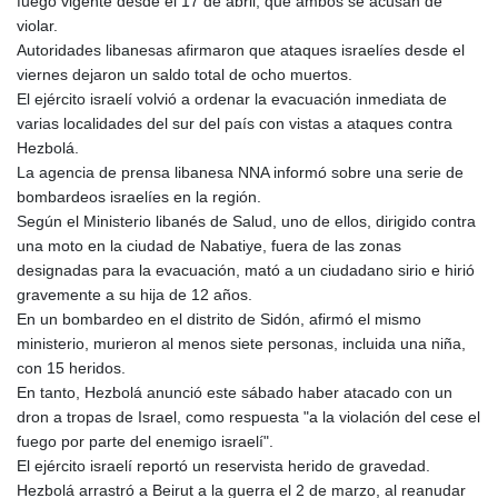
MNT 4144.10128
fuego vigente desde el 17 de abril, que ambos se acusan de
MOP 9.310037
violar.
MRU 46.191483
Autoridades libanesas afirmaron que ataques israelíes desde el
MUR 54.096679
viernes dejaron un saldo total de ocho muertos.
MVR 17.805023
El ejército israelí volvió a ordenar la evacuación inmediata de
MWK 1997.873162
varias localidades del sur del país con vistas a ataques contra
MXN 19.839187
Hezbolá.
MYR 4.713377
La agencia de prensa libanesa NNA informó sobre una serie de
MZN 73.654852
bombardeos israelíes en la región.
NAD 18.793287
Según el Ministerio libanés de Salud, uno de ellos, dirigido contra
NGN 1570.218621
una moto en la ciudad de Nabatiye, fuera de las zonas
NIO 42.399764
designadas para la evacuación, mató a un ciudadano sirio e hirió
NOK 10.999988
gravemente a su hija de 12 años.
NPR 175.441856
En un bombardeo en el distrito de Sidón, afirmó el mismo
NZD 1.96294
ministerio, murieron al menos siete personas, incluida una niña,
OMR 0.443115
con 15 heridos.
PAB 1.152181
En tanto, Hezbolá anunció este sábado haber atacado con un
PEN 3.894648
dron a tropas de Israel, como respuesta "a la violación del cese el
PGK 5.090567
fuego por parte del enemigo israelí".
PHP 70.070805
El ejército israelí reportó un reservista herido de gravedad.
PKR 319.87712
Hezbolá arrastró a Beirut a la guerra el 2 de marzo, al reanudar