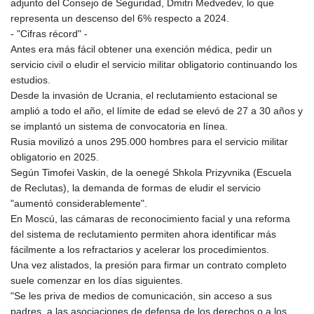
adjunto del Consejo de Seguridad, Dmitri Medvedev, lo que
KMF 492.524896
representa un descenso del 6% respecto a 2024.
KRW 1640.253536
- "Cifras récord" -
KWD 0.357104
Antes era más fácil obtener una exención médica, pedir un
KYD 0.960897
servicio civil o eludir el servicio militar obligatorio continuando los
KZT 540.397715
estudios.
LAK 26033.935768
Desde la invasión de Ucrania, el reclutamiento estacional se
LBP
amplió a todo el año, el límite de edad se elevó de 27 a 30 años y
103255.774835
se implantó un sistema de convocatoria en línea.
LKR 386.757893
Rusia movilizó a unos 295.000 hombres para el servicio militar
LRD 208.125242
obligatorio en 2025.
LSL 18.73251
Según Timofei Vaskin, de la oenegé Shkola Prizyvnika (Escuela
LTL 3.413847
de Reclutas), la demanda de formas de eludir el servicio
LVL 0.699351
"aumentó considerablemente".
LYD 7.334236
En Moscú, las cámaras de reconocimiento facial y una reforma
MAD 10.746522
del sistema de reclutamiento permiten ahora identificar más
MDL 20.051112
fácilmente a los refractarios y acelerar los procedimientos.
MGA 4920.499886
Una vez alistados, la presión para firmar un contrato completo
MKD 61.581589
suele comenzar en los días siguientes.
MMK 2427.420348
"Se les priva de medios de comunicación, sin acceso a sus
MNT 4155.540854
padres, a las asociaciones de defensa de los derechos o a los