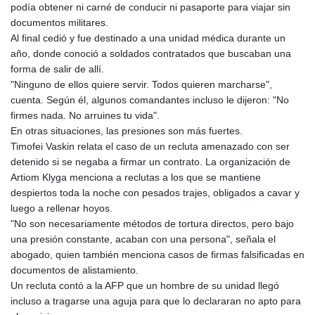
podía obtener ni carné de conducir ni pasaporte para viajar sin
PYG 6856.089901
documentos militares.
QAR 4.214894
Al final cedió y fue destinado a una unidad médica durante un
RON 5.236955
año, donde conoció a soldados contratados que buscaban una
RSD 117.384082
forma de salir de allí.
RUB 95.549993
"Ninguno de ellos quiere servir. Todos quieren marcharse",
RWF 1695.516834
cuenta. Según él, algunos comandantes incluso le dijeron: "No
SAR 4.329547
firmes nada. No arruines tu vida".
SBD 9.325255
En otras situaciones, las presiones son más fuertes.
SCR 17.016079
Timofei Vaskin relata el caso de un recluta amenazado con ser
SDG 694.270285
detenido si se negaba a firmar un contrato. La organización de
SEK 10.959668
Artiom Klyga menciona a reclutas a los que se mantiene
SGD 1.478986
despiertos toda la noche con pesados trajes, obligados a cavar y
SLE 28.426733
luego a rellenar hoyos.
SOS 659.000879
"No son necesariamente métodos de tortura directos, pero bajo
SRD 43.779826
una presión constante, acaban con una persona", señala el
STD 23930.227936
abogado, quien también menciona casos de firmas falsificadas en
STN 24.507895
documentos de alistamiento.
SVC 10.089119
Un recluta contó a la AFP que un hombre de su unidad llegó
SZL 18.728709
incluso a tragarse una aguja para que lo declararan no apto para
THB 38.135438