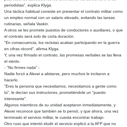
MOP 9.317581
periodistas", explica Klyga.
MRU 46.35313
Una táctica habitual consiste en presentar el contrato militar como
MUR 54.339702
un empleo normal con un salario elevado, evitando las tareas
MVR 17.862554
rutinarias, señala Vaskin.
MWK 1999.409468
A otros se les promete puestos de conductores o auxiliares, o que
MXN 19.816182
el contrato será solo de corta duración.
MYR 4.732137
"En consecuencia, los reclutas acaban participando en la guerra
MZN 73.884528
en cifras récord", afirma Klyga.
NAD 18.732267
Y, una vez firmado el contrato, las promesas verbales se las lleva
NGN 1574.207318
el viento.
NIO 42.433118
- "No firmes nada" -
NOK 10.993363
Nadie forzó a Alexei a alistarse, pero muchos le incitaron a
NPR 175.557514
hacerlo.
NZD 1.96081
"Eres la persona que necesitamos, necesitamos a gente como
OMR 0.444544
tú", le decían sus instructores, prometiéndole un "puesto
PAB 1.153056
interesante".
PEN 3.904873
Algunos miembros de su unidad aceptaron inmediatamente, y
PGK 5.095641
Alexei reconoce que también se lo pensó, y que ahora, una vez
PHP 70.241488
terminado el servicio militar, le cuesta encontrar trabajo.
PKR 320.115879
Otro ruso que intentó eludir el servicio explicó a la AFP que no
PLN 4.303664