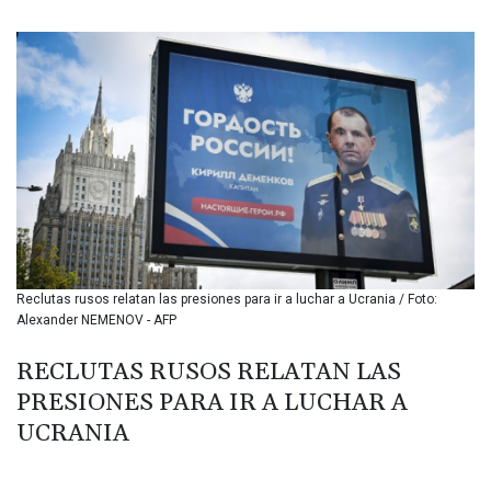
BMD 1.156162
BND 1.477557
BOB 13.704237
BRL 5.878856
BSD 1.153051
BTN 109.721073
BWP 15.563744
BYN 3.433447
BYR 22660.78355
BZD 2.319007
CAD 1.611742
CDF 2615.820009
Reclutas rusos relatan las presiones para ir a luchar a Ucrania / Foto:
CHF 0.934312
Alexander NEMENOV - AFP
CLF 0.02682
CLP 1055.576434
RECLUTAS RUSOS RELATAN LAS
CNY 7.801321
PRESIONES PARA IR A LUCHAR A
CNH 7.797096
COP 3650.340066
UCRANIA
CRC 524.159776
CUC 1.156162