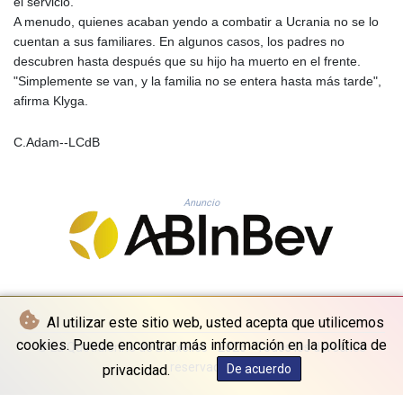
el servicio.
TJS 10.636896
A menudo, quienes acaban yendo a combatir a Ucrania no se lo
TMT 4.05813
cuentan a sus familiares. En algunos casos, los padres no
TND 3.387359
descubren hasta después que su hijo ha muerto en el frente.
TRY 55.169782
"Simplemente se van, y la familia no se entera hasta más tarde",
TTD 7.815382
afirma Klyga.
TWD 37.278161
TZS 3060.943464
C.Adam--LCdB
UAH 51.642342
UGX 4294.417592
USD 1.156162
Anuncio
UYU 46.413947
UZS 13790.143929
VES 873.784093
VND 30253.302202
VUV 138.00696
WST 3.16062
Al utilizar este sitio web, usted acepta que utilicemos
XAF 656.157012
XAG 0.018007
cookies. Puede encontrar más información en la política de
© La Quotidienne de Bruxelles - 2026 - Todos los derechos
XAU 0.000266
reservados
privacidad.
De acuerdo
XCD 3.124586
XCG 2.078142