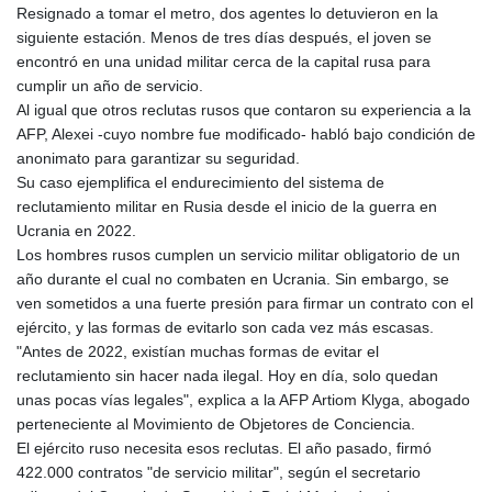
Resignado a tomar el metro, dos agentes lo detuvieron en la
HKD 9.070539
siguiente estación. Menos de tres días después, el joven se
HNL 30.905421
encontró en una unidad militar cerca de la capital rusa para
HRK 7.534365
cumplir un año de servicio.
HTG 150.766609
Al igual que otros reclutas rusos que contaron su experiencia a la
HUF 363.454703
AFP, Alexei -cuyo nombre fue modificado- habló bajo condición de
IDR 20538.069336
anonimato para garantizar su seguridad.
ILS 3.466464
Su caso ejemplifica el endurecimiento del sistema de
IMP 0.857585
reclutamiento militar en Rusia desde el inicio de la guerra en
INR 110.147015
Ucrania en 2022.
IQD 1510.466959
Los hombres rusos cumplen un servicio militar obligatorio de un
IRR
año durante el cual no combaten en Ucrania. Sin embargo, se
1590359.224806
ven sometidos a una fuerte presión para firmar un contrato con el
ISK 142.612646
ejército, y las formas de evitarlo son cada vez más escasas.
JEP 0.857585
"Antes de 2022, existían muchas formas de evitar el
JMD 183.115818
reclutamiento sin hacer nada ilegal. Hoy en día, solo quedan
JOD 0.819729
unas pocas vías legales", explica a la AFP Artiom Klyga, abogado
JPY 183.485869
perteneciente al Movimiento de Objetores de Conciencia.
KES 149.56077
El ejército ruso necesita esos reclutas. El año pasado, firmó
KGS 101.10619
422.000 contratos "de servicio militar", según el secretario
KHR 4683.447881