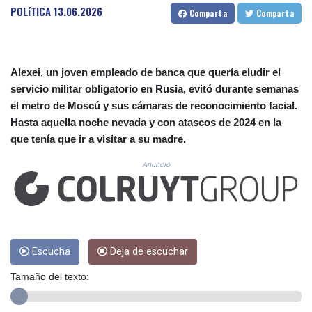
CUP 30.638304
POLíTICA
13.06.2026
Comparta
Comparta
CVE 110.296236
CZK 24.270279
DJF 205.33259
DKK 7.475775
Alexei, un joven empleado de banca que quería eludir el
DOP 67.310518
servicio militar obligatorio en Rusia, evitó durante semanas
DZD 153.693346
el metro de Moscú y sus cámaras de reconocimiento facial.
EGP 57.714706
Hasta aquella noche nevada y con atascos de 2024 en la
ERN 17.342436
que tenía que ir a visitar a su madre.
ETB 186.10863
FJD 2.553443
Anuncio
FKP 0.857585
GBP 0.856156
GEL 3.018079
GGP 0.857585
GHS 13.528316
GIP 0.857585
Escucha
Deja de escuchar
GMD 84.980911
Tamaño del texto:
GNF 10126.955552
GTQ 8.797491
GYD 241.183453