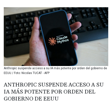
BIF 3440.896583
BMD 1.154855
BND 1.478624
BOB 14.004993
BRL 5.916207
BSD 1.153151
BTN 109.628664
BWP 15.63742
BYN 3.410563
BYR 22635.15384
BZD 2.319233
CAD 1.618125
Anthropic suspende acceso a su IA más potente por orden del gobierno de
CDF 2611.126427
EEUU / Foto: Nicolas TUCAT - AFP
CHF 0.932311
CLF 0.026733
ANTHROPIC SUSPENDE ACCESO A SU
CLP 1055.559908
IA MÁS POTENTE POR ORDEN DEL
CNY 7.795147
CNH 7.793913
GOBIERNO DE EEUU
COP 3675.544784
CRC 522.915026