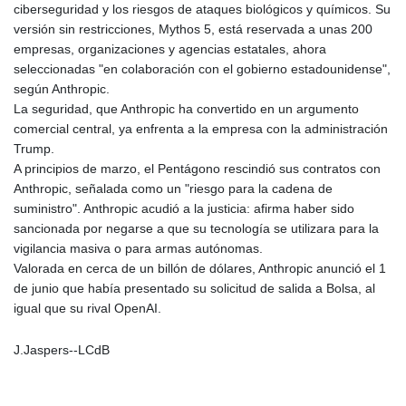
ciberseguridad y los riesgos de ataques biológicos y químicos. Su
PLN 4.30117
versión sin restricciones, Mythos 5, está reservada a unas 200
PYG 6876.93715
empresas, organizaciones y agencias estatales, ahora
QAR 4.215887
seleccionadas "en colaboración con el gobierno estadounidense",
RON 5.244777
según Anthropic.
RSD 117.358631
La seguridad, que Anthropic ha convertido en un argumento
RUB 93.515578
comercial central, ya enfrenta a la empresa con la administración
RWF 1693.938243
Trump.
SAR 4.333626
A principios de marzo, el Pentágono rescindió sus contratos con
SBD 9.317771
Anthropic, señalada como un "riesgo para la cadena de
SCR 16.99798
suministro". Anthropic acudió a la justicia: afirma haber sido
SDG 693.483603
sancionada por negarse a que su tecnología se utilizara para la
SEK 10.953417
vigilancia masiva o para armas autónomas.
SGD 1.479663
Valorada en cerca de un billón de dólares, Anthropic anunció el 1
SLE 28.408276
de junio que había presentado su solicitud de salida a Bolsa, al
SOS 659.009126
igual que su rival OpenAI.
SRD 43.501064
STD 23903.162464
J.Jaspers--LCdB
STN 24.481764
SVC 10.089834
SZL 18.902002