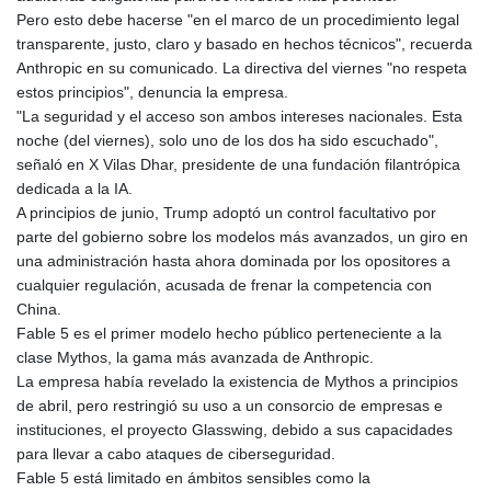
MNT 4152.673297
Pero esto debe hacerse "en el marco de un procedimiento legal
MOP 9.316283
transparente, justo, claro y basado en hechos técnicos", recuerda
MRU 46.240358
Anthropic en su comunicado. La directiva del viernes "no respeta
MUR 54.209096
estos principios", denuncia la empresa.
MVR 17.842347
"La seguridad y el acceso son ambos intereses nacionales. Esta
MWK 1999.510632
noche (del viernes), solo uno de los dos ha sido escuchado",
MXN 19.917775
señaló en X Vilas Dhar, presidente de una fundación filantrópica
MYR 4.721853
dedicada a la IA.
MZN 73.807157
A principios de junio, Trump adoptó un control facultativo por
NAD 18.917964
parte del gobierno sobre los modelos más avanzados, un giro en
NGN 1572.381111
una administración hasta ahora dominada por los opositores a
NIO 42.438205
cualquier regulación, acusada de frenar la competencia con
NOK 11.00856
China.
NPR 175.401109
Fable 5 es el primer modelo hecho público perteneciente a la
NZD 1.964222
clase Mythos, la gama más avanzada de Anthropic.
OMR 0.444037
La empresa había revelado la existencia de Mythos a principios
PAB 1.153176
de abril, pero restringió su uso a un consorcio de empresas e
PEN 3.903611
instituciones, el proyecto Glasswing, debido a sus capacidades
PGK 5.170149
para llevar a cabo ataques de ciberseguridad.
PHP 70.148769
Fable 5 está limitado en ámbitos sensibles como la
PKR 320.189388