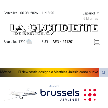
Bruxelles
 - 
06.08. 2026
 - 
11:18:20
Español
6 Idiomas
ZWL 371.86277
AED 4.241201
Bruxelles 17°C
EUR
 - 
AED 4.241201
AFN 76.219915
ALL 93.210974
AMD 421.7986
AOA 1060.156793
ARS 1727.958172
co
El Newcastle designa a Matthias Jaissle como nuevo entrenador
AUD 1.63908
AWG 2.081626
AZN 1.959559
Anuncio
BAM 1.954403
BBD 2.32254
BDT 142.738005
BHD 0.43488