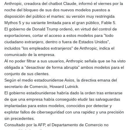
Anthropic, creadora del chatbot Claude, informó el viernes por la
GYD 241.227629
noche del bloqueo de sus dos nuevos modelos puestos a
HKD 9.058306
disposición del público el martes: su versión muy restringida
HNL 30.907112
Mythos 5 y su variante limitada para el gran público, Fable 5.
HRK 7.534038
El gobierno de Donald Trump ordenó, en virtud del control de
HTG 150.767698
exportaciones, cortar el acceso a estos modelos para "todo
HUF 362.223087
ciudadano extranjero, dentro o fuera de Estados Unidos",
IDR 20682.294394
incluidos "los empleados extranjeros" de Anthropic, indica el
ILS 3.477385
comunicado de la empresa.
IMP 0.857848
Al no poder filtrar a sus usuarios, Anthropic señala que se ha visto
INR 109.932764
obligada a "desactivar de forma abrupta" ambos modelos para el
IQD 1510.627108
conjunto de sus clientes.
IRR
Según el medio estadounidense Axios, la directiva emana del
1587694.361999
secretario de Comercio, Howard Lutnick.
ISK 141.792902
El gobierno estadounidense habría dado la orden tras enterarse
JEP 0.857848
de que una empresa había conseguido eludir las salvaguardas
JMD 183.243508
implantadas para estos modelos, conocidos por detectar y
JOD 0.818791
explotar fallos de ciberseguridad con una rapidez y una precisión
JPY 182.181232
sin precedentes.
KES 149.439303
Consultado por la AFP, el Departamento de Comercio no
KGS 100.991685