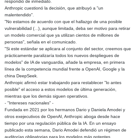
respondió de inmediato.
KHR 4673.518854
Anthropic cuestionó la decisión, que atribuyó a "un
KMF 493.12343
malentendido".
KRW 1638.640772
"No estamos de acuerdo con que el hallazgo de una posible
KWD 0.357023
vulnerabilidad (...), aunque limitada, deba ser motivo para retirar
KYD 0.961017
un modelo comercial que ya utilizan cientos de millones de
KZT 541.135669
personas", señala en el comunicado.
LAK 26067.486096
"Si este estándar se aplicara al conjunto del sector, creemos que
LBP
prácticamente paralizaría todos los nuevos despliegues de
103263.512096
modelos" de IA de vanguardia, añade la empresa, en primera
LKR 386.906578
línea de la competencia mundial frente a OpenAI, Google y la
LRD 208.141271
china DeepSeek.
LSL 18.917964
Anthropic afirmó estar trabajando para restablecer "lo antes
LTL 3.409986
posible" el acceso a estos modelos de última generación,
LVL 0.69856
mientras que los demás siguen operativos.
LYD 7.339597
- "Intereses nacionales" -
MAD 10.74762
Fundada en 2021 por los hermanos Dario y Daniela Amodei y
MDL 20.03577
otros exejecutivos de OpenAI, Anthropic aboga desde hace
MGA 4908.365176
tiempo por una regulación pública de la IA. En un ensayo
MKD 61.481068
publicado esta semana, Dario Amodei defendió un régimen de
MMK 2424.552772
auditorías obligatorias para los modelos más potentes.