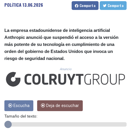
CUC 1.154855
POLíTICA
13.06.2026
Comparta
Comparta
CUP 30.603652
CVE 110.186265
CZK 24.201154
DJF 205.338828
La empresa estadounidense de inteligencia artificial
DKK 7.47541
Anthropic anunció que suspendió el acceso a la versión
DOP 67.250199
más potente de su tecnología en cumplimiento de una
DZD 153.530983
orden del gobierno de Estados Unidos que invoca un
EGP 57.54318
riesgo de seguridad nacional.
ERN 17.322822
ETB 186.117873
Anuncio
FJD 2.553963
FKP 0.857848
GBP 0.857774
GEL 3.019946
GGP 0.857848
GHS 13.520339
Escucha
Deja de escuchar
GIP 0.857848
Tamaño del texto:
GMD 84.878181
GNF 10128.411837
GTQ 8.795715