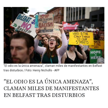
BIF 3451.157116
BMD 1.156136
BND 1.477082
BOB 13.69983
BRL 5.876989
BSD 1.152686
BTN 109.688637
BWP 15.558807
BYN 3.432357
BYR 22660.258427
BZD 2.318271
CAD 1.61333
"El odio es la única amenaza", claman miles de manifestantes en Belfast
CDF 2615.761404
tras disturbios / Foto: Henry Nicholls - AFP
CHF 0.934181
CLF 0.026836
"EL ODIO ES LA ÚNICA AMENAZA",
CLP 1056.199727
CLAMAN MILES DE MANIFESTANTES
CNY 7.801146
CNH 7.796152
EN BELFAST TRAS DISTURBIOS
COP 3633.55485
CRC 523.993489