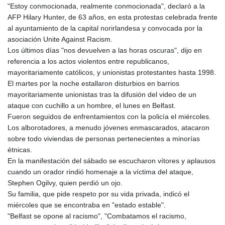
"Estoy conmocionada, realmente conmocionada", declaró a la
GYD 241.157003
AFP Hilary Hunter, de 63 años, en esta protestas celebrada frente
HKD 9.067746
al ayuntamiento de la capital norirlandesa y convocada por la
HNL 30.895616
asociación Unite Against Racism.
HRK 7.536622
Los últimos días "nos devuelven a las horas oscuras", dijo en
HTG 150.718127
referencia a los actos violentos entre republicanos,
HUF 363.096405
mayoritariamente católicos, y unionistas protestantes hasta 1998.
IDR 20580.370421
El martes por la noche estallaron disturbios en barrios
ILS 3.468234
mayoritariamente unionistas tras la difusión del video de un
IMP 0.8566
ataque con cuchillo a un hombre, el lunes en Belfast.
INR 110.076256
Fueron seguidos de enfrentamientos con la policía el miércoles.
IQD 1509.981237
Los alborotadores, a menudo jóvenes enmascarados, atacaron
IRR
sobre todo viviendas de personas pertenecientes a minorías
1590322.371805
étnicas.
ISK 142.598215
En la manifestación del sábado se escucharon vítores y aplausos
JEP 0.8566
cuando un orador rindió homenaje a la víctima del ataque,
JMD 183.057725
Stephen Ogilvy, quien perdió un ojo.
JOD 0.819746
Su familia, que pide respeto por su vida privada, indicó el
JPY 182.445186
miércoles que se encontraba en "estado estable".
KES 149.158147
"Belfast se opone al racismo", "Combatamos el racismo,
KGS 101.104505