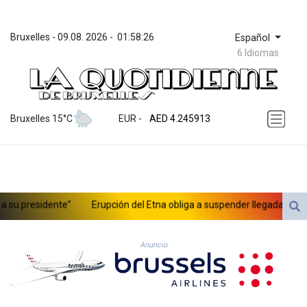
Bruxelles
 - 
09.08. 2026
 - 
01:58:26
Español
6 Idiomas
ZWL 372.275202
AED 4.245913
Bruxelles 15°C
EUR
 - 
AED 4.245913
AFN 76.887634
ALL 93.218842
AMD 422.094755
AOA 1060.176801
ARS 1724.882567
 presidente"
Erupción del Etna obliga a suspender llegadas a un aer
AUD 1.638747
AWG 2.082489
AZN 1.97002
Anuncio
BAM 1.955776
BBD 2.321671
BDT 142.688227
BHD 0.434695