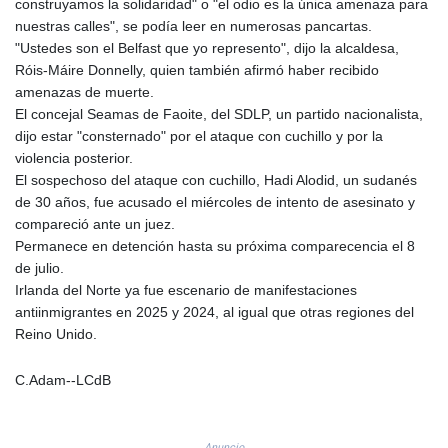
construyamos la solidaridad" o "el odio es la única amenaza para
KHR 4681.941823
nuestras calles", se podía leer en numerosas pancartas.
KMF 492.514185
"Ustedes son el Belfast que yo represento", dijo la alcaldesa,
KRW 1627.712241
Róis-Máire Donnelly, quien también afirmó haber recibido
KWD 0.356853
amenazas de muerte.
KYD 0.960588
El concejal Seamas de Faoite, del SDLP, un partido nacionalista,
KZT 540.233287
dijo estar "consternado" por el ataque con cuchillo y por la
LAK 26025.676609
violencia posterior.
LBP
El sospechoso del ataque con cuchillo, Hadi Alodid, un sudanés
103223.017367
de 30 años, fue acusado el miércoles de intento de asesinato y
LKR 386.635196
compareció ante un juez.
LRD 208.057415
Permanece en detención hasta su próxima comparecencia el 8
LSL 18.726567
de julio.
LTL 3.413768
Irlanda del Norte ya fue escenario de manifestaciones
LVL 0.699335
antiinmigrantes en 2025 y 2024, al igual que otras regiones del
LYD 7.331909
Reino Unido.
MAD 10.743067
MDL 20.044751
C.Adam--LCdB
MGA 4918.938878
MKD 61.524236
MMK 2427.596601
Anuncio