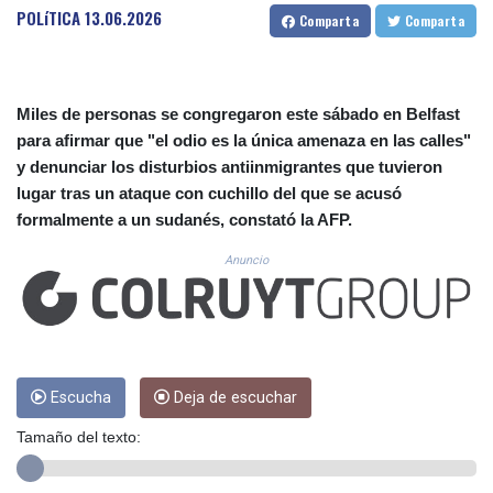
CUC 1.156136
POLíTICA
13.06.2026
Comparta
Comparta
CUP 30.637594
CVE 110.26363
CZK 24.258158
DJF 205.267449
Miles de personas se congregaron este sábado en Belfast
DKK 7.477932
para afirmar que "el odio es la única amenaza en las calles"
DOP 67.289164
y denunciar los disturbios antiinmigrantes que tuvieron
DZD 152.967099
lugar tras un ataque con cuchillo del que se acusó
EGP 57.293288
formalmente a un sudanés, constató la AFP.
ERN 17.342035
ETB 186.049588
Anuncio
FJD 2.553384
FKP 0.8566
GBP 0.856968
GEL 3.017966
GGP 0.8566
GHS 13.526832
Escucha
Deja de escuchar
GIP 0.8566
Tamaño del texto:
GMD 84.980421
GNF 10123.874202
GTQ 8.794891