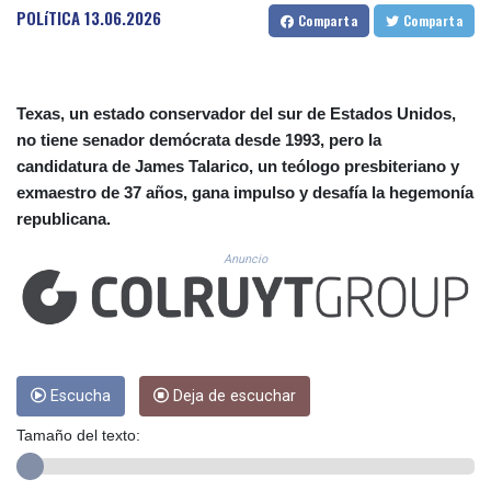
CUC 1.155508
POLíTICA
13.06.2026
Comparta
Comparta
CUP 30.620975
CVE 110.577359
CZK 24.184522
DJF 205.35721
Texas, un estado conservador del sur de Estados Unidos,
DKK 7.475388
no tiene senador demócrata desde 1993, pero la
DOP 67.30804
candidatura de James Talarico, un teólogo presbiteriano y
DZD 153.466204
exmaestro de 37 años, gana impulso y desafía la hegemonía
EGP 57.550907
republicana.
ERN 17.332627
ETB 184.823403
Anuncio
FJD 2.553308
FKP 0.858801
GBP 0.857994
GEL 3.021622
GGP 0.858801
GHS 13.548336
Escucha
Deja de escuchar
GIP 0.858801
Tamaño del texto:
GMD 84.931759
GNF 10148.261152
GTQ 8.809078