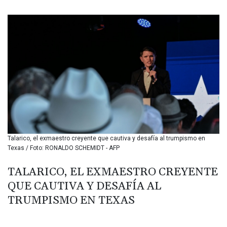
BIF 3457.859125
BMD 1.155508
BND 1.48089
BOB 14.025967
BRL 5.938617
BSD 1.154928
BTN 109.794748
BWP 15.661517
BYN 3.415745
BYR 22647.966202
BZD 2.322716
CAD 1.618749
Talarico, el exmaestro creyente que cautiva y desafía al trumpismo en
CDF 2612.604653
Texas / Foto: RONALDO SCHEMIDT - AFP
CHF 0.93223
CLF 0.026748
TALARICO, EL EXMAESTRO CREYENTE
CLP 1056.157931
QUE CAUTIVA Y DESAFÍA AL
CNY 7.799775
CNH 7.796366
TRUMPISMO EN TEXAS
COP 3677.625283
CRC 523.720823