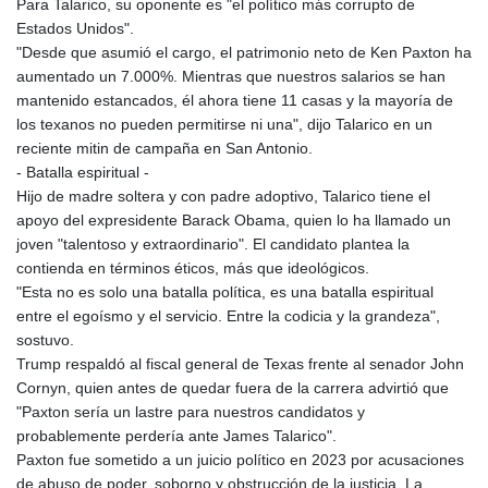
Para Talarico, su oponente es "el político más corrupto de
KHR 4682.700886
Estados Unidos".
KMF 493.401915
"Desde que asumió el cargo, el patrimonio neto de Ken Paxton ha
KRW 1644.196411
aumentado un 7.000%. Mientras que nuestros salarios se han
KWD 0.357306
mantenido estancados, él ahora tiene 11 casas y la mayoría de
KYD 0.962469
los texanos no pueden permitirse ni una", dijo Talarico en un
KZT 541.953128
reciente mitin de campaña en San Antonio.
LAK 26120.269022
- Batalla espiritual -
LBP
Hijo de madre soltera y con padre adoptivo, Talarico tiene el
103475.784612
apoyo del expresidente Barack Obama, quien lo ha llamado un
LKR 387.551407
joven "talentoso y extraordinario". El candidato plantea la
LRD 209.436313
contienda en términos éticos, más que ideológicos.
LSL 18.846604
"Esta no es solo una batalla política, es una batalla espiritual
LTL 3.411917
entre el egoísmo y el servicio. Entre la codicia y la grandeza",
LVL 0.698955
sostuvo.
LYD 7.354819
Trump respaldó al fiscal general de Texas frente al senador John
MAD 10.762117
Cornyn, quien antes de quedar fuera de la carrera advirtió que
MDL 20.066037
"Paxton sería un lastre para nuestros candidatos y
MGA 4971.568067
probablemente perdería ante James Talarico".
MKD 61.524919
Paxton fue sometido a un juicio político en 2023 por acusaciones
MMK 2425.761657
de abuso de poder, soborno y obstrucción de la justicia. La