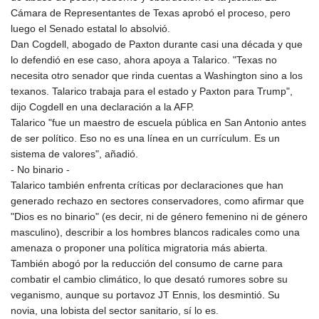
MNT 4157.747973
Cámara de Representantes de Texas aprobó el proceso, pero
MOP 9.330357
luego el Senado estatal lo absolvió.
MRU 46.312797
Dan Cogdell, abogado de Paxton durante casi una década y que
MUR 54.285874
lo defendió en ese caso, ahora apoya a Talarico. "Texas no
MVR 17.852389
necesita otro senador que rinda cuentas a Washington sino a los
MWK 2007.117959
texanos. Talarico trabaja para el estado y Paxton para Trump",
MXN 19.919233
dijo Cogdell en una declaración a la AFP.
MYR 4.724922
Talarico "fue un maestro de escuela pública en San Antonio antes
MZN 73.848488
de ser político. Eso no es una línea en un currículum. Es un
NAD 18.858
sistema de valores", añadió.
NGN 1574.334577
- No binario -
NIO 42.504153
Talarico también enfrenta críticas por declaraciones que han
NOK 11.010667
generado rechazo en sectores conservadores, como afirmar que
NPR 175.672918
"Dios es no binario" (es decir, ni de género femenino ni de género
NZD 1.962891
masculino), describir a los hombres blancos radicales como una
OMR 0.444286
amenaza o proponer una política migratoria más abierta.
PAB 1.154903
También abogó por la reducción del consumo de carne para
PEN 3.9114
combatir el cambio climático, lo que desató rumores sobre su
PGK 5.111391
veganismo, aunque su portavoz JT Ennis, los desmintió. Su
PHP 70.137026
novia, una lobista del sector sanitario, sí lo es.
PKR 321.001615