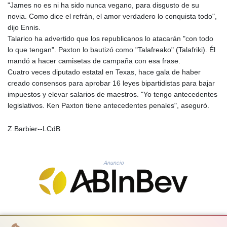
"James no es ni ha sido nunca vegano, para disgusto de su
PLN 4.301566
novia. Como dice el refrán, el amor verdadero lo conquista todo",
PYG 6887.534304
dijo Ennis.
QAR 4.212695
Talarico ha advertido que los republicanos lo atacarán "con todo
RON 5.246245
lo que tengan". Paxton lo bautizó como "Talafreako" (Talafriki). Él
RSD 117.344628
mandó a hacer camisetas de campaña con esa frase.
RUB 93.568896
Cuatro veces diputado estatal en Texas, hace gala de haber
RWF 1693.975431
creado consensos para aprobar 16 leyes bipartidistas para bajar
SAR 4.336079
impuestos y elevar salarios de maestros. "Yo tengo antecedentes
SBD 9.323045
legislativos. Ken Paxton tiene antecedentes penales", aseguró.
SCR 16.772158
SDG 693.886139
Z.Barbier--LCdB
SEK 10.959647
SGD 1.480021
SLE 28.422197
Anuncio
SOS 693.885368
SRD 43.525699
STD 23916.692567
STN 24.843432
SVC 10.10512
SZL 18.846478