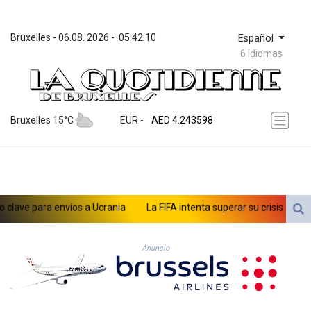
Bruxelles
 - 
06.08. 2026
 - 
05:42:10
Español
6 Idiomas
ZWL 372.073259
AED 4.243598
Bruxelles 15°C
EUR
 - 
AED 4.243598
AFN 76.263586
ALL 93.252722
AMD 423.077847
AOA 1060.756747
ARS 1729.009179
ve para envíos a Ucrania
La FIFA intenta superar su crisis con discu
AUD 1.63715
AWG 2.082804
AZN 1.965146
Anuncio
BAM 1.957373
BBD 2.326069
BDT 142.954868
BHD 0.435742