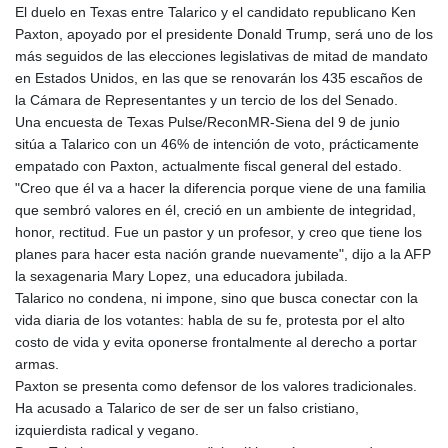
El duelo en Texas entre Talarico y el candidato republicano Ken
GYD 241.584711
Paxton, apoyado por el presidente Donald Trump, será uno de los
HKD 9.063364
más seguidos de las elecciones legislativas de mitad de mandato
HNL 31.036971
en Estados Unidos, en las que se renovarán los 435 escaños de
HRK 7.533572
la Cámara de Representantes y un tercio de los del Senado.
HTG 151.001333
Una encuesta de Texas Pulse/ReconMR‑Siena del 9 de junio
HUF 361.860769
sitúa a Talarico con un 46% de intención de voto, prácticamente
IDR 20659.336108
empatado con Paxton, actualmente fiscal general del estado.
ILS 3.470858
"Creo que él va a hacer la diferencia porque viene de una familia
IMP 0.858801
que sembró valores en él, creció en un ambiente de integridad,
INR 109.864533
honor, rectitud. Fue un pastor y un profesor, y creo que tiene los
IQD 1514.293863
planes para hacer esta nación grande nuevamente", dijo a la AFP
IRR
la sexagenaria Mary Lopez, una educadora jubilada.
1588593.057877
Talarico no condena, ni impone, sino que busca conectar con la
ISK 141.815325
vida diaria de los votantes: habla de su fe, protesta por el alto
JEP 0.858801
costo de vida y evita oponerse frontalmente al derecho a portar
JMD 183.527469
armas.
JOD 0.819276
Paxton se presenta como defensor de los valores tradicionales.
JPY 182.208653
Ha acusado a Talarico de ser de ser un falso cristiano,
KES 149.488533
izquierdista radical y vegano.
KGS 101.048565