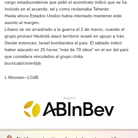
cargo estadounidense que pidió el anonimato indicó que se ha
TJS 10.628901
incluido en el acuerdo, tal y como reclamaba Teherán.
TMT 4.033648
Hasta ahora Estados Unidos había intentado mantener este
TND 3.379417
asunto al margen.
TRY 54.852312
Líbano se vio arrastrado a la guerra el 2 de marzo, cuando el
TTD 7.801044
grupo proiraní Hezbolá atacó territorio israelí en apoyo a Irán.
TWD 37.188047
Desde entonces, Israel bombardea el país. El sábado indicó
TZS 3059.807971
haber atacado en 25 horas "más de 70 sitios" en el sur del país
UAH 51.592237
que considera vinculados al grupo chiita.
UGX 4291.87184
burx/cab/cm/erl/pb
USD 1.152471
UYU 46.403133
UZS 13731.254005
L.Moonen--LCdB
VES 869.206532
VND 30235.07452
VUV 137.540809
Anuncio
WST 3.145342
XAF 654.86936
XAG 0.018742
XAU 0.000271
XCD 3.11461
XCG 2.076569