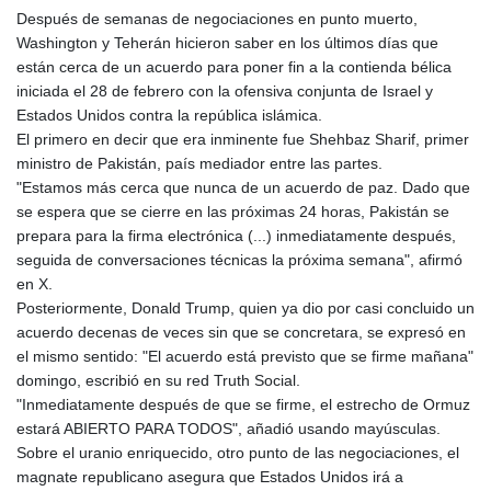
Después de semanas de negociaciones en punto muerto,
HKD 9.04099
Washington y Teherán hicieron saber en los últimos días que
HNL 30.88171
están cerca de un acuerdo para poner fin a la contienda bélica
HRK 7.536585
iniciada el 28 de febrero con la ofensiva conjunta de Israel y
HTG 150.649793
Estados Unidos contra la república islámica.
HUF 364.625083
El primero en decir que era inminente fue Shehbaz Sharif, primer
IDR 20648.821428
ministro de Pakistán, país mediador entre las partes.
ILS 3.46629
"Estamos más cerca que nunca de un acuerdo de paz. Dado que
IMP 0.856077
se espera que se cierre en las próximas 24 horas, Pakistán se
INR 109.809273
prepara para la firma electrónica (...) inmediatamente después,
IQD 1509.393123
seguida de conversaciones técnicas la próxima semana", afirmó
IRR
en X.
1584474.640687
Posteriormente, Donald Trump, quien ya dio por casi concluido un
ISK 142.41109
acuerdo decenas de veces sin que se concretara, se expresó en
JEP 0.856077
el mismo sentido: "El acuerdo está previsto que se firme mañana"
JMD 182.637459
domingo, escribió en su red Truth Social.
JOD 0.81708
"Inmediatamente después de que se firme, el estrecho de Ormuz
JPY 182.544457
estará ABIERTO PARA TODOS", añadió usando mayúsculas.
KES 149.083075
Sobre el uranio enriquecido, otro punto de las negociaciones, el
KGS 100.783234
magnate republicano asegura que Estados Unidos irá a
KHR 4675.235131