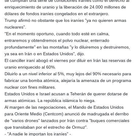
se cumplían una serie de condiciones iraníes como el derecho al
MOP 9.310037
enriquecimiento de uranio y la liberación de 24.000 millones de
MRU 46.191483
dólares de fondos iraníes congelados en el extranjero.
MUR 54.096679
Trump afirmó no obstante que los iraníes "ya no quieren armas
MVR 17.805023
nucleares".
MWK 1997.873162
"En el momento oportuno, cuando todo esté en calma,
MXN 19.839187
entraremos y obtendremos el polvo nuclear, enterrado
MYR 4.713377
profundamente" en las montañas "y lo diluiremos y destruiremos,
MZN 73.654852
ya sea en Irán o en Estados Unidos", dijo.
NAD 18.793287
El canciller iraní abogó el viernes por diluir en Irán las reservas de
NGN 1570.218621
uranio enriquecido al 60%.
NIO 42.399764
Diluirlo a un nivel inferior al 5%, muy lejos del 90% necesario para
NOK 10.999988
fabricar una bomba atómica, alejaría la amenaza de un programa
NPR 175.441856
nuclear con fines militares.
NZD 1.96294
Estados Unidos e Israel acusan a Teherán de querer dotarse de
OMR 0.443115
armas atómicas. La república islámica lo niega.
PAB 1.152181
Al margen de las negociaciones, el Mando de Estados Unidos
PEN 3.894648
para Oriente Medio (Centcom) anunció de madrugada el derribo
PGK 5.090567
de "varios drones" lanzados por Irán contra "buques comerciales
PHP 70.070805
que transitaban por el estrecho de Ormuz".
PKR 319.87712
- "A nadie le importan los iraníes" -
PLN 4.300443