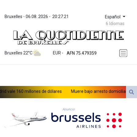
Bruxelles
 - 
06.08. 2026
 - 
20:27:22
Español
6 Idiomas
ZWL 371.095165
AED 4.232967
AED 4.232967
Bruxelles 22°C
EUR
 - 
AFN 75.479359
ALL 93.095382
AMD 422.092766
AOA 1057.968242
ARS 1728.428661
AUD 1.638336
le 160 millones de dólares
Muere bajo arresto domiciliario en Vene
AWG 2.074448
AZN 1.961602
BAM 1.952566
Anuncio
BBD 2.320646
BDT 142.623742
BHD 0.434608
BIF 3445.888043