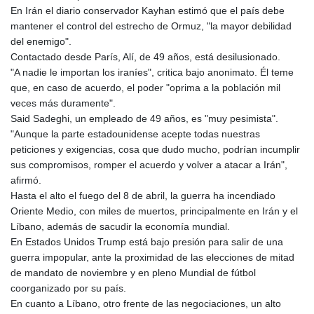
En Irán el diario conservador Kayhan estimó que el país debe
PYG 6853.617163
mantener el control del estrecho de Ormuz, "la mayor debilidad
QAR 4.211823
del enemigo".
RON 5.256075
Contactado desde París, Alí, de 49 años, está desilusionado.
RSD 117.326118
"A nadie le importan los iraníes", critica bajo anonimato. Él teme
RUB 93.901208
que, en caso de acuerdo, el poder "oprima a la población mil
RWF 1692.588862
veces más duramente".
SAR 4.32768
Said Sadeghi, un empleado de 49 años, es "muy pesimista".
SBD 9.298537
"Aunque la parte estadounidense acepte todas nuestras
SCR 16.618402
peticiones y exigencias, cosa que dudo mucho, podrían incumplir
SDG 692.059091
sus compromisos, romper el acuerdo y volver a atacar a Irán",
SEK 10.953862
afirmó.
SGD 1.478943
Hasta el alto el fuego del 8 de abril, la guerra ha incendiado
SLE 28.350098
Oriente Medio, con miles de muertos, principalmente en Irán y el
SOS 658.506319
Líbano, además de sacudir la economía mundial.
SRD 43.640038
En Estados Unidos Trump está bajo presión para salir de una
STD 23853.821162
guerra impopular, ante la proximidad de las elecciones de mitad
STN 24.459377
de mandato de noviembre y en pleno Mundial de fútbol
SVC 10.0813
coorganizado por su país.
SZL 18.777732
En cuanto a Líbano, otro frente de las negociaciones, un alto
THB 38.150825