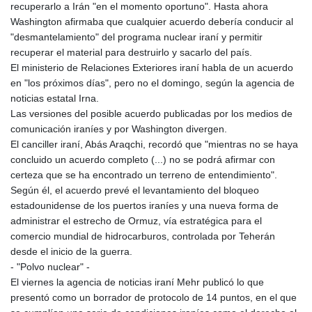
recuperarlo a Irán "en el momento oportuno". Hasta ahora
KMF 492.105126
Washington afirmaba que cualquier acuerdo debería conducir al
KRW 1640.600173
"desmantelamiento" del programa nuclear iraní y permitir
KWD 0.356874
recuperar el material para destruirlo y sacarlo del país.
KYD 0.960205
El ministerio de Relaciones Exteriores iraní habla de un acuerdo
KZT 539.927945
en "los próximos días", pero no el domingo, según la agencia de
LAK 26033.64904
noticias estatal Irna.
LBP
Las versiones del posible acuerdo publicadas por los medios de
103179.229954
comunicación iraníes y por Washington divergen.
LKR 387.028882
El canciller iraní, Abás Araqchi, recordó que "mientras no se haya
LRD 207.974585
concluido un acuerdo completo (...) no se podrá afirmar con
LSL 18.793369
certeza que se ha encontrado un terreno de entendimiento".
LTL 3.402947
Según él, el acuerdo prevé el levantamiento del bloqueo
LVL 0.697118
estadounidense de los puertos iraníes y una nueva forma de
LYD 7.344833
administrar el estrecho de Ormuz, vía estratégica para el
MAD 10.750192
comercio mundial de hidrocarburos, controlada por Teherán
MDL 20.047704
desde el inicio de la guerra.
MGA 4953.772522
- "Polvo nuclear" -
MKD 61.427977
El viernes la agencia de noticias iraní Mehr publicó lo que
MMK 2419.54797
presentó como un borrador de protocolo de 14 puntos, en el que
MNT 4144.10128