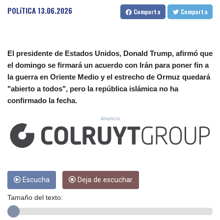
CUP 30.540479
POLíTICA
13.06.2026
Comparta
Comparta
CVE 110.809379
CZK 24.24407
DJF 204.817306
DKK 7.476217
El presidente de Estados Unidos, Donald Trump, afirmó que
DOP 67.193733
el domingo se firmará un acuerdo con Irán para poner fin a
DZD 153.365094
la guerra en Oriente Medio y el estrecho de Ormuz quedará
EGP 57.264782
ERN 17.287064
"abierto a todos", pero la república islámica no ha
ETB 185.968128
confirmado la fecha.
FJD 2.552089
Anuncio
FKP 0.856077
GBP 0.85641
GEL 3.013725
GGP 0.856077
GHS 13.524239
GIP 0.856077
Escucha
Deja de escuchar
GMD 85.282572
GNF 10118.69464
Tamaño del texto:
GTQ 8.791437
GYD 241.048608