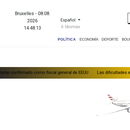
Bruxelles
-
08.08.
Español
2026
6 Idiomas
14:48:14
POLÍTICA
ECONOMÍA
DEPORTE
BOU
onfirmado como fiscal general de EEUU
Las dificultades en Cis