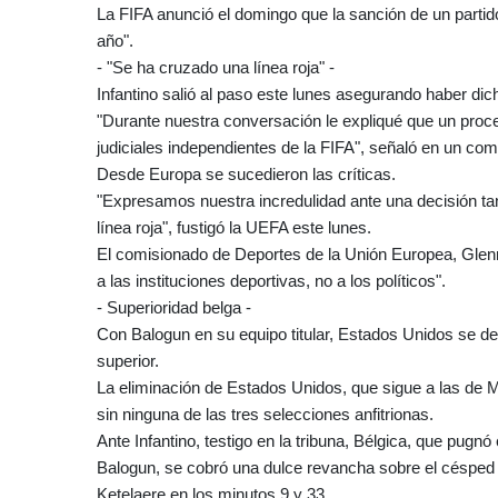
La FIFA anunció el domingo que la sanción de un parti
año".
- "Se ha cruzado una línea roja" -
Infantino salió al paso este lunes asegurando haber dic
"Durante nuestra conversación le expliqué que un proce
judiciales independientes de la FIFA", señaló en un co
Desde Europa se sucedieron las críticas.
"Expresamos nuestra incredulidad ante una decisión tan 
línea roja", fustigó la UEFA este lunes.
El comisionado de Deportes de la Unión Europea, Glenn
a las instituciones deportivas, no a los políticos".
- Superioridad belga -
Con Balogun en su equipo titular, Estados Unidos se d
superior.
La eliminación de Estados Unidos, que sigue a las de M
sin ninguna de las tres selecciones anfitrionas.
Ante Infantino, testigo en la tribuna, Bélgica, que pug
Balogun, se cobró una dulce revancha sobre el césped 
Ketelaere en los minutos 9 y 33.