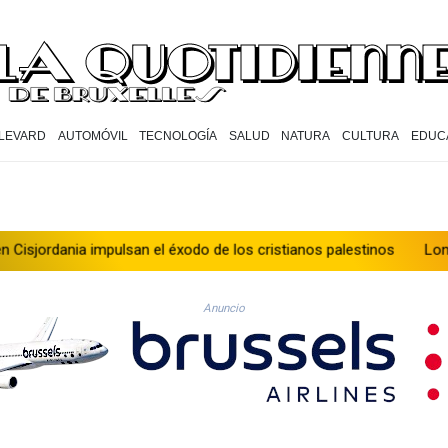
LEVARD
AUTOMÓVIL
TECNOLOGÍA
SALUD
NATURA
CULTURA
EDUC
jordania impulsan el éxodo de los cristianos palestinos
Londres re
Anuncio