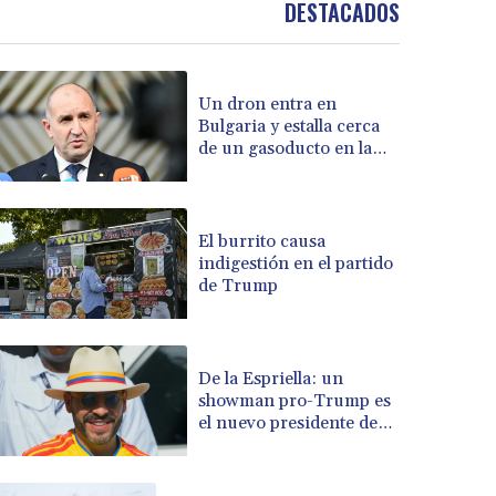
DESTACADOS
BRL 5.876989
BSD 1.152686
BTN 109.688637
Un dron entra en
BWP 15.558807
Bulgaria y estalla cerca
BYN 3.432357
de un gasoducto en la
BYR 22660.258427
frontera con Rumania
BZD 2.318271
CAD 1.61333
CDF 2615.761404
El burrito causa
indigestión en el partido
CHF 0.934181
de Trump
CLF 0.026836
CLP 1056.199727
CNY 7.801146
CNH 7.796152
De la Espriella: un
COP 3633.55485
showman pro-Trump es
el nuevo presidente de
CRC 523.993489
Colombia
CUC 1.156136
CUP 30.637594