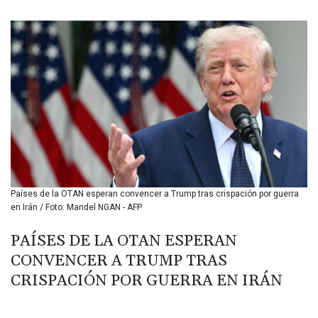
BIF 3451.157116
BMD 1.156136
BND 1.477082
BOB 13.69983
BRL 5.876989
BSD 1.152686
BTN 109.688637
BWP 15.558807
BYN 3.432357
BYR 22660.258427
BZD 2.318271
CAD 1.61333
Países de la OTAN esperan convencer a Trump tras crispación por guerra
CDF 2615.761404
en Irán / Foto: Mandel NGAN - AFP
CHF 0.934181
CLF 0.026836
PAÍSES DE LA OTAN ESPERAN
CLP 1056.199727
CONVENCER A TRUMP TRAS
CNY 7.801146
CNH 7.796152
CRISPACIÓN POR GUERRA EN IRÁN
COP 3633.55485
CRC 523.993489