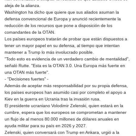
MNT 4159.0218
aleja de la alianza.
MOP 9.314584
Washington ha dicho que quiere que sus aliados asuman la
MRU 46.338424
defensa convencional de Europa y anunció recientemente la
MUR 54.419742
reducción de los recursos que pone a disposición de los
MVR 17.862733
comandantes de la OTAN.
MWK 1998.775164
Los países europeos tratarán de probar que están dispuestos a
MXN 19.811945
tener un mayor papel en su defensa, al tiempo que intentan
MYR 4.728715
mantener a Trump lo más involucrado posible.
MZN 73.882892
"Todo esto es evidencia de un verdadero cambio de mentalidad",
NAD 18.726567
señaló Rutte. "Esta es la OTAN 3.0. Una Europa más fuerte en
NGN 1577.963717
una OTAN más fuerte".
NIO 42.419473
- "Decisiones fuertes" -
NOK 10.99759
Además de aceptar más responsabilidad por su propia defensa,
NPR 175.501819
los países europeos han asumido casi por completo el apoyo a
NZD 1.961547
Kiev en la guerra en Ucrania tras la invasión rusa.
OMR 0.442445
El presidente ucraniano Volodimir Zelenski, quien estará en la
PAB 1.152686
cumbre, espera que los europeos se comprometan a mantener
PEN 3.903651
un flujo de al menos 80.000 millones de dólares anuales en
PGK 5.093937
ayuda militar para su país en 2026 y 2027.
PHP 70.183258
Zelenski, quien conversará con Trump en Ankara, urgió a la
PKR 320.014324