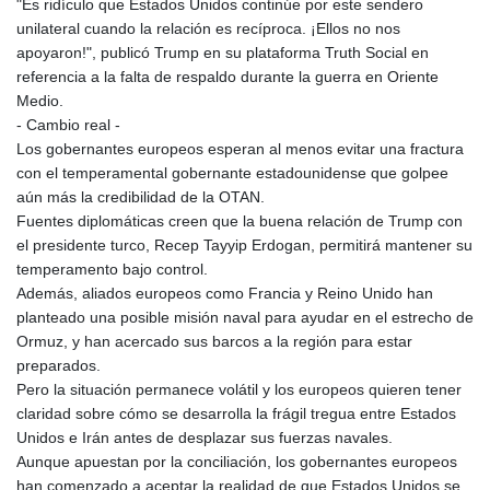
"Es ridículo que Estados Unidos continúe por este sendero
KHR 4681.941823
unilateral cuando la relación es recíproca. ¡Ellos no nos
KMF 492.514185
apoyaron!", publicó Trump en su plataforma Truth Social en
KRW 1627.712241
referencia a la falta de respaldo durante la guerra en Oriente
KWD 0.356853
Medio.
KYD 0.960588
- Cambio real -
KZT 540.233287
Los gobernantes europeos esperan al menos evitar una fractura
LAK 26025.676609
con el temperamental gobernante estadounidense que golpee
LBP
aún más la credibilidad de la OTAN.
103223.017367
Fuentes diplomáticas creen que la buena relación de Trump con
LKR 386.635196
el presidente turco, Recep Tayyip Erdogan, permitirá mantener su
LRD 208.057415
temperamento bajo control.
LSL 18.726567
Además, aliados europeos como Francia y Reino Unido han
LTL 3.413768
planteado una posible misión naval para ayudar en el estrecho de
LVL 0.699335
Ormuz, y han acercado sus barcos a la región para estar
LYD 7.331909
preparados.
MAD 10.743067
Pero la situación permanece volátil y los europeos quieren tener
MDL 20.044751
claridad sobre cómo se desarrolla la frágil tregua entre Estados
MGA 4918.938878
Unidos e Irán antes de desplazar sus fuerzas navales.
MKD 61.524236
Aunque apuestan por la conciliación, los gobernantes europeos
MMK 2427.596601
han comenzado a aceptar la realidad de que Estados Unidos se