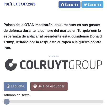
CUC 1.156136
POLíTICA
07.07.2026
Comparta
Comparta
CUP 30.637594
CVE 110.26363
CZK 24.258158
DJF 205.267449
Países de la OTAN mostrarán los aumentos en sus gastos
DKK 7.477932
de defensa durante la cumbre del martes en Turquía con la
DOP 67.289164
esperanza de aplacar al presidente estadounidense Donald
DZD 152.967099
Trump, irritado por la respuesta europea a la guerra contra
EGP 57.293288
Irán.
ERN 17.342035
ETB 186.049588
Anuncio
FJD 2.553384
FKP 0.8566
GBP 0.856968
GEL 3.017966
GGP 0.8566
GHS 13.526832
Escucha
Deja de escuchar
GIP 0.8566
Tamaño del texto:
GMD 84.980421
GNF 10123.874202
GTQ 8.794891