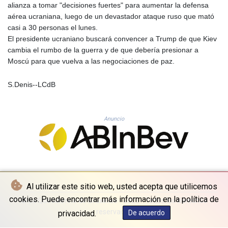
alianza a tomar "decisiones fuertes" para aumentar la defensa
PLN 4.299905
aérea ucraniana, luego de un devastador ataque ruso que mató
PYG 6853.914834
casi a 30 personas el lunes.
QAR 4.213648
El presidente ucraniano buscará convencer a Trump de que Kiev
RON 5.244583
cambia el rumbo de la guerra y de que debería presionar a
RSD 117.338542
Moscú para que vuelva a las negociaciones de paz.
RUB 94.679224
RWF 1694.978938
S.Denis--LCdB
SAR 4.345489
SBD 9.325039
SCR 16.705092
Anuncio
SDG 694.263698
SEK 10.961095
SGD 1.477661
SLE 28.445176
SOS 658.791814
SRD 43.778814
Al utilizar este sitio web, usted acepta que utilicemos
STD 23929.673396
STN 24.499696
cookies. Puede encontrar más información en la política de
© La Quotidienne de Bruxelles - 2026 - Todos los derechos
SVC 10.085875
reservados
privacidad.
De acuerdo
SZL 18.722767