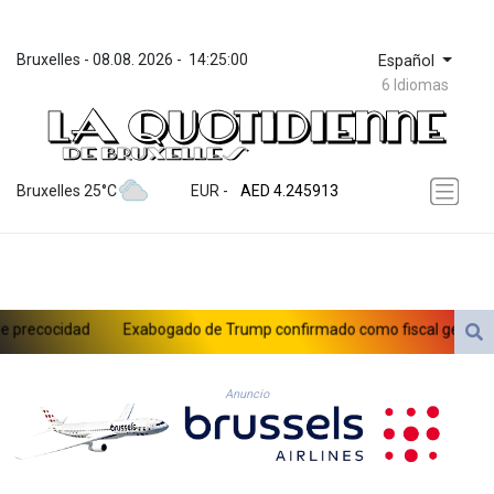
Bruxelles
 - 
08.08. 2026
 - 
14:25:00
Español
6 Idiomas
ZWL 372.275202
AED 4.245913
Bruxelles 25°C
EUR
 - 
AED 4.245913
AFN 76.887634
ALL 93.218842
AMD 422.094755
AOA 1060.176801
ARS 1724.882567
ecocidad
Exabogado de Trump confirmado como fiscal general de 
AUD 1.638747
AWG 2.082489
AZN 1.97002
Anuncio
BAM 1.955776
BBD 2.321671
BDT 142.688227
BHD 0.434695