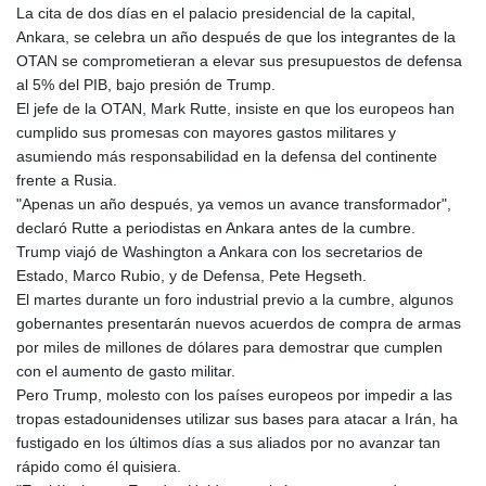
La cita de dos días en el palacio presidencial de la capital,
GYD 241.157003
Ankara, se celebra un año después de que los integrantes de la
HKD 9.067746
OTAN se comprometieran a elevar sus presupuestos de defensa
HNL 30.895616
al 5% del PIB, bajo presión de Trump.
HRK 7.536622
El jefe de la OTAN, Mark Rutte, insiste en que los europeos han
HTG 150.718127
cumplido sus promesas con mayores gastos militares y
HUF 363.096405
asumiendo más responsabilidad en la defensa del continente
IDR 20580.370421
frente a Rusia.
ILS 3.468234
"Apenas un año después, ya vemos un avance transformador",
IMP 0.8566
declaró Rutte a periodistas en Ankara antes de la cumbre.
INR 110.076256
Trump viajó de Washington a Ankara con los secretarios de
IQD 1509.981237
Estado, Marco Rubio, y de Defensa, Pete Hegseth.
IRR
El martes durante un foro industrial previo a la cumbre, algunos
1590322.371805
gobernantes presentarán nuevos acuerdos de compra de armas
ISK 142.598215
por miles de millones de dólares para demostrar que cumplen
JEP 0.8566
con el aumento de gasto militar.
JMD 183.057725
Pero Trump, molesto con los países europeos por impedir a las
JOD 0.819746
tropas estadounidenses utilizar sus bases para atacar a Irán, ha
JPY 182.445186
fustigado en los últimos días a sus aliados por no avanzar tan
KES 149.158147
rápido como él quisiera.
KGS 101.104505