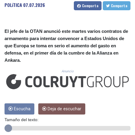
CUC 1.152209
POLíTICA
07.07.2026
Comparta
Comparta
CUP 30.533527
CVE 110.287357
CZK 24.243908
DJF 205.567023
El jefe de la OTAN anunció este martes varios contratos de
DKK 7.475736
armamento para intentar convencer a Estados Unidos de
DOP 67.265387
que Europa se toma en serio el aumento del gasto en
DZD 153.102878
defensa, en el primer día de la cumbre de la Alianza en
EGP 57.247371
Ankara.
ERN 17.283128
ETB 186.320421
Anuncio
FJD 2.552604
FKP 0.856369
GBP 0.856512
GEL 3.013019
GGP 0.856369
GHS 13.568751
Escucha
Deja de escuchar
GIP 0.856369
Tamaño del texto:
GMD 85.263702
GNF 10137.703095
GTQ 8.808015