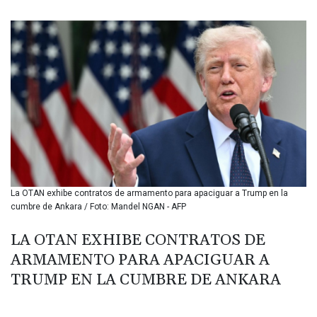
BIF 3450.039479
BMD 1.152209
BND 1.480174
BOB 13.962133
BRL 5.888365
BSD 1.154364
BTN 109.858653
BWP 15.612571
BYN 3.417782
BYR 22583.287906
BZD 2.321631
CAD 1.616319
La OTAN exhibe contratos de armamento para apaciguar a Trump en la
CDF 2603.991686
cumbre de Ankara / Foto: Mandel NGAN - AFP
CHF 0.936072
CLF 0.026726
LA OTAN EXHIBE CONTRATOS DE
CLP 1055.284416
ARMAMENTO PARA APACIGUAR A
CNY 7.776313
CNH 7.773295
TRUMP EN LA CUMBRE DE ANKARA
COP 3641.393866
CRC 525.120121