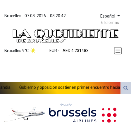
Bruxelles
 - 
07.08. 2026
 - 
08:20:42
Español
6 Idiomas
ZWL 371.010688
AED 4.231483
Bruxelles 9°C
EUR
 - 
AED 4.231483
AFN 75.467656
ALL 93.271336
AMD 422.196577
AOA 1057.72755
ARS 1728.022837
a
Gobierno y oposición sostienen primer encuentro hacia una transic
AUD 1.6396
AWG 2.073975
AZN 1.938486
Anuncio
BAM 1.956247
BBD 2.325032
BDT 142.892687
BHD 0.4353