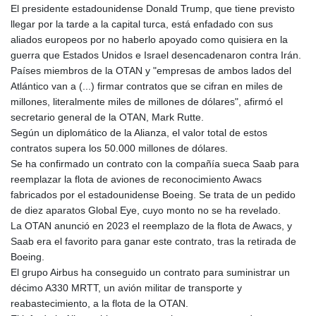
El presidente estadounidense Donald Trump, que tiene previsto
GYD 241.504196
llegar por la tarde a la capital turca, está enfadado con sus
HKD 9.039024
aliados europeos por no haberlo apoyado como quisiera en la
HNL 30.940078
guerra que Estados Unidos e Israel desencadenaron contra Irán.
HRK 7.533599
Países miembros de la OTAN y "empresas de ambos lados del
HTG 150.927975
Atlántico van a (...) firmar contratos que se cifran en miles de
HUF 365.333043
millones, literalmente miles de millones de dólares", afirmó el
IDR 20624.533343
secretario general de la OTAN, Mark Rutte.
ILS 3.472762
Según un diplomático de la Alianza, el valor total de estos
IMP 0.856369
contratos supera los 50.000 millones de dólares.
INR 109.715086
Se ha confirmado un contrato con la compañía sueca Saab para
IQD 1512.239361
reemplazar la flota de aviones de reconocimiento Awacs
IRR
fabricados por el estadounidense Boeing. Se trata de un pedido
1584113.947438
de diez aparatos Global Eye, cuyo monto no se ha revelado.
ISK 142.468329
La OTAN anunció en 2023 el reemplazo de la flota de Awacs, y
JEP 0.856369
Saab era el favorito para ganar este contrato, tras la retirada de
JMD 182.981857
Boeing.
JOD 0.816908
El grupo Airbus ha conseguido un contrato para suministrar un
JPY 182.455111
décimo A330 MRTT, un avión militar de transporte y
KES 149.049537
reabastecimiento, a la flota de la OTAN.
KGS 100.760472