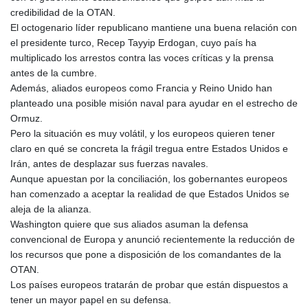
MNT 4143.388184
credibilidad de la OTAN.
MOP 9.327593
El octogenario líder republicano mantiene una buena relación con
MRU 46.278586
el presidente turco, Recep Tayyip Erdogan, cuyo país ha
MUR 54.234774
multiplicado los arrestos contra las voces críticas y la prensa
MVR 17.813278
antes de la cumbre.
MWK 2001.657877
Además, aliados europeos como Francia y Reino Unido han
MXN 19.815707
planteado una posible misión naval para ayudar en el estrecho de
MYR 4.711847
Ormuz.
MZN 73.643798
Pero la situación es muy volátil, y los europeos quieren tener
NAD 18.828807
claro en qué se concreta la frágil tregua entre Estados Unidos e
NGN 1572.383836
Irán, antes de desplazar sus fuerzas navales.
NIO 42.477873
Aunque apuestan por la conciliación, los gobernantes europeos
NOK 10.994271
han comenzado a aceptar la realidad de que Estados Unidos se
NPR 175.774208
aleja de la alianza.
NZD 1.965005
Washington quiere que sus aliados asuman la defensa
OMR 0.443012
convencional de Europa y anunció recientemente la reducción de
PAB 1.154359
los recursos que pone a disposición de los comandantes de la
PEN 3.901993
OTAN.
PGK 5.100167
Los países europeos tratarán de probar que están dispuestos a
PHP 70.186213
tener un mayor papel en su defensa.
PKR 320.48031