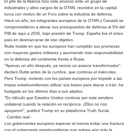
El jefe de la Alianza hizo este anuncio ante un grupo de
KHR 4683.238048
industriales y altos cargos de la OTAN, reunidos en la capital
KMF 491.993323
turca con motivo de un Foro sobre la industria de defensa.
KRW 1637.219545
Hace un año, los integrantes europeos de la OTAN y Canadá se
KWD 0.356067
comprometieron a elevar sus presupuestos de defensa al 5% del
KYD 0.96202
PIB de aquí a 2035, bajo presión de Trump. España fue el único
KZT 540.94374
país en desmarcarse de ese objetivo.
LAK 26082.966454
Rutte insiste en que los europeos han cumplido sus promesas
LBP
con mayores gastos militares y asumiendo más responsabilidad
103373.346556
en la defensa del continente frente a Rusia.
LKR 387.758699
"Apenas un año después, ya vemos un avance transformador",
LRD 208.366759
declaró Rutte antes de la cumbre, que continúa el miércoles.
LSL 18.828807
Pero Trump, molesto con los países europeos por impedir a las
LTL 3.402172
tropas estadounidenses utilizar sus bases para atacar a Irán, ha
LVL 0.696959
fustigado en los últimos días a sus aliados.
LYD 7.358683
"Es ridículo que Estados Unidos continúe por este sendero
MAD 10.770417
unilateral cuando la relación es recíproca. ¡Ellos no nos
MDL 20.085595
apoyaron!", publicó Trump en su plataforma Truth Social.
MGA 4963.135313
- Cambio real -
MKD 61.539077
Los gobernantes europeos esperan al menos evitar una fractura
MMK 2419.122624
con el gobernante estadounidense que golpee aún más la