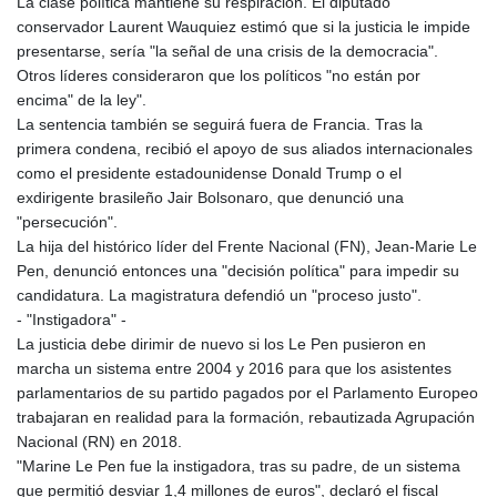
MNT 4159.0218
La clase política mantiene su respiración. El diputado
MOP 9.314584
conservador Laurent Wauquiez estimó que si la justicia le impide
MRU 46.338424
presentarse, sería "la señal de una crisis de la democracia".
MUR 54.419742
Otros líderes consideraron que los políticos "no están por
MVR 17.862733
encima" de la ley".
MWK 1998.775164
La sentencia también se seguirá fuera de Francia. Tras la
MXN 19.811945
primera condena, recibió el apoyo de sus aliados internacionales
MYR 4.728715
como el presidente estadounidense Donald Trump o el
MZN 73.882892
exdirigente brasileño Jair Bolsonaro, que denunció una
NAD 18.726567
"persecución".
NGN 1577.963717
La hija del histórico líder del Frente Nacional (FN), Jean-Marie Le
NIO 42.419473
Pen, denunció entonces una "decisión política" para impedir su
NOK 10.99759
candidatura. La magistratura defendió un "proceso justo".
NPR 175.501819
- "Instigadora" -
NZD 1.961547
La justicia debe dirimir de nuevo si los Le Pen pusieron en
OMR 0.442445
marcha un sistema entre 2004 y 2016 para que los asistentes
PAB 1.152686
parlamentarios de su partido pagados por el Parlamento Europeo
PEN 3.903651
trabajaran en realidad para la formación, rebautizada Agrupación
PGK 5.093937
Nacional (RN) en 2018.
PHP 70.183258
"Marine Le Pen fue la instigadora, tras su padre, de un sistema
PKR 320.014324
que permitió desviar 1,4 millones de euros", declaró el fiscal