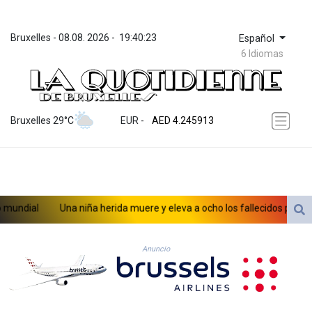
Bruxelles
 - 
08.08. 2026
 - 
19:40:23
Español
6 Idiomas
ZWL 372.275202
AED 4.245913
Bruxelles 29°C
EUR
 - 
AED 4.245913
AFN 76.887634
ALL 93.218842
AMD 422.094755
AOA 1060.176801
ARS 1724.882567
dial
Una niña herida muere y eleva a ocho los fallecidos por el tiro
AUD 1.638747
AWG 2.082489
AZN 1.97002
Anuncio
BAM 1.955776
BBD 2.321671
BDT 142.688227
BHD 0.434695