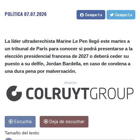
CUC 1.156136
CUP 30.637594
POLíTICA
07.07.2026
Comparta
Comparta
CVE 110.26363
CZK 24.258158
DJF 205.267449
DKK 7.477932
La líder ultraderechista Marine Le Pen llegó este martes a
DOP 67.289164
un tribunal de París para conocer si podrá presentarse a la
DZD 152.967099
elección presidencial francesa de 2027 o deberá ceder su
EGP 57.293288
ERN 17.342035
puesto a su delfín, Jordan Bardella, en caso de condena a
ETB 186.049588
una dura pena por malversación.
FJD 2.553384
Anuncio
FKP 0.8566
GBP 0.856968
GEL 3.017966
GGP 0.8566
GHS 13.526832
GIP 0.8566
Escucha
Deja de escuchar
GMD 84.980421
GNF 10123.874202
Tamaño del texto:
GTQ 8.794891