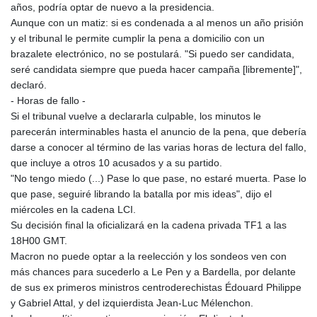
KHR 4681.941823
años, podría optar de nuevo a la presidencia.
KMF 492.514185
Aunque con un matiz: si es condenada a al menos un año prisión
KRW 1627.712241
y el tribunal le permite cumplir la pena a domicilio con un
KWD 0.356853
brazalete electrónico, no se postulará. "Si puedo ser candidata,
KYD 0.960588
seré candidata siempre que pueda hacer campaña [libremente]",
KZT 540.233287
declaró.
LAK 26025.676609
- Horas de fallo -
LBP
Si el tribunal vuelve a declararla culpable, los minutos le
103223.017367
parecerán interminables hasta el anuncio de la pena, que debería
LKR 386.635196
darse a conocer al término de las varias horas de lectura del fallo,
LRD 208.057415
que incluye a otros 10 acusados y a su partido.
LSL 18.726567
"No tengo miedo (...) Pase lo que pase, no estaré muerta. Pase lo
LTL 3.413768
que pase, seguiré librando la batalla por mis ideas", dijo el
LVL 0.699335
miércoles en la cadena LCI.
LYD 7.331909
Su decisión final la oficializará en la cadena privada TF1 a las
MAD 10.743067
18H00 GMT.
MDL 20.044751
Macron no puede optar a la reelección y los sondeos ven con
MGA 4918.938878
más chances para sucederlo a Le Pen y a Bardella, por delante
MKD 61.524236
de sus ex primeros ministros centroderechistas Édouard Philippe
MMK 2427.596601
y Gabriel Attal, y del izquierdista Jean-Luc Mélenchon.