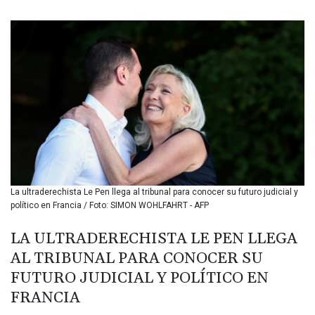
BIF 3451.157116
BMD 1.156136
BND 1.477082
BOB 13.69983
BRL 5.876989
BSD 1.152686
BTN 109.688637
BWP 15.558807
BYN 3.432357
BYR 22660.258427
BZD 2.318271
CAD 1.61333
La ultraderechista Le Pen llega al tribunal para conocer su futuro judicial y
CDF 2615.761404
político en Francia / Foto: SIMON WOHLFAHRT - AFP
CHF 0.934181
CLF 0.026836
LA ULTRADERECHISTA LE PEN LLEGA
CLP 1056.199727
AL TRIBUNAL PARA CONOCER SU
CNY 7.801146
CNH 7.796152
FUTURO JUDICIAL Y POLÍTICO EN
COP 3633.55485
FRANCIA
CRC 523.993489