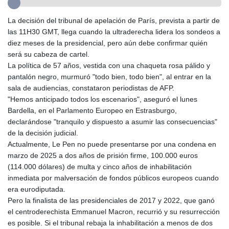
GYD 241.157003
HKD 9.067746
La decisión del tribunal de apelación de París, prevista a partir de
HNL 30.895616
las 11H30 GMT, llega cuando la ultraderecha lidera los sondeos a
HRK 7.536622
diez meses de la presidencial, pero aún debe confirmar quién
HTG 150.718127
será su cabeza de cartel.
HUF 363.096405
La política de 57 años, vestida con una chaqueta rosa pálido y
IDR 20580.370421
pantalón negro, murmuró "todo bien, todo bien", al entrar en la
ILS 3.468234
sala de audiencias, constataron periodistas de AFP.
IMP 0.8566
"Hemos anticipado todos los escenarios", aseguró el lunes
INR 110.076256
Bardella, en el Parlamento Europeo en Estrasburgo,
IQD 1509.981237
declarándose "tranquilo y dispuesto a asumir las consecuencias"
IRR
de la decisión judicial.
1590322.371805
Actualmente, Le Pen no puede presentarse por una condena en
ISK 142.598215
marzo de 2025 a dos años de prisión firme, 100.000 euros
JEP 0.8566
(114.000 dólares) de multa y cinco años de inhabilitación
JMD 183.057725
inmediata por malversación de fondos públicos europeos cuando
JOD 0.819746
era eurodiputada.
JPY 182.445186
Pero la finalista de las presidenciales de 2017 y 2022, que ganó
KES 149.158147
el centroderechista Emmanuel Macron, recurrió y su resurrección
KGS 101.104505
es posible. Si el tribunal rebaja la inhabilitación a menos de dos