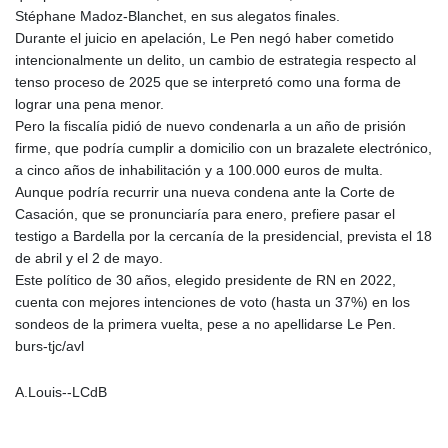
PLN 4.299905
Stéphane Madoz-Blanchet, en sus alegatos finales.
PYG 6853.914834
Durante el juicio en apelación, Le Pen negó haber cometido
QAR 4.213648
intencionalmente un delito, un cambio de estrategia respecto al
RON 5.244583
tenso proceso de 2025 que se interpretó como una forma de
RSD 117.338542
lograr una pena menor.
RUB 94.679224
Pero la fiscalía pidió de nuevo condenarla a un año de prisión
RWF 1694.978938
firme, que podría cumplir a domicilio con un brazalete electrónico,
SAR 4.345489
a cinco años de inhabilitación y a 100.000 euros de multa.
SBD 9.325039
Aunque podría recurrir una nueva condena ante la Corte de
SCR 16.705092
Casación, que se pronunciaría para enero, prefiere pasar el
SDG 694.263698
testigo a Bardella por la cercanía de la presidencial, prevista el 18
SEK 10.961095
de abril y el 2 de mayo.
SGD 1.477661
Este político de 30 años, elegido presidente de RN en 2022,
SLE 28.445176
cuenta con mejores intenciones de voto (hasta un 37%) en los
SOS 658.791814
sondeos de la primera vuelta, pese a no apellidarse Le Pen.
SRD 43.778814
burs-tjc/avl
STD 23929.673396
STN 24.499696
A.Louis--LCdB
SVC 10.085875
SZL 18.722767