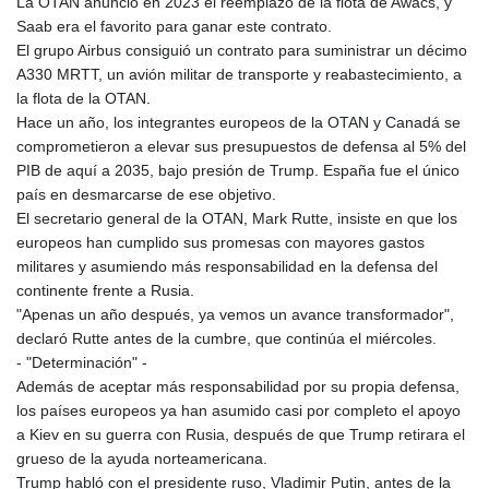
MNT 4155.540854
La OTAN anunció en 2023 el reemplazo de la flota de Awacs, y
MOP 9.317581
Saab era el favorito para ganar este contrato.
MRU 46.35313
El grupo Airbus consiguió un contrato para suministrar un décimo
MUR 54.339702
A330 MRTT, un avión militar de transporte y reabastecimiento, a
MVR 17.862554
la flota de la OTAN.
MWK 1999.409468
Hace un año, los integrantes europeos de la OTAN y Canadá se
MXN 19.816182
comprometieron a elevar sus presupuestos de defensa al 5% del
MYR 4.732137
PIB de aquí a 2035, bajo presión de Trump. España fue el único
MZN 73.884528
país en desmarcarse de ese objetivo.
NAD 18.732267
El secretario general de la OTAN, Mark Rutte, insiste en que los
NGN 1574.207318
europeos han cumplido sus promesas con mayores gastos
NIO 42.433118
militares y asumiendo más responsabilidad en la defensa del
NOK 10.993363
continente frente a Rusia.
NPR 175.557514
"Apenas un año después, ya vemos un avance transformador",
NZD 1.96081
declaró Rutte antes de la cumbre, que continúa el miércoles.
OMR 0.444544
- "Determinación" -
PAB 1.153056
Además de aceptar más responsabilidad por su propia defensa,
PEN 3.904873
los países europeos ya han asumido casi por completo el apoyo
PGK 5.095641
a Kiev en su guerra con Rusia, después de que Trump retirara el
PHP 70.241488
grueso de la ayuda norteamericana.
PKR 320.115879
Trump habló con el presidente ruso, Vladimir Putin, antes de la