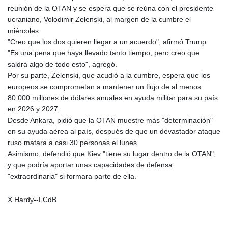
PLN 4.303664
reunión de la OTAN y se espera que se reúna con el presidente
PYG 6856.089901
ucraniano, Volodimir Zelenski, al margen de la cumbre el
QAR 4.214894
miércoles.
RON 5.236955
"Creo que los dos quieren llegar a un acuerdo", afirmó Trump.
RSD 117.384082
"Es una pena que haya llevado tanto tiempo, pero creo que
RUB 95.549993
saldrá algo de todo esto", agregó.
RWF 1695.516834
Por su parte, Zelenski, que acudió a la cumbre, espera que los
SAR 4.329547
europeos se comprometan a mantener un flujo de al menos
SBD 9.325255
80.000 millones de dólares anuales en ayuda militar para su país
SCR 17.016079
en 2026 y 2027.
SDG 694.270285
Desde Ankara, pidió que la OTAN muestre más "determinación"
SEK 10.959668
en su ayuda aérea al país, después de que un devastador ataque
SGD 1.478986
ruso matara a casi 30 personas el lunes.
SLE 28.426733
Asimismo, defendió que Kiev "tiene su lugar dentro de la OTAN",
SOS 659.000879
y que podría aportar unas capacidades de defensa
SRD 43.779826
"extraordinaria" si formara parte de ella.
STD 23930.227936
STN 24.507895
X.Hardy--LCdB
SVC 10.089119
SZL 18.728709