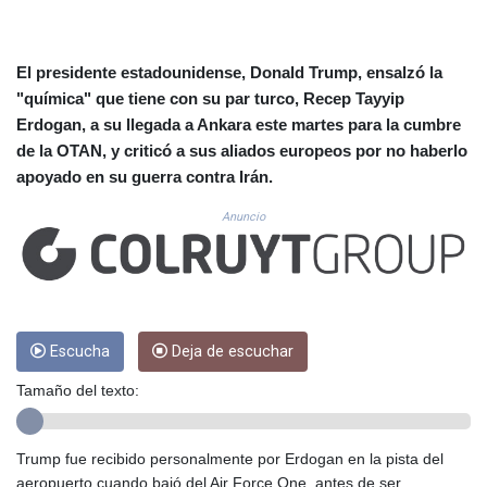
CUC 1.156162
CUP 30.638304
CVE 110.296236
El presidente estadounidense, Donald Trump, ensalzó la
CZK 24.270279
"química" que tiene con su par turco, Recep Tayyip
DJF 205.33259
DKK 7.475775
Erdogan, a su llegada a Ankara este martes para la cumbre
DOP 67.310518
de la OTAN, y criticó a sus aliados europeos por no haberlo
DZD 153.693346
apoyado en su guerra contra Irán.
EGP 57.714706
Anuncio
ERN 17.342436
ETB 186.10863
FJD 2.553443
FKP 0.857585
GBP 0.856156
GEL 3.018079
Escucha
Deja de escuchar
GGP 0.857585
GHS 13.528316
Tamaño del texto:
GIP 0.857585
GMD 84.980911
GNF 10126.955552
Trump fue recibido personalmente por Erdogan en la pista del
GTQ 8.797491
aeropuerto cuando bajó del Air Force One, antes de ser