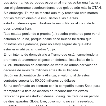
KHR 4683.447881
Los gobernantes europeos esperan al menos evitar una fractura
KMF 492.524896
con el gobernante estadounidense que golpee aún más la OTAN.
KRW 1640.253536
Sin embargo, Trump se mostró aún muy resentido este martes
KWD 0.357104
por las restricciones que impusieron a las fuerzas
KYD 0.960897
estadounidenses que utilizaban bases militares al inicio de la
KZT 540.397715
guerra contra Irán.
LAK 26033.935768
"Los estaba poniendo a prueba (...) estaba probando para ver si
LBP
estarían ahí o no, porque desde hace mucho he dicho que
103255.774835
nosotros los ayudamos, pero no estoy seguro de que ellos
LKR 386.757893
estuvieran ahí para nosotros", dijo.
LRD 208.125242
En un intento de demostrarle a Trump que están cumpliendo la
LSL 18.73251
promesa de aumentar el gasto en defensa, los aliados de la
LTL 3.413847
OTAN informaron de acuerdos de venta de armas por valor de
LVL 0.699351
decenas de miles de millones antes de su llegada.
LYD 7.334236
Según un diplomático de la Alianza, el valor total de estos
MAD 10.746522
contratos supera los 50.000 millones de dólares.
MDL 20.051112
Se ha confirmado un contrato con la compañía sueca Saab para
MGA 4920.499886
reemplazar la flota de aviones de reconocimiento Awacs
MKD 61.581589
fabricados por el estadounidense Boeing. Se trata de un pedido
MMK 2427.420348
de diez aparatos Global Eye, cuyo monto no se ha revelado.