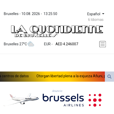
Bruxelles
 - 
10.08. 2026
 - 
13:25:50
Español
6 Idiomas
ZWL 372.283829
AED 4.246007
Bruxelles 27°C
EUR
 - 
AED 4.246007
AFN 76.894412
ALL 93.248424
AMD 422.219573
AOA 1060.200548
ARS 1733.067587
tros de datos
Otorgan libertad plena a la exjueza Afiuni, presa por 
AUD 1.635701
AWG 2.082538
AZN 1.960652
Anuncio
BAM 1.956405
BBD 2.322408
BDT 142.734126
BHD 0.434833