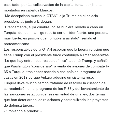
GYD 241.183453
escoltado, por las calles vacías de la capital turca, por jinetes
HKD 9.070539
montados en caballos blancos.
HNL 30.905421
"Me decepcionó mucho la OTAN", dijo Trump en el palacio
HRK 7.534365
presidencial, junto a Erdogan.
HTG 150.766609
"Francamente, si [la cumbre] no se hubiera llevado a cabo en
HUF 363.454703
Turquía, donde mi amigo resulta ser un líder fuerte, una persona
IDR 20538.069336
muy fuerte, es posible que no hubiera asistido", señaló el
ILS 3.466464
norteamericano.
IMP 0.857585
Los responsables de la OTAN esperan que la buena relación que
INR 110.147015
tiene Trump con el presidente turco contribuya a limar asperezas.
IQD 1510.466959
"Lo que hay entre nosotros es química", apuntó Trump, y señaló
IRR
que Washington "considerará" la venta de aviones de combate F-
1590359.224806
35 a Turquía, tras haber sacado a ese país del programa de
ISK 142.612646
cazas en 2019 porque Ankara adquirió un sistema ruso.
JEP 0.857585
Turquía lleva mucho tiempo tratando de resolver la cuestión de
JMD 183.115818
su readmisión en el programa de los F-35 y del levantamiento de
JOD 0.819729
las sanciones estadounidenses en virtud de una ley, dos temas
JPY 183.485869
que han deteriorado las relaciones y obstaculizado los proyectos
KES 149.56077
de defensa turcos.
KGS 101.10619
- "Poniendo a prueba" -