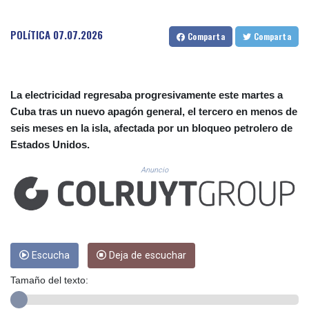
CUC 1.152379
CUP 30.538041
POLíTICA
07.07.2026
CVE 110.303663
Comparta
Comparta
CZK 24.256194
DJF 205.597417
DKK 7.475499
DOP 67.275332
La electricidad regresaba progresivamente este martes a
DZD 153.346558
Cuba tras un nuevo apagón general, el tercero en menos de
EGP 57.370946
seis meses en la isla, afectada por un bloqueo petrolero de
ERN 17.285684
Estados Unidos.
ETB 186.347968
FJD 2.551309
Anuncio
FKP 0.856496
GBP 0.85733
GEL 3.013436
GGP 0.856496
GHS 13.570757
Escucha
Deja de escuchar
GIP 0.856496
GMD 85.276242
Tamaño del texto:
GNF 10139.201975
GTQ 8.809317