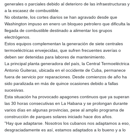
KHR 4683.930475
generales o parciales debido al deterioro de las infraestructuras y
KMF 492.065825
a la escasez de combustible.
KRW 1633.531568
No obstante, los cortes diarios se han agravado desde que
KWD 0.356065
Washington impuso en enero un bloqueo petrolero que dificulta la
KYD 0.962162
llegada de combustible destinado a alimentar los grupos
KZT 541.02372
electrógenos.
LAK 26086.822873
Estos equipos complementan la generación de siete centrales
LBP
termoeléctricas envejecidas, que sufren frecuentes averías o
103388.630514
deben ser detenidas para labores de mantenimiento.
LKR 387.81603
La principal planta generadora del país, la Central Termoeléctrica
LRD 208.397567
Antonio Guiteras, ubicada en el occidente de Cuba, permanece
LSL 18.831591
fuera de servicio por reparaciones. Desde comienzos de año ha
LTL 3.402675
sido paralizada en más de quince ocasiones debido a fallas
LVL 0.697063
sucesivas.
LYD 7.359771
Esta situación ha provocado apagones continuos que ya superan
MAD 10.772009
las 30 horas consecutivas en La Habana y se prolongan durante
MDL 20.088564
varios días en algunas provincias, pese al amplio programa de
MGA 4963.869122
construcción de parques solares iniciado hace dos años.
MKD 61.548176
"Hay que adaptarse. Nosotros los cubanos nos adaptamos a eso,
MMK 2419.480296
desgraciadamente es así, estamos adaptados a lo bueno y a lo