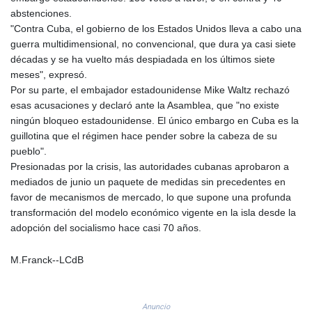
PLN 4.302263
abstenciones.
PYG 6867.585958
"Contra Cuba, el gobierno de los Estados Unidos lleva a cabo una
QAR 4.220243
guerra multidimensional, no convencional, que dura ya casi siete
RON 5.256461
décadas y se ha vuelto más despiadada en los últimos siete
RSD 117.34213
meses", expresó.
RUB 94.667126
Por su parte, el embajador estadounidense Mike Waltz rechazó
RWF 1696.038636
esas acusaciones y declaró ante la Asamblea, que "no existe
SAR 4.32528
ningún bloqueo estadounidense. El único embargo en Cuba es la
SBD 9.297794
guillotina que el régimen hace pender sobre la cabeza de su
SCR 16.700579
pueblo".
SDG 692.002662
Presionadas por la crisis, las autoridades cubanas aprobaron a
SEK 10.945041
mediados de junio un paquete de medidas sin precedentes en
SGD 1.476837
favor de mecanismos de mercado, lo que supone una profunda
SLE 28.349629
transformación del modelo económico vigente en la isla desde la
SOS 659.848463
adopción del socialismo hace casi 70 años.
SRD 43.636562
STD 23851.917062
M.Franck--LCdB
STN 24.509229
SVC 10.101804
SZL 18.816085
Anuncio