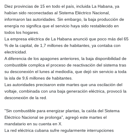
GYD 241.539903
Diez provincias de 15 en todo el país, incluida La Habana, ya
HKD 9.040442
habían sido reconectadas al Sistema Eléctrico Nacional,
HNL 30.944652
informaron las autoridades. Sin embargo, la baja producción de
HRK 7.534482
energía no significa que el servicio haya sido restablecido en
HTG 150.95029
todos los hogares.
HUF 366.519917
La empresa eléctrica de La Habana anunció que poco más del 65
IDR 20604.535143
% de la capital, de 1,7 millones de habitantes, ya contaba con
ILS 3.465739
electricidad.
IMP 0.856496
A diferencia de los apagones anteriores, la baja disponibilidad de
INR 109.762882
combustible complica el proceso de reactivación del sistema tras
IQD 1512.462949
su desconexión el lunes al mediodía, que dejó sin servicio a toda
IRR
la isla de 9,6 millones de habitantes.
1584348.162378
Las autoridades precisaron este martes que una oscilación del
ISK 142.411184
voltaje, combinada con una baja generación eléctrica, provocó la
JEP 0.856496
desconexión de la red.
JMD 183.008911
JOD 0.81702
"Sin combustible para energizar plantas, la caída del Sistema
JPY 182.503455
Eléctrico Nacional se prolonga", agregó este martes el
KES 149.119782
mandatario en su cuenta en X.
KGS 100.775889
La red eléctrica cubana sufre regularmente interrupciones