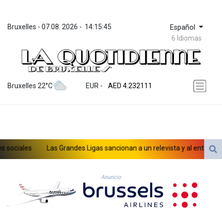
Bruxelles
 - 
07.08. 2026
 - 
14:15:45
Español
6 Idiomas
ZWL 371.065543
AED 4.232111
Bruxelles 22°C
EUR
 - 
AED 4.232111
AFN 75.483338
ALL 93.285126
AMD 422.259
AOA 1057.884483
ARS 1728.27314
ciales
Las Grandes Ligas sancionan a un relevista y al entrenador de
AUD 1.637355
AWG 2.074282
de menores en las redes sociales
AZN 1.948129
Anuncio
BAM 1.956537
BBD 2.325376
BDT 142.913814
BHD 0.435364