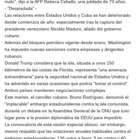
MNT 4144.000792
malo", dijo a la AFP Rebeca Ceballo, una jubilada de 73 años.
MOP 9.328972
- "Despiadada" -
MRU 46.285429
Las relaciones entre Estados Unidos y Cuba se han deteriorado
MUR 54.242586
desde comienzos de año, especialmente tras la captura del
MVR 17.815708
presidente venezolano Nicolás Maduro, aliado del gobierno
MWK 2001.953827
cubano.
MXN 19.792091
Además del bloqueo petrolero vigente desde enero, Washington
MYR 4.714415
ha impuesto nuevas sanciones contra empresas y dirigentes
MZN 73.639049
cubanos.
NAD 18.831591
Donald Trump considera que la isla, situada a unos 150
NGN 1572.438973
kilómetros de las costas de Florida, representa "una amenaza
NIO 42.484154
extraordinaria" para la seguridad nacional de Estados Unidos y
NOK 10.977222
ha advertido en varias ocasiones que podría "tomar el control".
NPR 175.800197
Ambos países mantienen negociaciones complejas.
NZD 1.962346
Este martes, el canciller cubano, Bruno Rodríguez, denunció el
OMR 0.443084
"implacable" embargo estadounidense contra la isla comunista,
PAB 1.15453
durante un debate en la Asamblea General de la ONU que tuvo
PEN 3.902569
lugar pese a la presión diplomática de EEUU para impedirlo.
PGK 5.100921
La convocatoria de esta sesión especial obtuvo, sin embargo,
PHP 70.185659
menos respaldo que las votaciones anuales habituales contra el
PKR 320.527693
embargo estadounidense: 136 votos a favor, 9 en contra y 40