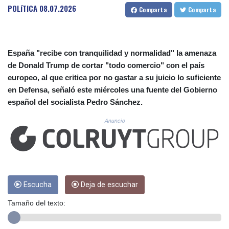
CUC 1.154361
POLíTICA
08.07.2026
Comparta
Comparta
CUP 30.590573
CVE 110.139177
CZK 24.180463
DJF 205.251075
España "recibe con tranquilidad y normalidad" la amenaza
DKK 7.475355
de Donald Trump de cortar "todo comercio" con el país
DOP 67.221459
europeo, al que critica por no gastar a su juicio lo suficiente
DZD 153.497698
en Defensa, señaló este miércoles una fuente del Gobierno
EGP 57.432011
español del socialista Pedro Sánchez.
ERN 17.315419
ETB 186.038334
Anuncio
FJD 2.553967
FKP 0.857481
GBP 0.857373
GEL 3.018718
GGP 0.857481
GHS 13.514561
Escucha
Deja de escuchar
GIP 0.857481
Tamaño del texto:
GMD 84.845162
GNF 10124.083393
GTQ 8.791956