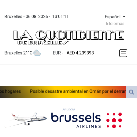
Bruxelles
 - 
06.08. 2026
 - 
13:01:11
Español
6 Idiomas
ZWL 371.703852
AED 4.239393
Bruxelles 21°C
EUR
 - 
AED 4.239393
AFN 76.187455
ALL 93.17114
AMD 421.618341
AOA 1059.703963
ARS 1727.213601
hogares
Posible desastre ambiental en Omán por el derrame de un p
AUD 1.639217
AWG 2.080736
AZN 1.99717
Anuncio
BAM 1.953568
BBD 2.321548
BDT 142.677005
BHD 0.434694