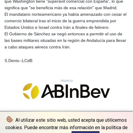
que Washington tiene "superávit comercial con España", lo que
KHR 4671.521595
significa que "se beneficia más de esa relación" que Madrid.
KMF 492.911771
El mandatario norteamericano ya había amenazado con cesar el
KRW 1644.468592
comercio bilateral tras el inicio de la guerra emprendida por
KWD 0.356651
Estados Unidos e Israel contra Irán a finales de febrero.
KYD 0.960607
El Gobierno de Sánchez se negó entonces a permitir el uso de
KZT 540.904411
las bases militares situadas en la región de Andalucía para llevar
LAK 26056.345982
a cabo ataques aéreos contra Irán.
LBP
103219.381749
S.Denis--LCdB
LKR 386.741231
LRD 208.05232
LSL 18.909879
Anuncio
LTL 3.408529
LVL 0.698261
LYD 7.33646
MAD 10.743027
MDL 20.027208
MGA 4906.267554
Al utilizar este sitio web, usted acepta que utilicemos
MKD 61.454794
MMK 2423.516623
cookies. Puede encontrar más información en la política de
© La Quotidienne de Bruxelles - 2026 - Todos los derechos