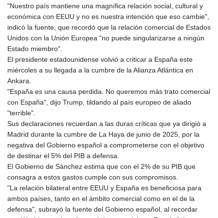
"Nuestro país mantiene una magnífica relación social, cultural y
GYD 241.124538
económica con EEUU y no es nuestra intención que eso cambie",
HKD 9.054775
indicó la fuente, que recordó que la relación comercial de Estados
HNL 30.893904
Unidos con la Unión Europea "no puede singularizarse a ningún
HRK 7.535207
Estado miembro".
HTG 150.703267
El presidente estadounidense volvió a criticar a España este
HUF 363.227272
miércoles a su llegada a la cumbre de la Alianza Atlántica en
IDR 20683.84493
Ankara.
ILS 3.477857
"España es una causa perdida. No queremos más trato comercial
IMP 0.857481
con España", dijo Trump, tildando al país europeo de aliado
INR 109.853402
"terrible".
IQD 1509.981531
Sus declaraciones recuerdan a las duras críticas que ya dirigió a
IRR
Madrid durante la cumbre de La Haya de junio de 2025, por la
1587015.850814
negativa del Gobierno español a comprometerse con el objetivo
ISK 141.789703
de destinar el 5% del PIB a defensa.
JEP 0.857481
El Gobierno de Sánchez estima que con el 2% de su PIB que
JMD 183.165198
consagra a estos gastos cumple con sus compromisos.
JOD 0.818473
"La relación bilateral entre EEUU y España es beneficiosa para
JPY 182.195114
ambos países, tanto en el ámbito comercial como en el de la
KES 149.373012
defensa", subrayó la fuente del Gobierno español, al recordar
KGS 100.948559