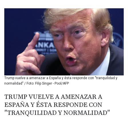
BIF 3439.426093
BMD 1.154361
BND 1.477992
BOB 13.999007
BRL 5.913559
BSD 1.152658
BTN 109.581813
BWP 15.630737
BYN 3.409105
BYR 22625.480557
BZD 2.318242
CAD 1.617168
Trump vuelve a amenazar a España y ésta responde con "tranquilidad y
CDF 2610.011457
normalidad" / Foto: Filip Singer - Pool/AFP
CHF 0.933353
CLF 0.026721
TRUMP VUELVE A AMENAZAR A
CLP 1055.109333
ESPAÑA Y ÉSTA RESPONDE CON
CNY 7.79265
CNH 7.791546
"TRANQUILIDAD Y NORMALIDAD"
COP 3673.881667
CRC 522.691555