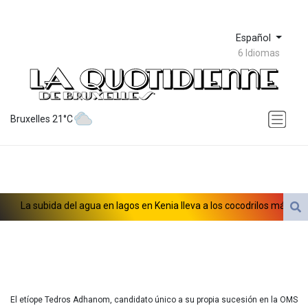
Español
6 Idiomas
Bruxelles 21°C
La subida del agua en lagos en Kenia lleva a los cocodrilos más
cerca de los hogares
Posible desastre ambiental en Omán por el derrame de un
petrolero vinculado a Rusia
El etíope Tedros Adhanom, candidato único a su propia sucesión en la OMS
Sjöström, estrella sueca de la natación, sigue desafiando el