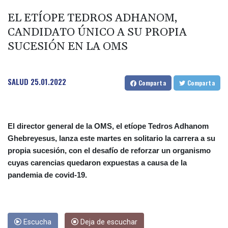
EL ETÍOPE TEDROS ADHANOM,
tiempo con 32 años
CANDIDATO ÚNICO A SU PROPIA
¿Un regusto a humo? Los viticultores franceses están
SUCESIÓN EN LA OMS
preocupados tras los incendios
El papa se reúne con jóvenes europeos en su visita a Asís
SALUD
25.01.2022
Comparta
Comparta
Brasil recorta de nuevo su tasa directriz para contener la inflación
Wall Street cierra mixta y a la espera de un acuerdo entre EEUU e
El director general de la OMS, el etíope Tedros Adhanom
Irán
Ghebreyesus, lanza este martes en solitario la carrera a su
Parte de un cohete de SpaceX a la deriva se estrelló contra la
propia sucesión, con el desafío de reforzar un organismo
cuyas carencias quedaron expuestas a causa de la
Luna, según científicos
pandemia de covid-19.
El gobierno de Fujimori espera que la visita del papa motive la
"reconciliación" en Perú
La flota de acorazados de la clase Trump apunta a ser una de las
Escucha
Deja de escuchar