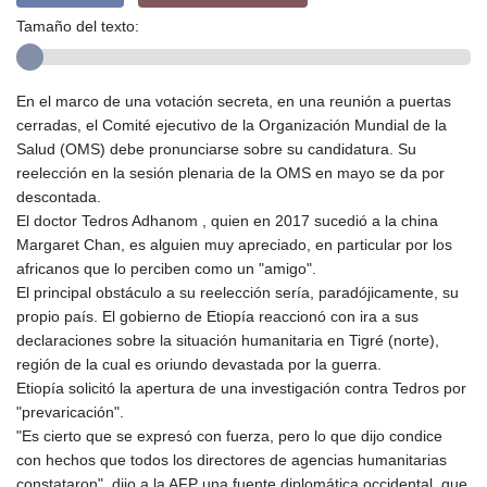
más costosas de la historia
Tamaño del texto:
En el marco de una votación secreta, en una reunión a puertas
cerradas, el Comité ejecutivo de la Organización Mundial de la
Salud (OMS) debe pronunciarse sobre su candidatura. Su
reelección en la sesión plenaria de la OMS en mayo se da por
descontada.
El doctor Tedros Adhanom , quien en 2017 sucedió a la china
Margaret Chan, es alguien muy apreciado, en particular por los
africanos que lo perciben como un "amigo".
El principal obstáculo a su reelección sería, paradójicamente, su
propio país. El gobierno de Etiopía reaccionó con ira a sus
declaraciones sobre la situación humanitaria en Tigré (norte),
región de la cual es oriundo devastada por la guerra.
Etiopía solicitó la apertura de una investigación contra Tedros por
"prevaricación".
"Es cierto que se expresó con fuerza, pero lo que dijo condice
con hechos que todos los directores de agencias humanitarias
constataron", dijo a la AFP una fuente diplomática occidental, que