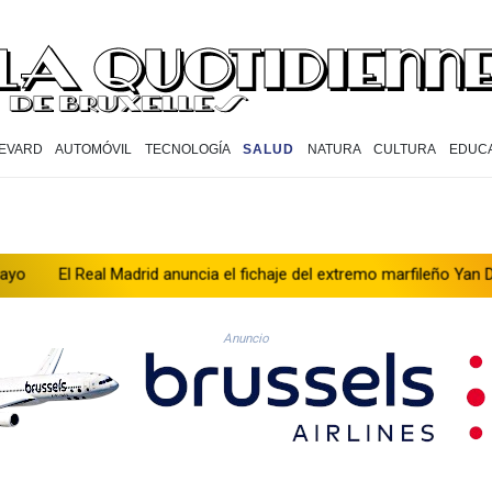
EVARD
AUTOMÓVIL
TECNOLOGÍA
SALUD
NATURA
CULTURA
EDUC
eal Madrid anuncia el fichaje del extremo marfileño Yan Diomandé
Anuncio