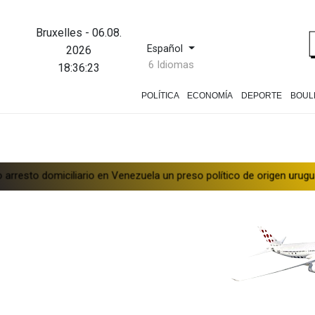
Bruxelles
-
06.08.
Español
2026
6 Idiomas
18:36:24
POLÍTICA
ECONOMÍA
DEPORTE
BOUL
ciliario en Venezuela un preso político de origen uruguayo
El R