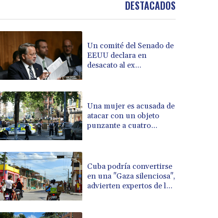
DESTACADOS
BOB 13.949011
BRL 5.892788
BSD 1.153264
Un comité del Senado de
BTN 109.754928
EEUU declara en
BWP 15.597695
desacato al ex
BYN 3.414525
responsable de la lucha
BYR 22609.559189
anticovid Anthony Fauci
BZD 2.319419
CAD 1.617766
Una mujer es acusada de
atacar con un objeto
CDF 2608.174036
punzante a cuatro
CHF 0.93494
hombres en Londres
CLF 0.026655
CLP 1052.440081
CNY 7.786316
Cuba podría convertirse
CNH 7.784327
en una "Gaza silenciosa",
advierten expertos de la
COP 3650.590183
ONU
CRC 524.590231
CUC 1.153549